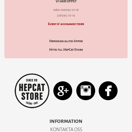
VI HAR ÖPPET
mån-fredag 10-18
lördag 10-14
Event & avvikande tider
Hemsidan alltid öppen
Hitta till HepCat Store
INFORMATION
KONTAKTA OSS