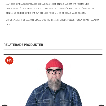
mångsidigt plagg som passar lika bra under en jacka som ett fristående
ytterlager. Kombinera den med dina favoritjeans för en klassisk "denim on
denim"-look eller med ett par chinos för en mer dressad vardagsstil.
Utforska vårt breda utbud av
skjortor
eller se hela kollektionen från
Tellason
här.
RELATERADE PRODUKTER
20%