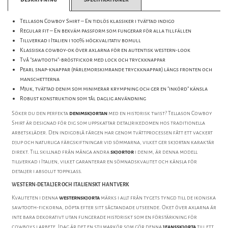
Tellason Cowboy Shirt – En tidlös klassiker i tvättad indigo
Regular fit – En bekväm passform som fungerar för alla tillfällen
Tillverkad i Italien i 100% högkvalitativ bomull
Klassiska cowboy-ok över axlarna för en autentisk western-look
Två "sawtooth"-bröstfickor med lock och tryckknappar
Pearl snap-knappar (pärlemorskimrande tryckknappar) längs fronten och
manschetterna
Mjuk, tvättad denim som minimerar krympning och ger en "inkörd" känsla
Robust konstruktion som tål daglig användning
Söker du den perfekta
denimskjortan
med en historisk twist? Tellason Cowboy
Shirt är designad för dig som uppskattar detaljrikedomen hos traditionella
arbetskläder. Den indigoblå färgen har genom tvättprocessen fått ett vackert
djup och naturliga färgskiftningar vid sömmarna, vilket ger skjortan karaktär
direkt. Till skillnad från många andra
skjortor
i denim, är denna modell
tillverkad i Italien, vilket garanterar en sömnadskvalitet och känsla för
detaljer i absolut toppklass.
WESTERN-DETALJER OCH ITALIENSKT HANTVERK
Kvaliteten i denna
westernskjorta
märks i allt från tygets tyngd till de ikoniska
sawtooth-fickorna, döpta efter sitt sågtandade utseende. Oket över axlarna är
inte bara dekorativt utan fungerade historiskt som en förstärkning för
cowboys i arbete. Idag är det en stilmarkör som gör denna
jeansskjorta
till ett