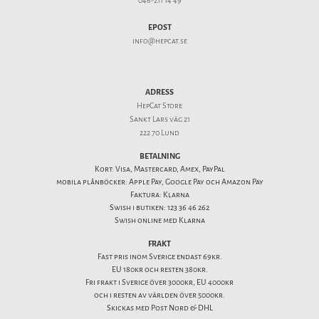
046-211 14 49
EPOST
info@hepcat.se
ADRESS
HepCat Store
Sankt Lars väg 21
222 70 Lund
BETALNING
Kort: Visa, Mastercard, Amex, PayPal
mobila plånböcker: Apple Pay, Google Pay och Amazon Pay
Faktura: Klarna
Swish i butiken: 123 36 46 262
Swish online med Klarna
FRAKT
Fast pris inom Sverige endast 69kr.
EU 180kr och resten 380kr.
Fri frakt i Sverige över 3000kr, EU 4000kr
och i resten av världen över 5000kr.
Skickas med Post Nord & DHL