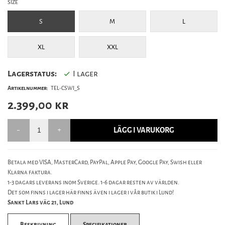
SIZE
S
M
L
XL
XXL
Lagerstatus:
I lager
Artikelnummer:
TEL-CSWI_S
2.399,00
kr
LÄGG I VARUKORG
Betala med VISA, MasterCard, PayPal, Apple Pay, Google Pay, Swish eller
Klarna faktura.
1-3 dagars leverans inom Sverige. 1-6 dagar resten av världen.
Det som finns i lager här finns även i lager i vår butik i Lund!
Sankt Lars väg 21, Lund
Beskrivning
Specifikationer