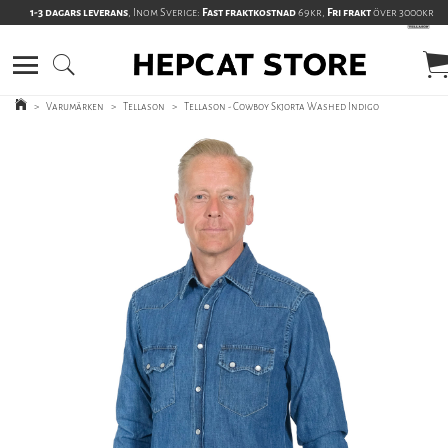
1-3 dagars leverans
, Inom Sverige:
Fast fraktkostnad
69kr,
Fri frakt
över 3000kr
>
Varumärken
>
Tellason
>
Tellason - Cowboy Skjorta Washed Indigo