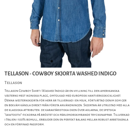
TELLASON - COWBOY SKJORTA WASHED INDIGO
Tellason
Tellason Cowboy Shirt i Washed Indigo är en hyllning till den amerikanska
västerns mest ikoniska plagg, omtolkad med europeisk hantverksskicklighet.
Denna westernskjorta för herr är tillverkad i en mjuk, förtvättad denim som ger
en bekväm känsla direkt från första användningen. Skjortan är utrustad med alla
de klassiska attributen: de karaktäristiska oken över axlarna, de spetsiga
"sawtooth"-fickorna på bröstet och pärlemorskimrande tryckknappar. Tillverkad
i Italien i 100% bomull, erbjuder den en perfekt balans mellan robust arbetskänla
och en förfinad passform.