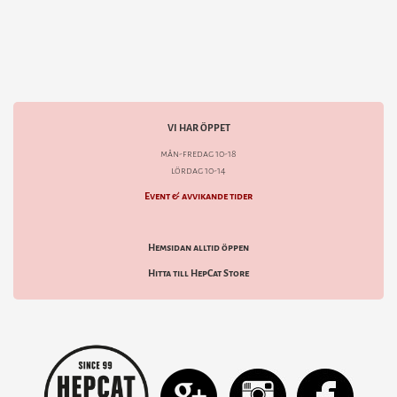
VI HAR ÖPPET
mån-fredag 10-18
lördag 10-14
Event & avvikande tider
Hemsidan alltid öppen
Hitta till HepCat Store