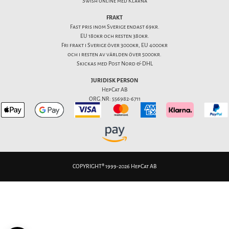
Swish online med Klarna
FRAKT
Fast pris inom Sverige endast 69kr.
EU 180kr och resten 380kr.
Fri frakt i Sverige över 3000kr, EU 4000kr
och i resten av världen över 5000kr.
Skickas med Post Nord & DHL
JURIDISK PERSON
HepCat AB
ORG.NR: 556982-6711
COPYRIGHT® 1999-2026 HepCat AB