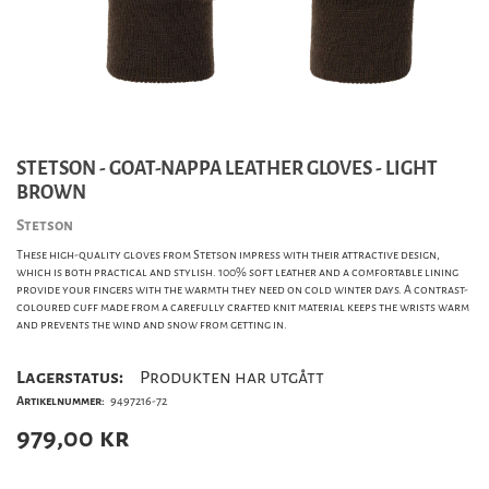
STETSON - GOAT-NAPPA LEATHER GLOVES - LIGHT
BROWN
Stetson
These high-quality gloves from Stetson impress with their attractive design,
which is both practical and stylish. 100% soft leather and a comfortable lining
provide your fingers with the warmth they need on cold winter days. A contrast-
coloured cuff made from a carefully crafted knit material keeps the wrists warm
and prevents the wind and snow from getting in.
Lagerstatus:
Produkten har utgått
Artikelnummer:
9497216-72
979,00
kr