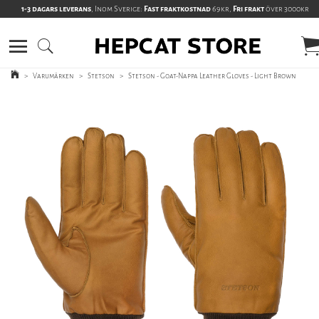
1-3 dagars leverans
, Inom Sverige:
Fast fraktkostnad
69kr,
Fri frakt
över 3000kr
>
Varumärken
>
Stetson
>
Stetson - Goat-Nappa Leather Gloves - Light Brown