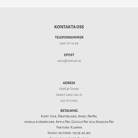
KONTAKTA OSS
TELEFONNUMMER
046-211 14 49
EPOST
info@hepcat.se
ADRESS
HepCat Store
Sankt Lars väg 21
222 70 Lund
BETALNING
Kort: Visa, Mastercard, Amex, PayPal
mobila plånböcker: Apple Pay, Google Pay och Amazon Pay
Faktura: Klarna
Swish i butiken: 123 36 46 262