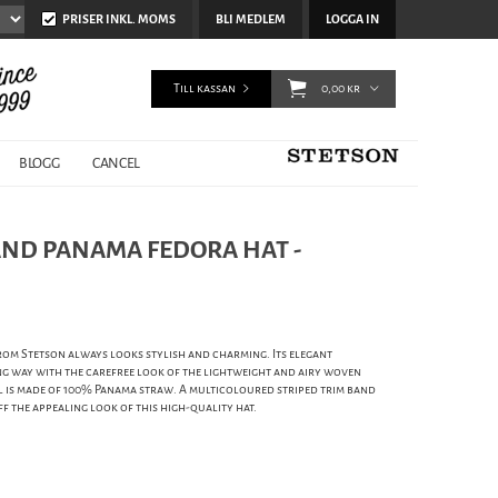
PRISER INKL. MOMS
BLI MEDLEM
LOGGA IN
Till kassan
0,00 kr
BLOGG
CANCEL
AND PANAMA FEDORA HAT -
from Stetson always looks stylish and charming. Its elegant
g way with the carefree look of the lightweight and airy woven
l is made of 100% Panama straw. A multicoloured striped trim band
f the appealing look of this high-quality hat.