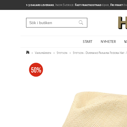
1-3 dagars leverans
, Inom Sverige:
Fast fraktkostnad
69kr,
Fri frakt
öv
START
NYHETER
V
>
Varumärken
>
Stetson
>
Stetson - Durmand Panama Fedora Hat -