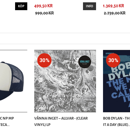
499,50 KR
1.369,50 KR
KÖP
INFO
999,00 KR
2.739,00 KR
30%
30%
 C NP MP
VÅNNA INGET – ALLVAR - (CLEAR
BOB DYLAN - T
ECA...
VINYL) LP
IT A DAY (BLUE)..