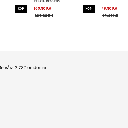
P.TRASH RECORDS
160,30 KR
48,30 KR
KÖP
KÖP
229,00 KR
69,00 KR