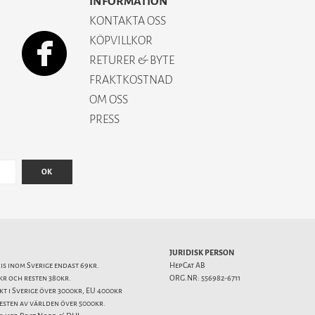
INFORMATION
KONTAKTA OSS
KÖPVILLKOR
RETURER & BYTE
FRAKTKOSTNAD
OM OSS
PRESS
OK
JURIDISK PERSON
ris inom Sverige endast 69kr.
HepCat AB
kr och resten 380kr.
ORG.NR: 556982-6711
akt i Sverige över 3000kr, EU 4000kr
resten av världen över 5000kr.