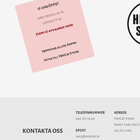
VI HAR ÖPPET
mån-fredag 10-18
lördag 10-14
Event & avvikande tider
Hemsidan alltid öppen
Hitta till HepCat Store
TELEFONNUMMER
ADRESS
046-211 14 49
HepCat Store
Sankt Lars väg 2
KONTAKTA OSS
EPOST
222 70 Lund
info@hepcat.se