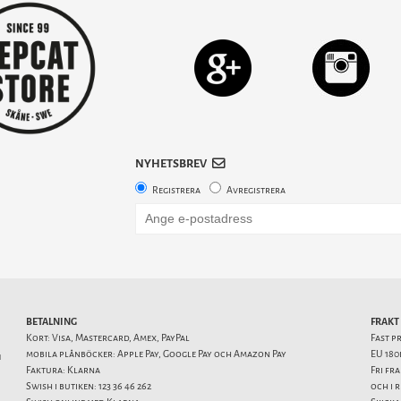
NYHETSBREV
Registrera
Avregistrera
BETALNING
FRAKT
Kort: Visa, Mastercard, Amex, PayPal
Fast p
mobila plånböcker: Apple Pay, Google Pay och Amazon Pay
EU 180
1
Faktura: Klarna
Fri fr
Swish i butiken: 123 36 46 262
och i 