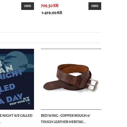
709,50 KR
INFO
INFO
1.419,00 KR
HE NIGHT WE CALLED
RED WING - COPPER ROUGH &
.
TOUGH LEATHER HERITAG...