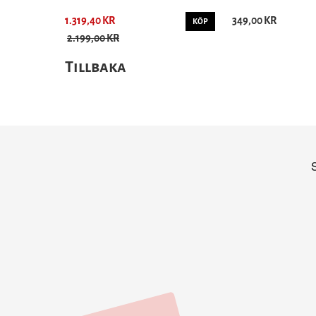
1.319,40 KR
349,00 KR
KÖP
2.199,00 KR
Tillbaka