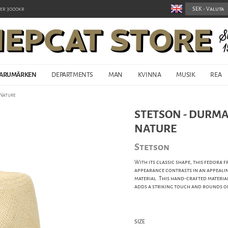
er 3000kr
ARUMÄRKEN
DEPARTMENTS
MAN
KVINNA
MUSIK
REA
 Nature
STETSON - DURM
NATURE
Stetson
With its classic shape, this fedora 
appearance contrasts in an appealin
material. This hand-crafted materia
adds a striking touch and rounds of
SIZE