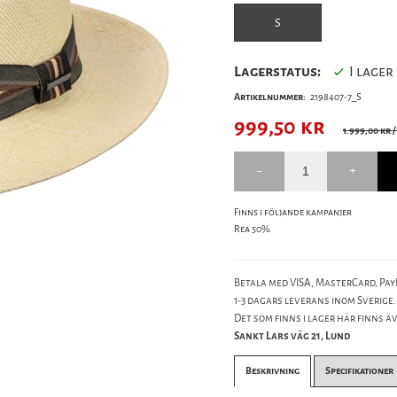
S
Lagerstatus:
I lager
Artikelnummer:
2198407-7_S
999,50
kr
1.999,00 kr
/
Finns i följande kampanjer
Rea 50%
Betala med VISA, MasterCard, PayP
1-3 dagars leverans inom Sverige.
Det som finns i lager här finns äve
Sankt Lars väg 21, Lund
Beskrivning
Specifikationer