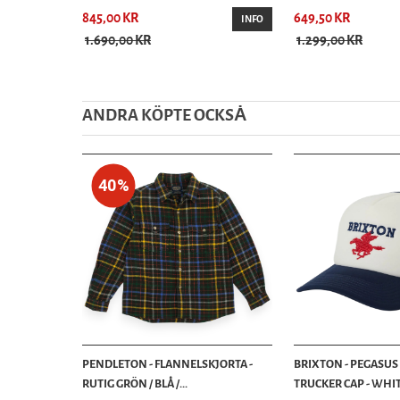
845,00 KR
649,50 KR
INFO
1.690,00 KR
1.299,00 KR
ANDRA KÖPTE OCKSȦ
40%
PENDLETON - FLANNELSKJORTA -
BRIXTON - PEGASUS
RUTIG GRÖN / BLÅ /...
TRUCKER CAP - WHIT