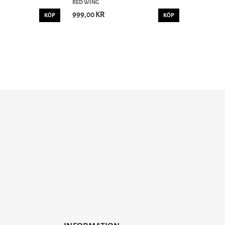
RED WING
999,00 KR
KÖP
KÖP