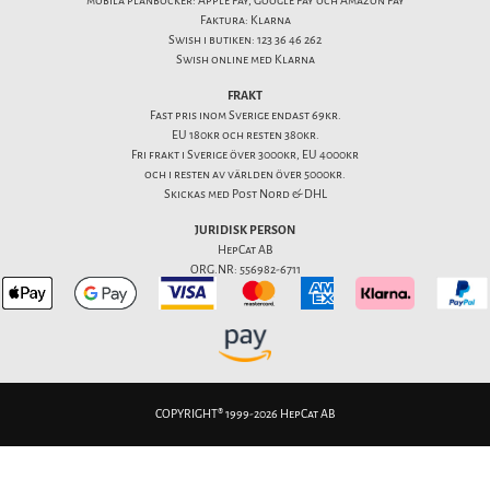
mobila plånböcker: Apple Pay, Google Pay och Amazon Pay
Faktura: Klarna
Swish i butiken: 123 36 46 262
Swish online med Klarna
FRAKT
Fast pris inom Sverige endast 69kr.
EU 180kr och resten 380kr.
Fri frakt i Sverige över 3000kr, EU 4000kr
och i resten av världen över 5000kr.
Skickas med Post Nord & DHL
JURIDISK PERSON
HepCat AB
ORG.NR: 556982-6711
COPYRIGHT® 1999-2026 HepCat AB