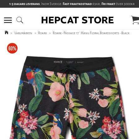
1-3 dagars leverans
, Inom Sverige:
Fast fraktkostnad
69kr,
Fri frakt
över 3000kr
>
Varumärken
>
Roark
>
Roark - Passage 17´ Manu Floral Boardshorts - Black