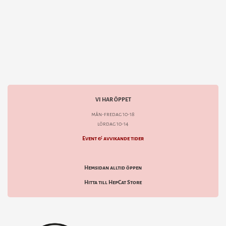
VI HAR ÖPPET
mån-fredag 10-18
lördag 10-14
Event & avvikande tider
Hemsidan alltid öppen
Hitta till HepCat Store