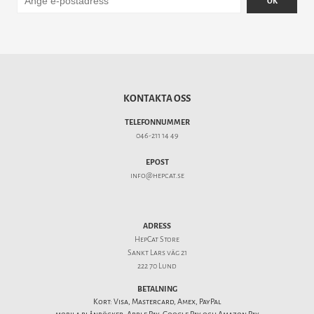
OK
KONTAKTA OSS
TELEFONNUMMER
046-211 14 49
EPOST
info@hepcat.se
ADRESS
HepCat Store
Sankt Lars väg 21
222 70 Lund
BETALNING
Kort: Visa, Mastercard, Amex, PayPal