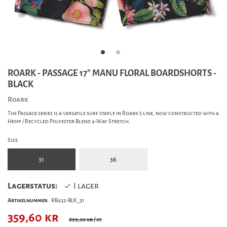
ROARK - PASSAGE 17" MANU FLORAL BOARDSHORTS -
BLACK
Roark
The Passage series is a versatile surf staple in Roark's line, now constructed with a
Hemp / Recycled Polyester Blend 4-Way Stretch.
Size
31
36
Lagerstatus:
I lager
Artikelnummer:
RB432-BLK_31
359,60
kr
899,00 kr
/ st.