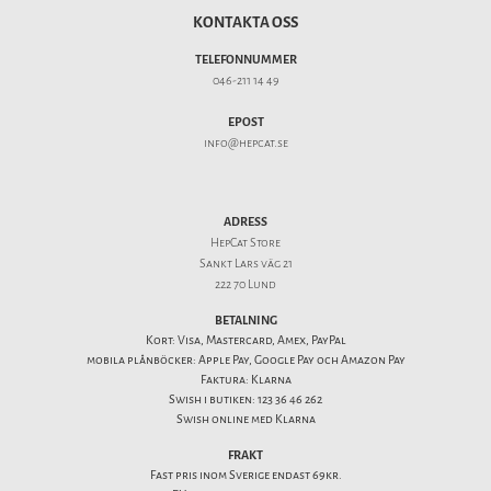
KONTAKTA OSS
TELEFONNUMMER
046-211 14 49
EPOST
info@hepcat.se
ADRESS
HepCat Store
Sankt Lars väg 21
222 70 Lund
BETALNING
Kort: Visa, Mastercard, Amex, PayPal
mobila plånböcker: Apple Pay, Google Pay och Amazon Pay
Faktura: Klarna
Swish i butiken: 123 36 46 262
Swish online med Klarna
FRAKT
Fast pris inom Sverige endast 69kr.