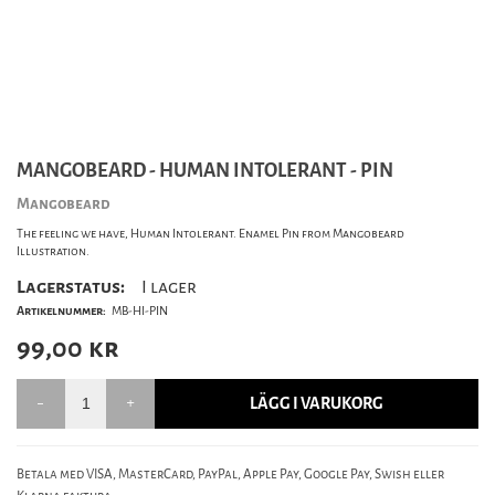
MANGOBEARD - HUMAN INTOLERANT - PIN
Mangobeard
The feeling we have, Human Intolerant. Enamel Pin from Mangobeard
Illustration.
Lagerstatus:
I lager
Artikelnummer:
MB-HI-PIN
99,00
kr
LÄGG I VARUKORG
Betala med VISA, MasterCard, PayPal, Apple Pay, Google Pay, Swish eller