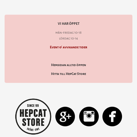
VI HAR ÖPPET
mån-fredag 10-18
lördag 10-14
Event & avvikande tider
Hemsidan alltid öppen
Hitta till HepCat Store