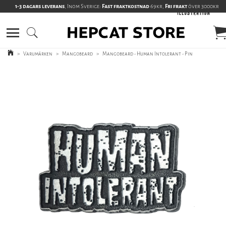
1-3 dagars leverans
, Inom Sverige:
Fast fraktkostnad
69kr,
Fri frakt
över 3000kr
>
Varumärken
>
Mangobeard
>
Mangobeard - Human Intolerant - Pin