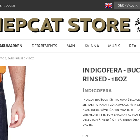
er 3000kr
ARUMÄRKEN
DEPARTMENTS
MAN
KVINNA
MUSIK
REA
vage Jeans Rinsed - 18oz
INDIGOFERA - BU
RINSED - 18OZ
Indigofera
Indigofera Buck i Shiroyama Selvage
silhuett utan att göra avkall på tyge
kvaliteter, vävd i Japan med en utp
lår med ett ben som smalnar av mot 
dessutom Rinsed (förtvättade) för 
dagen.
SIZE