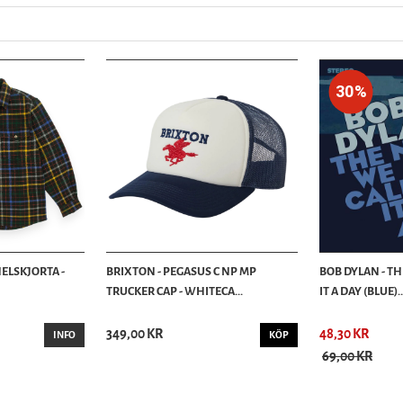
30%
ELSKJORTA -
BRIXTON - PEGASUS C NP MP
BOB DYLAN - T
TRUCKER CAP - WHITECA...
IT A DAY (BLUE)..
349,00 KR
48,30 KR
INFO
KÖP
69,00 KR