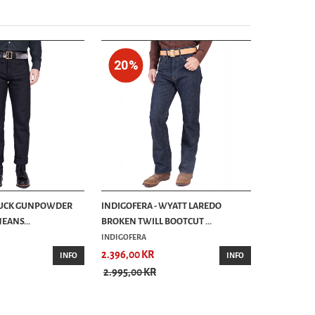
20%
 BUCK GUNPOWDER
INDIGOFERA - WYATT LAREDO
EANS...
BROKEN TWILL BOOTCUT ...
INDIGOFERA
2.396,00 KR
INFO
INFO
2.995,00 KR