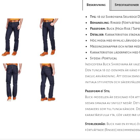
Beskrivning
Specifikationer
Tyg:
18 oz Shiroyama Selvedge D
Behandling:
Rinsed (Förtvättad
Passform:
Buck (High Rise / Tape
Detaljer:
Karakteristisk stadkan
Hög midja med rymlig lårvidd 
Mässingsknappar och nitar med
Karakteristisk läderpatch me
Sydda i Portugal
Indigofera Buck Shiroyama är valet
Den tunga 18 oz-denimen är känd fö
daglig användning. Att dessa jeans
initiala styvheten och säkerställe
Passform & Stil
Buck-modellen är designad för att s
sedan smalna av snyggt nedåt. Det g
sneakers som till tunga kängor. De
karaktärsfulla yta, gör varje par un
Storleksråd:
Buck har en rymlig öv
förtvättade (Rinsed) rekommenderar