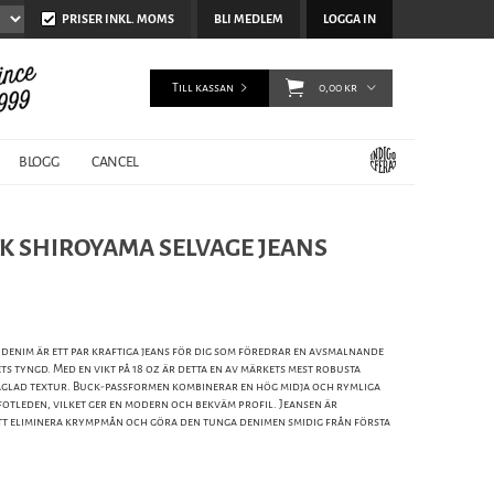
PRISER INKL. MOMS
BLI MEDLEM
LOGGA IN
Till kassan
0,00 kr
BLOGG
CANCEL
CK SHIROYAMA SELVAGE JEANS
 denim är ett par kraftiga jeans för dig som föredrar en avsmalnande
ts tyngd. Med en vikt på 18 oz är detta en av märkets mest robusta
räglad textur. Buck-passformen kombinerar en hög midja och rymliga
fotleden, vilket ger en modern och bekväm profil. Jeansen är
att eliminera krympmån och göra den tunga denimen smidig från första