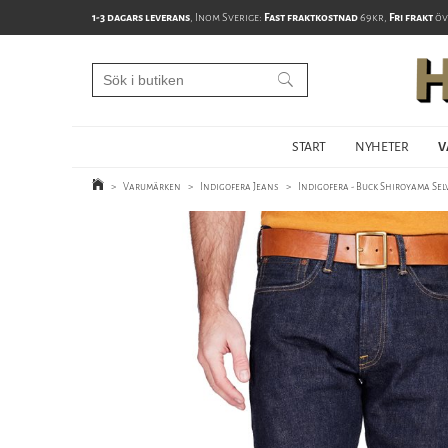
1-3 dagars leverans
, Inom Sverige:
Fast fraktkostnad
69kr,
Fri frakt
öv
START
NYHETER
V
>
Varumärken
>
Indigofera Jeans
>
Indigofera - Buck Shiroyama Sel