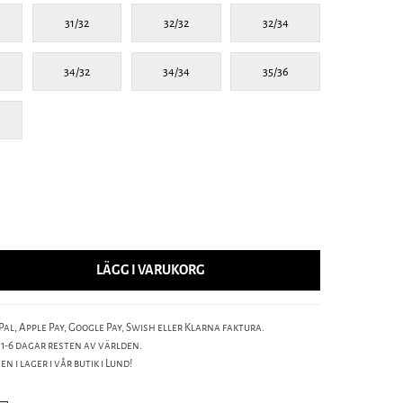
31/32
32/32
32/34
34/32
34/34
35/36
LÄGG I VARUKORG
al, Apple Pay, Google Pay, Swish eller Klarna faktura.
 1-6 dagar resten av världen.
n i lager i vår butik i Lund!