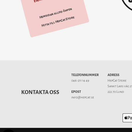
Hemsidan alltid öppen
Hitta till HepCat Store
TELEFONNUMMER
ADRESS
046-211 14 49
HepCat Store
Sankt Lars väg 2
KONTAKTA OSS
EPOST
222 70 Lund
info@hepcat.se