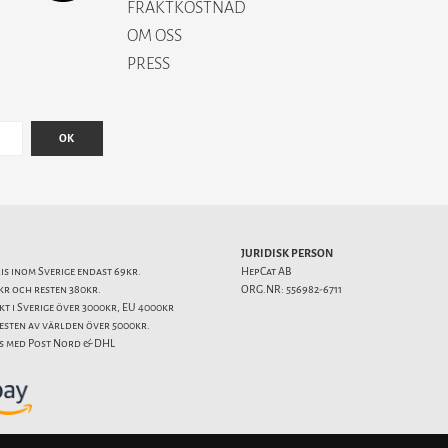
FRAKTKOSTNAD
OM OSS
PRESS
OK
JURIDISK PERSON
ris inom Sverige endast 69kr.
HepCat AB
kr och resten 380kr.
ORG.NR: 556982-6711
akt i Sverige över 3000kr, EU 4000kr
resten av världen över 5000kr.
s med Post Nord & DHL