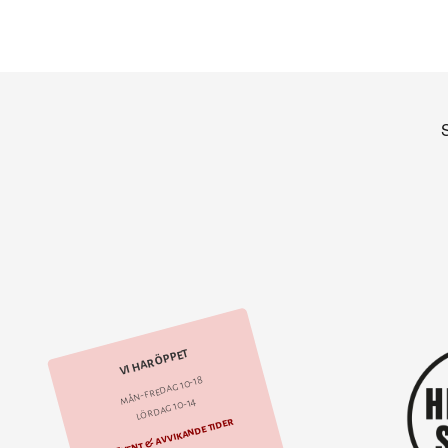
VI HAR ÖPPET
mån-fredag 10-18
lördag 10-14
Event & avvikande tider