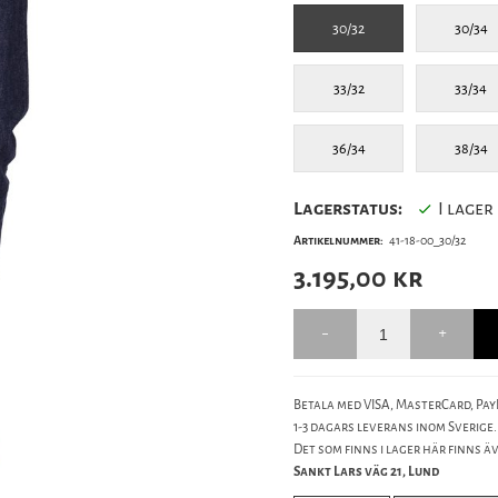
30/32
30/34
33/32
33/34
36/34
38/34
Lagerstatus:
I lager
Artikelnummer:
41-18-00_30/32
3.195,00
kr
Betala med VISA, MasterCard, PayP
1-3 dagars leverans inom Sverige.
Det som finns i lager här finns äve
Sankt Lars väg 21, Lund