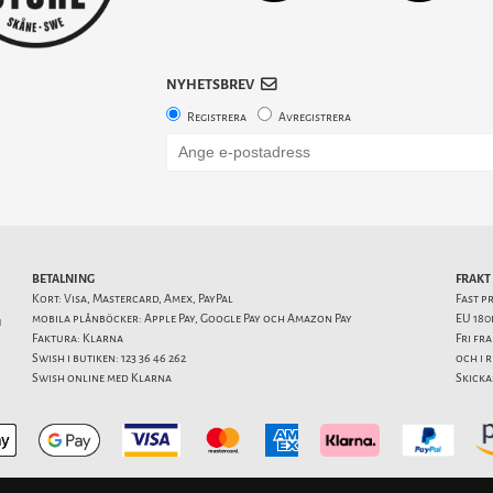
NYHETSBREV
Registrera
Avregistrera
BETALNING
FRAKT
Kort: Visa, Mastercard, Amex, PayPal
Fast p
mobila plånböcker: Apple Pay, Google Pay och Amazon Pay
EU 180
1
Faktura: Klarna
Fri fr
Swish i butiken: 123 36 46 262
och i 
Swish online med Klarna
Skicka