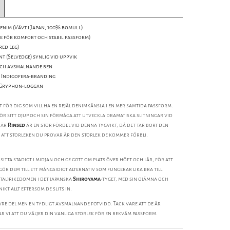
enim (Vävt i Japan, 100% bomull)
e för komfort och stabil passform)
red Leg)
t (Selvedge) synlig vid uppvik
och avsmalnande ben
 Indigofera-branding
d Gryphon-loggan
 för dig som vill ha en rejäl denimkänsla i en mer samtida passform.
r sitt djup och sin förmåga att utveckla dramatiska slitningar vid
 är
Rinsed
är en stor fördel vid denna tygvikt, då det tar bort den
r att storleken du provar är den storlek de kommer förbli.
itta stadigt i midjan och ge gott om plats över höft och lår, för att
ör dem till ett mångsidigt alternativ som fungerar lika bra till
taljrikedomen i det japanska
Shiroyama
-tyget, med sin ojämna och
ikt allt eftersom de slits in.
re del men en tydligt avsmalnande fotvidd. Tack vare att de är
 vi att du väljer din vanliga storlek för en bekväm passform.