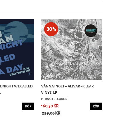
30%
HE NIGHT WE CALLED
VÅNNA INGET – ALLVAR - (CLEAR
.
VINYL) LP
P.TRASH RECORDS
160,30 KR
KÖP
KÖP
229,00 KR