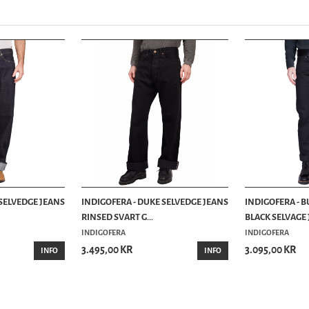
 SELVEDGE JEANS
INDIGOFERA - DUKE SELVEDGE JEANS
INDIGOFERA -
RINSED SVART G...
BLACK SELVAGE J
INDIGOFERA
INDIGOFERA
3.495,00 KR
3.095,00 KR
INFO
INFO