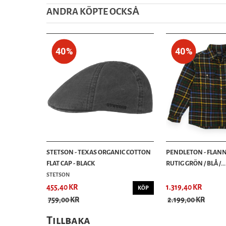
ANDRA KÖPTE OCKSȦ
40%
40%
STETSON - TEXAS ORGANIC COTTON
PENDLETON - FLANN
FLAT CAP - BLACK
RUTIG GRÖN / BLÅ /...
STETSON
455,40 KR
1.319,40 KR
KÖP
759,00 KR
2.199,00 KR
Tillbaka