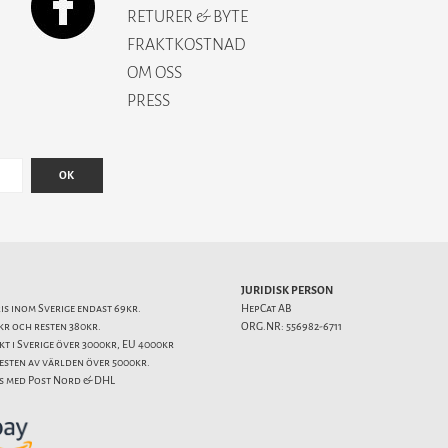
RETURER & BYTE
FRAKTKOSTNAD
OM OSS
PRESS
OK
JURIDISK PERSON
ris inom Sverige endast 69kr.
HepCat AB
kr och resten 380kr.
ORG.NR: 556982-6711
akt i Sverige över 3000kr, EU 4000kr
resten av världen över 5000kr.
s med Post Nord & DHL