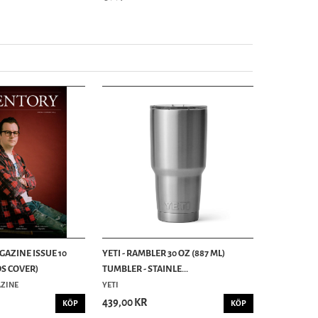
AZINE ISSUE 10
YETI - RAMBLER 30 OZ (887 ML)
S COVER)
TUMBLER - STAINLE...
ZINE
YETI
439,00 KR
KÖP
KÖP