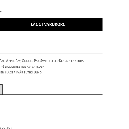
t.
LÄGG I VARUKORG
al, Apple Pay, Google Pay, Swish eller Klarna faktura.
 1-6 dagar resten av världen.
n i lager i vår butik i Lund!
d cotton