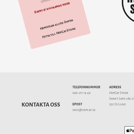
Event & avvikande tider
Hemsidan alltid öppen
Hitta till HepCat Store
TELEFONNUMMER
ADRESS
046-211 14 49
HepCat Store
Sankt Lars väg 2
KONTAKTA OSS
EPOST
222 70 Lund
info@hepcat.se