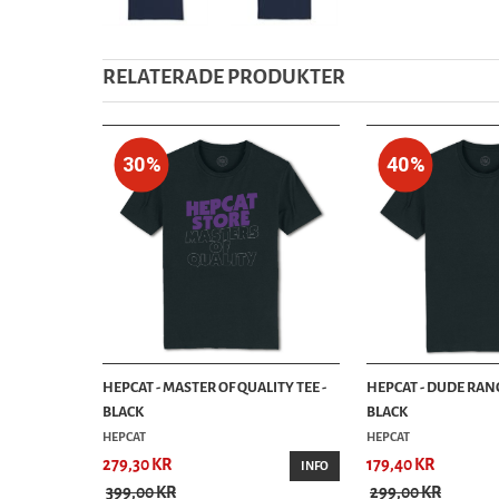
RELATERADE PRODUKTER
30%
40%
HEPCAT - MASTER OF QUALITY TEE -
HEPCAT - DUDE RANC
BLACK
BLACK
HEPCAT
HEPCAT
279,30 KR
179,40 KR
INFO
399,00 KR
299,00 KR