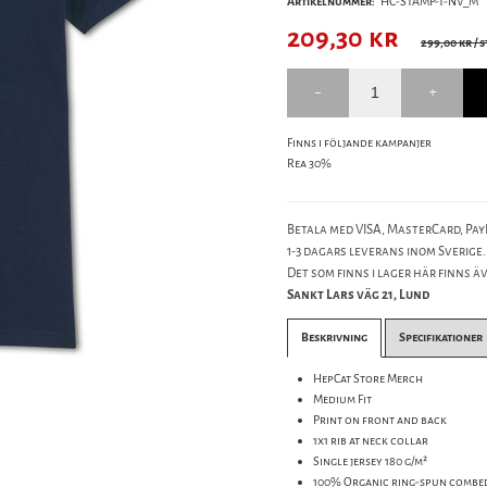
Artikelnummer:
HC-STAMP-T-NV_M
209,30
kr
299,00 kr
/ s
Finns i följande kampanjer
Rea 30%
Betala med VISA, MasterCard, PayP
1-3 dagars leverans inom Sverige.
Det som finns i lager här finns äve
Sankt Lars väg 21, Lund
Beskrivning
Specifikationer
HepCat Store Merch
Medium Fit
Print on front and back
1x1 rib at neck collar
Single jersey 180 g/m²
100% Organic ring-spun combe