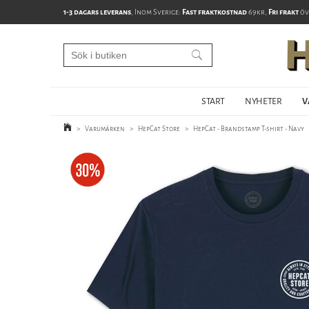
1-3 dagars leverans
, Inom Sverige:
Fast fraktkostnad
69kr,
Fri frakt
öv
START
NYHETER
V
>
Varumärken
>
HepCat Store
>
HepCat - Brandstamp T-shirt - Navy