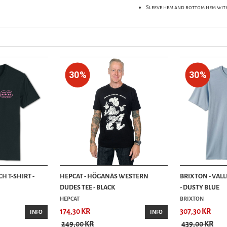
Sleeve hem and bottom hem wit
30%
30%
H T-SHIRT -
HEPCAT - HÖGANÄS WESTERN
BRIXTON - VALL
DUDES TEE - BLACK
- DUSTY BLUE
HEPCAT
BRIXTON
174,30 KR
307,30 KR
INFO
INFO
249,00 KR
439,00 KR