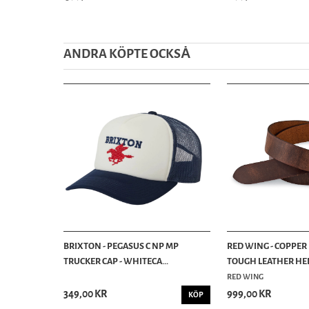
ANDRA KÖPTE OCKSȦ
BRIXTON - PEGASUS C NP MP
RED WING - COPPER
TRUCKER CAP - WHITECA...
TOUGH LEATHER HER
RED WING
349,00 KR
999,00 KR
KÖP