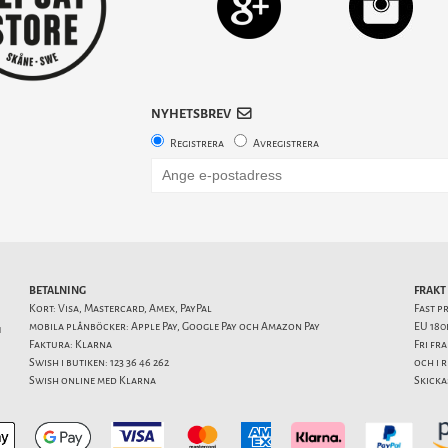
NYHETSBREV
Registrera
Avregistrera
BETALNING
FRAKT
Kort: Visa, Mastercard, Amex, PayPal
Fast p
mobila plånböcker: Apple Pay, Google Pay och Amazon Pay
EU 180
1
Faktura: Klarna
Fri fr
Swish i butiken: 123 36 46 262
och i 
Swish online med Klarna
Skicka