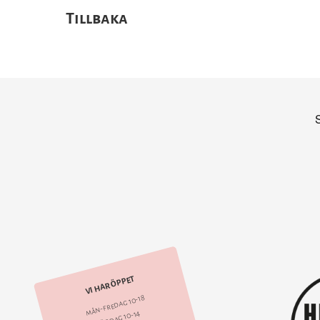
Tillbaka
VI HAR ÖPPET
mån-fredag 10-18
lördag 10-14