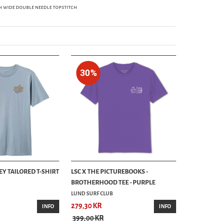
h wide double needle topstitch
30%
EY TAILORED T-SHIRT
LSC X THE PICTUREBOOKS -
BROTHERHOOD TEE - PURPLE
LUND SURF CLUB
279,30 KR
INFO
INFO
399,00 KR