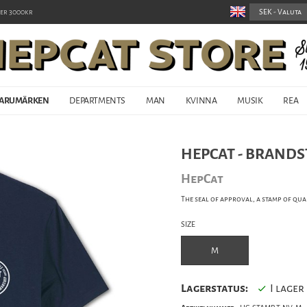
er 3000kr
ARUMÄRKEN
DEPARTMENTS
MAN
KVINNA
MUSIK
REA
HEPCAT - BRANDS
HepCat
The seal of approval, a stamp of qua
SIZE
M
Lagerstatus:
I lager