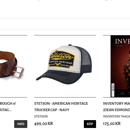
 ROUGH &
STETSON - AMERICAN HERITAGE
INVENTORY MAG
ITAG...
TRUCKER CAP - NAVY
(DEAN EDMOND
STETSON
INVENTORY MAGA
499,00 KR
175,00 KR
INFO
KÖP