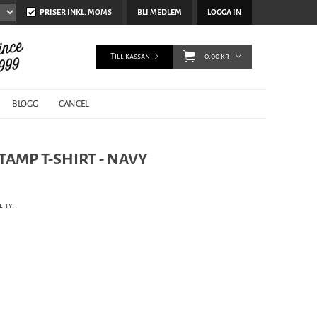
PRISER INKL. MOMS
BLI MEDLEM
LOGGA IN
Till kassan
0,00 kr
BLOGG
CANCEL
TAMP T-SHIRT - NAVY
lity.