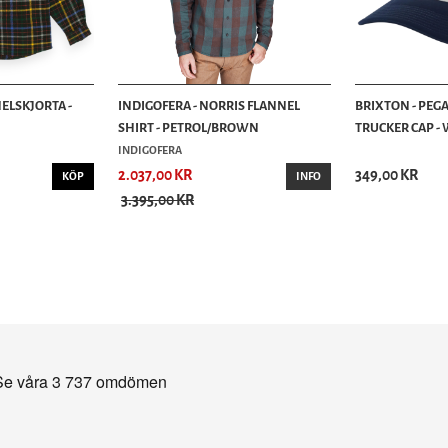
ELSKJORTA -
INDIGOFERA - NORRIS FLANNEL
BRIXTON - PEG
SHIRT - PETROL/BROWN
TRUCKER CAP - 
INDIGOFERA
2.037,00 KR
349,00 KR
KÖP
INFO
3.395,00 KR