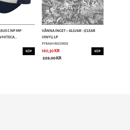
ASUS C NP MP
VÅNNA INGET – ALLVAR - (CLEAR
WHITECA...
VINYL) LP
P.TRASH RECORDS
160,30 KR
KÖP
KÖP
229,00 KR