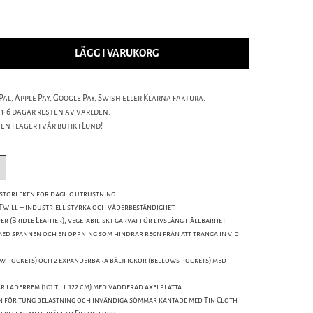
LÄGG I VARUKORG
al, Apple Pay, Google Pay, Swish eller Klarna faktura.
 1-6 dagar resten av världen.
n i lager i vår butik i Lund!
a storleken för daglig utrustning
will – industriell styrka och väderbeständighet
r (Bridle Leather), vegetabiliskt garvat för livslång hållbarhet
ed spännen och en öppning som hindrar regn från att tränga in vid
ow pockets) och 2 expanderbara bäljfickor (bellows pockets) med
 läderrem (101 till 122 cm) med vadderad axelplatta
n för tung belastning och invändiga sömmar kantade med Tin Cloth