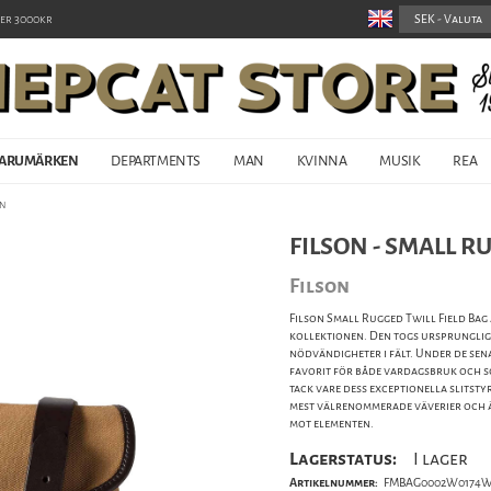
er 3000kr
ARUMÄRKEN
DEPARTMENTS
MAN
KVINNA
MUSIK
REA
an
FILSON - SMALL R
Filson
Filson Small Rugged Twill Field Bag
kollektionen. Den togs ursprunglig
nödvändigheter i fält. Under de sena
favorit för både vardagsbruk och so
tack vare dess exceptionella slitst
mest välrenommerade väverier och är
mot elementen.
Lagerstatus:
I lager
Artikelnummer:
FMBAG0002W0174W