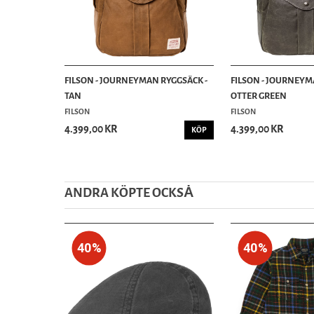
FILSON - JOURNEYMAN RYGGSÄCK -
FILSON - JOURNEYM
TAN
OTTER GREEN
FILSON
FILSON
4.399,00 KR
4.399,00 KR
KÖP
ANDRA KÖPTE OCKSȦ
40%
40%