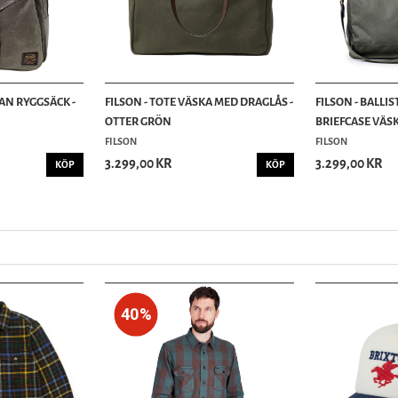
AN RYGGSÄCK -
FILSON - TOTE VÄSKA MED DRAGLÅS -
FILSON - BALLI
OTTER GRÖN
BRIEFCASE VÄSK
FILSON
FILSON
3.299,00 KR
3.299,00 KR
KÖP
KÖP
40%