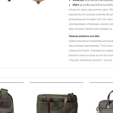
Detaljer:
Specialgjutna mässing
Mått:
25 cm B x 23 cm H x 10 cm D (
I över ett sekel har mottot varit "M
färgen är ett lysande exempel på de
detaljerna är så starkt att det kan
växtbaserade lösningar under flera
men följsamt läder som formar sig
Teknisk expertis och Arv
Varje konstruktionsdetalj är noga 
inkluderar kantbanden i Tin Cloth
unika för Filson. Sidorna och bak
frontfickan skyddas av en tryckkn
i Filsons "Unfailing Goods" – byggd