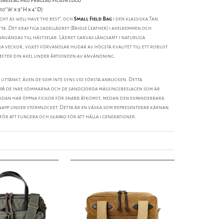
sbeslag med präglad Filson logo
10" W x 9" H x 4" D)
ight as well have the best", och
Small Field Bag
i den klassiska Tan
tta. Det kraftiga sadellädret (Bridle Leather) i axelremmen och
 användas till hästselar. Lädret garvas långsamt i naturliga
 veckor, vilket förvandlar hudar av högsta kvalitet till ett robust
 efter din axel under årtionden av användning.
uttänkt, även de som inte syns vid första anblicken. Detta
 på de inre sömmarna och de sandgjorda mässingsbeslagen som är
sidan har öppna fickor för snabb åtkomst, medan den expanderbara
app under stormlocket. Detta är en väska som representerar kärnan
 för att fungera och skapad för att hålla i generationer.