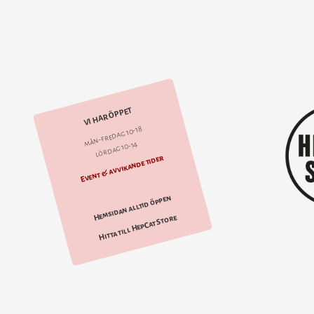
VI HAR ÖPPET
mån-fredag 10-18
lördag 10-14
Event & avvikande tider
Hemsidan alltid öppen
Hitta till HepCat Store