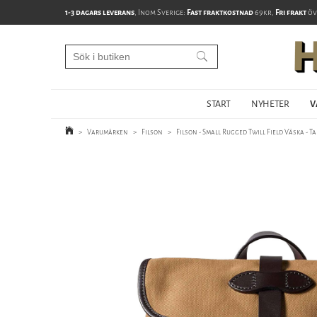
1-3 dagars leverans
, Inom Sverige:
Fast fraktkostnad
69kr,
Fri frakt
öv
START
NYHETER
V
>
Varumärken
>
Filson
>
Filson - Small Rugged Twill Field Väska - T