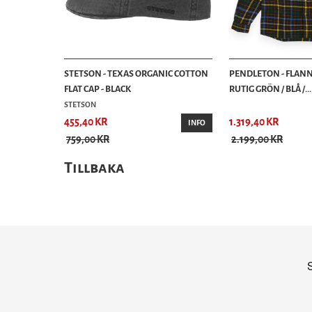
STETSON - TEXAS ORGANIC COTTON
PENDLETON - FLANN
FLAT CAP - BLACK
RUTIG GRÖN / BLÅ /...
STETSON
455,40 KR
1.319,40 KR
INFO
759,00 KR
2.199,00 KR
Tillbaka