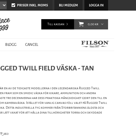
PRISER INKL. MOMS
BLI MEDLEM
LOGGA IN
Till kassan
0,00 kr
BLOGG
CANCEL
UGGED TWILL FIELD VÄSKA - TAN
 är en av de tidigaste modellerna i den legendariska Rugged Twill
en fram som en smidig väska för kikare, ammunition och andra
ste tre decennierna har dess praktiska mångsidighet gjort den till en
m kameraväska. Istället för vanlig canvas föll valet på Rugged Twill
yrka. Detta industriella tyg kommer från Storbritanniens äldsta och
 lätt vaxat för att hålla dina tillhörigheter torra och skyddade
P_260