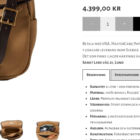
4.399,00
kr
Betala med VISA, MasterCard, PayP
1-3 dagars leverans inom Sverige.
Det som finns i lager här finns äve
Sankt Lars väg 21, Lund
Beskrivning
Specifikationer
Kapacitet:
6 liter – den perfekt
Material:
100% bomull Rugged T
Läder:
Premium italienskt oxläde
Väderskydd:
Stort stormlock m
sidorna
Förvaring:
3 insticksfickor (st
tryckknappar
Axelrem:
Avtagbar och justerbar
Konstruktion:
Förstärkt botte