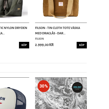
STIC NYLON DRYDEN
FILSON - TIN CLOTH TOTE VÄSKA
A...
MED DRAGLÅS - DAR...
FILSON
2.999,00 KR
KÖP
KÖP
30%