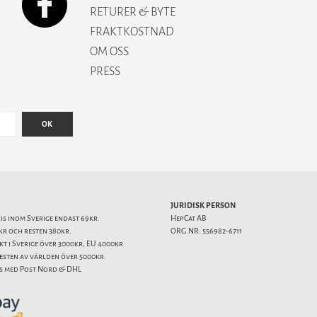
RETURER & BYTE
FRAKTKOSTNAD
OM OSS
PRESS
OK
JURIDISK PERSON
ris inom Sverige endast 69kr.
HepCat AB
kr och resten 380kr.
ORG.NR: 556982-6711
akt i Sverige över 3000kr, EU 4000kr
resten av världen över 5000kr.
s med Post Nord & DHL