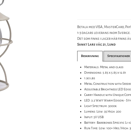
Betala med VISA, MasterCard, PayP
1-3 dagars leverans inom Sverige.
Det som finns i lager här finns äve
Sankt Lars väg 21, Lund
Beskrivning
Specifikationer
Materials: Metal and glass
Dimensions: 5.85 x 5.85 x 12.81
1.90 lbs
Metal Construction with Seede
Adjustable Brightness LED Edis
Carry Handle with Unique Coppe
LED: 3.2 Watt Warm Edison - St
Light Spectrum: 3000k
Lumens: Low: 35 High: 200
Input: 5V USB
Battery: Barebones Specific Li-
Run Time: Low: 100+ Hrs / High: 3