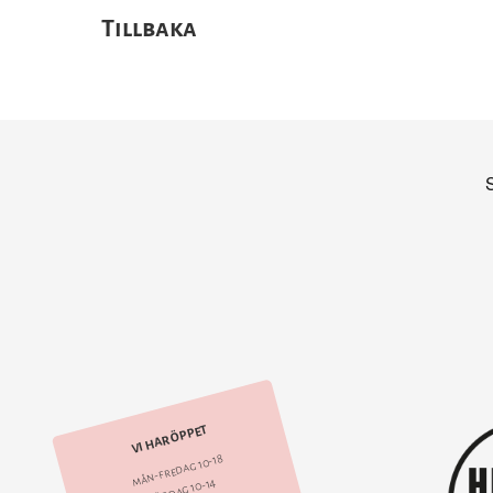
Tillbaka
VI HAR ÖPPET
mån-fredag 10-18
lördag 10-14