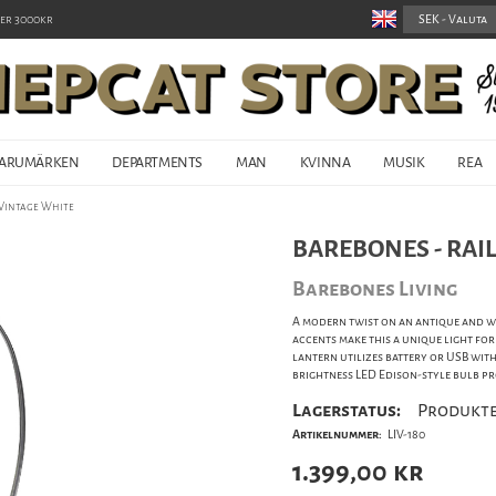
er 3000kr
ARUMÄRKEN
DEPARTMENTS
MAN
KVINNA
MUSIK
REA
 Vintage White
BAREBONES - RAI
Barebones Living
A modern twist on an antique and w
accents make this a unique light for
lantern utilizes battery or USB with
brightness LED Edison-style bulb pr
Lagerstatus:
Produkte
Artikelnummer:
LIV-180
1.399,00
kr