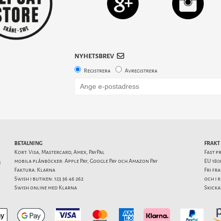
NYHETSBREV
Registrera
Avregistrera
BETALNING
FRAKT
Kort: Visa, Mastercard, Amex, PayPal
Fast p
mobila plånböcker: Apple Pay, Google Pay och Amazon Pay
EU 180
1
Faktura: Klarna
Fri fr
Swish i butiken: 123 36 46 262
och i 
Swish online med Klarna
Skicka