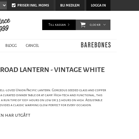
PRISER INKL. MOMS
BLI MEDLEM
LOGGA IN
Till kassan
0,00 kr
BLOGG
CANCEL
LROAD LANTERN - VINTAGE WHITE
ell-loved Union Pacific lantern. Gorgeous seeded glass and copper
 a curated dinner table or at camp. High-tech and functional, this
 a run time of 100+ hours on low or 3.5 hours on high. Adjustable
ovides a classic warming glow perfect for every occasion.
n har utgått