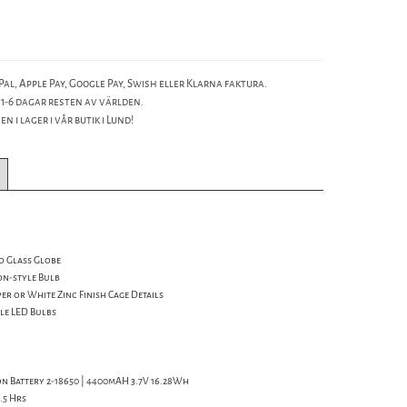
al, Apple Pay, Google Pay, Swish eller Klarna faktura.
 1-6 dagar resten av världen.
n i lager i vår butik i Lund!
d Glass Globe
on-style Bulb
r or White Zinc Finish Cage Details
yle LED Bulbs
ion Battery 2-18650 | 4400mAH 3.7V 16.28Wh
.5 Hrs