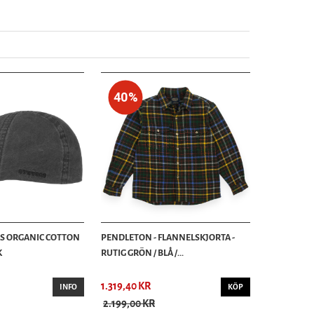
40%
AS ORGANIC COTTON
PENDLETON - FLANNELSKJORTA -
K
RUTIG GRÖN / BLÅ /...
1.319,40 KR
INFO
KÖP
2.199,00 KR