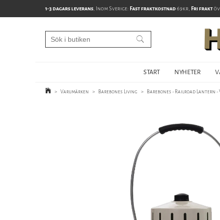
1-3 dagars leverans
, Inom Sverige:
Fast fraktkostnad
69kr,
Fri frakt
öv
START
NYHETER
V
>
Varumärken
>
Barebones Living
>
Barebones - Railroad Lantern -