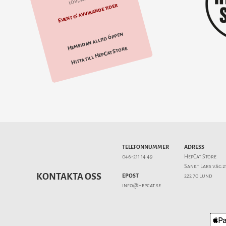
Event & avvikande tider
Hemsidan alltid öppen
Hitta till HepCat Store
TELEFONNUMMER
ADRESS
046-211 14 49
HepCat Store
Sankt Lars väg 2
KONTAKTA OSS
EPOST
222 70 Lund
info@hepcat.se