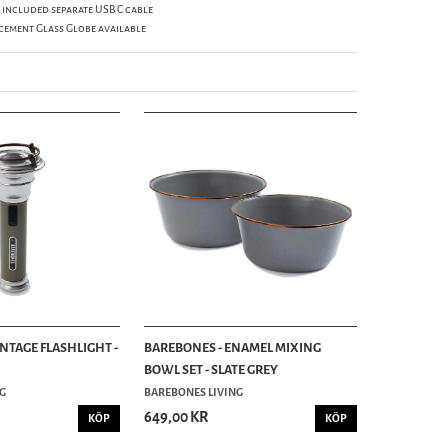
 included separate USB C cable
cement Glass Globe available
NTAGE FLASHLIGHT -
BAREBONES - ENAMEL MIXING
BOWL SET - SLATE GREY
G
BAREBONES LIVING
649,00 KR
KÖP
KÖP