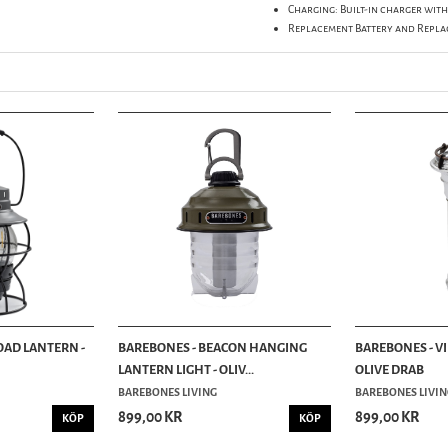
Charging: Built-in charger with
Replacement Battery and Repla
OAD LANTERN -
BAREBONES - BEACON HANGING
BAREBONES - VI
LANTERN LIGHT - OLIV...
OLIVE DRAB
BAREBONES LIVING
BAREBONES LIVIN
899,00 KR
899,00 KR
KÖP
KÖP