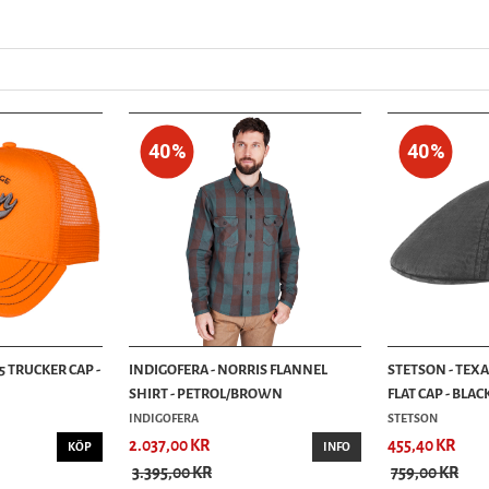
40%
40%
5 TRUCKER CAP -
INDIGOFERA - NORRIS FLANNEL
STETSON - TEX
SHIRT - PETROL/BROWN
FLAT CAP - BLAC
INDIGOFERA
STETSON
2.037,00 KR
455,40 KR
KÖP
INFO
3.395,00 KR
759,00 KR