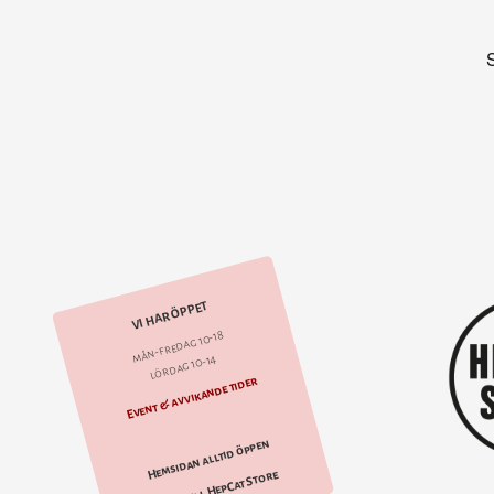
VI HAR ÖPPET
mån-fredag 10-18
lördag 10-14
Event & avvikande tider
Hemsidan alltid öppen
Hitta till HepCat Store