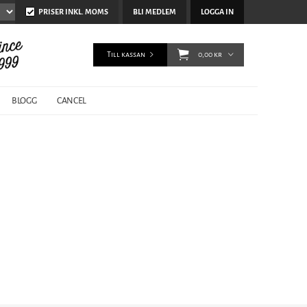
PRISER INKL. MOMS
BLI MEDLEM
LOGGA IN
Till kassan
0,00 kr
BLOGG
CANCEL