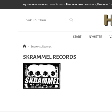
1-3 dagars leverans
, Inom Sverige:
Fast fraktkostnad
69kr,
Fri frakt
öv
START
NYHETER
V
>
Skrammel Records
SKRAMMEL RECORDS