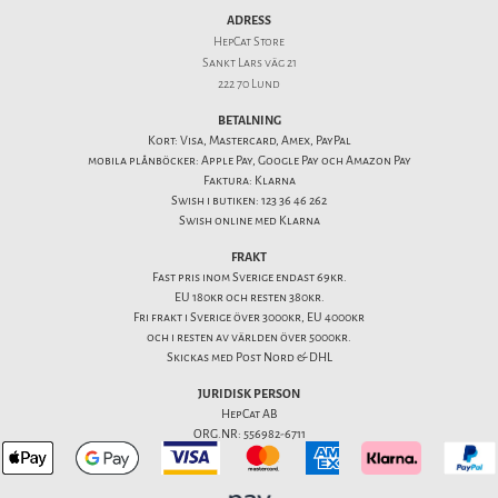
ADRESS
HepCat Store
Sankt Lars väg 21
222 70 Lund
BETALNING
Kort: Visa, Mastercard, Amex, PayPal
mobila plånböcker: Apple Pay, Google Pay och Amazon Pay
Faktura: Klarna
Swish i butiken: 123 36 46 262
Swish online med Klarna
FRAKT
Fast pris inom Sverige endast 69kr.
EU 180kr och resten 380kr.
Fri frakt i Sverige över 3000kr, EU 4000kr
och i resten av världen över 5000kr.
Skickas med Post Nord & DHL
JURIDISK PERSON
HepCat AB
ORG.NR: 556982-6711