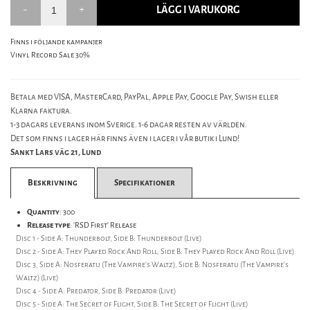
LÄGG I VARUKORG
Finns i följande kampanjer
Vinyl Record Sale 30%
Betala med VISA, MasterCard, PayPal, Apple Pay, Google Pay, Swish eller
Klarna faktura.
1-3 dagars leverans inom Sverige. 1-6 dagar resten av världen.
Det som finns i lager här finns även i lager i vår butik i Lund!
Sankt Lars väg 21, Lund
Beskrivning
Specifikationer
Quantity
: 300
Release type
: 'RSD First' Release
Disc 1 - Side A: Thunderbolt, Side B: Thunderbolt (Live)
Disc 2 - Side A: They Played Rock And Roll, Side B: They Played Rock And Roll (Live)
Disc 3, Side A: Nosferatu (The Vampire's Waltz), Side B: Nosferatu (The Vampire's
Waltz) (Live)
Disc 4 - Side A: Predator, Side B: Predator (Live)
Disc 5 - Side A: The Secret of Flight, Side B: The Secret of Flight (Live)