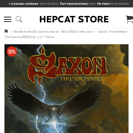
1-3 dagars leverans
, Inom Sverige:
Fast fraktkostnad
69kr,
Fri frakt
över 3000kr
>
Record Store Day 2026 nu online - Nästa RSD 17 april 2027
>
Saxon - Thunderbolt
(The Singles)(RSD2019) - 5 x 7´ Single