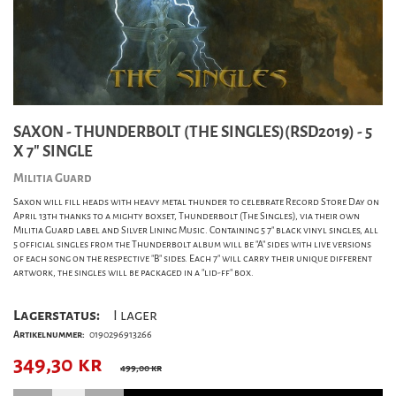
SAXON - THUNDERBOLT (THE SINGLES)(RSD2019) - 5
X 7" SINGLE
Militia Guard
Saxon will fill heads with heavy metal thunder to celebrate Record Store Day on
April 13th thanks to a mighty boxset, Thunderbolt (The Singles), via their own
Militia Guard label and Silver Lining Music. Containing 5 7" black vinyl singles, all
5 official singles from the Thunderbolt album will be "A" sides with live versions
of each song on the respective "B" sides. Each 7" will carry their unique different
artwork, the singles will be packaged in a "lid-ff" box.
Lagerstatus:
I lager
Artikelnummer:
0190296913266
349,30
kr
499,00 kr