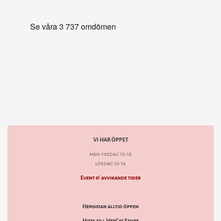
VI HAR ÖPPET
mån-fredag 10-18
lördag 10-14
Event & avvikande tider
Hemsidan alltid öppen
Hitta till HepCat Store