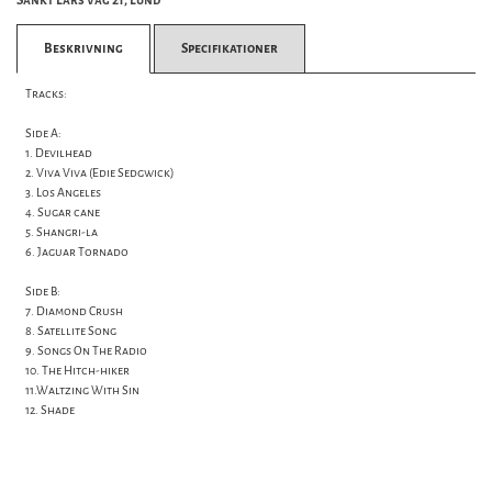
Sankt Lars väg 21, Lund
Beskrivning
Specifikationer
Tracks:
Side A:
1. Devilhead
2. Viva Viva (Edie Sedgwick)
3. Los Angeles
4. Sugar cane
5. Shangri-la
6. Jaguar Tornado
Side B:
7. Diamond Crush
8. Satellite Song
9. Songs On The Radio
10. The Hitch-hiker
11.Waltzing With Sin
12. Shade