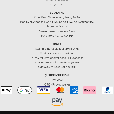
222 70 Lund
BETALNING
Kort: Visa, Mastercard, Amex, PayPal
mobila plånböcker: Apple Pay, Google Pay och Amazon Pay
Faktura: Klarna
Swish i butiken: 123 36 46 262
Swish online med Klarna
FRAKT
Fast pris inom Sverige endast 69kr.
EU 180kr och resten 380kr.
Fri frakt i Sverige över 3000kr, EU 4000kr
och i resten av världen över 5000kr.
Skickas med Post Nord & DHL
JURIDISK PERSON
HepCat AB
ORG.NR: 556982-6711