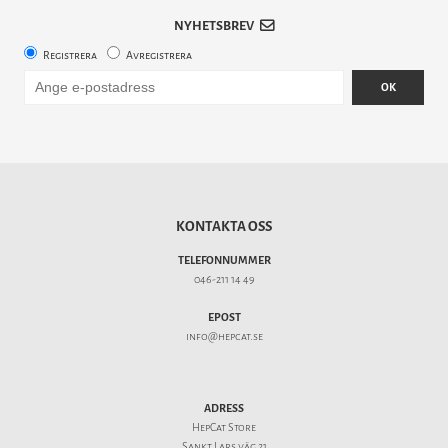
NYHETSBREV
Registrera
Avregistrera
OK
KONTAKTA OSS
TELEFONNUMMER
046-211 14 49
EPOST
info@hepcat.se
ADRESS
HepCat Store
Sankt Lars väg 21