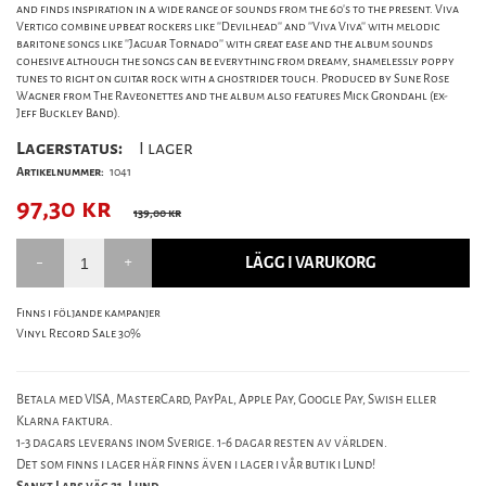
and finds inspiration in a wide range of sounds from the 60's to the present. Viva
Vertigo combine upbeat rockers like ''Devilhead'' and ''Viva Viva'' with melodic
baritone songs like ''Jaguar Tornado'' with great ease and the album sounds
cohesive although the songs can be everything from dreamy, shamelessly poppy
tunes to right on guitar rock with a ghostrider touch. Produced by Sune Rose
Wagner from The Raveonettes and the album also features Mick Grondahl (ex-
Jeff Buckley Band).
Lagerstatus:
I lager
Artikelnummer:
1041
97,30
kr
139,00 kr
LÄGG I VARUKORG
Finns i följande kampanjer
Vinyl Record Sale 30%
Betala med VISA, MasterCard, PayPal, Apple Pay, Google Pay, Swish eller
Klarna faktura.
1-3 dagars leverans inom Sverige. 1-6 dagar resten av världen.
Det som finns i lager här finns även i lager i vår butik i Lund!