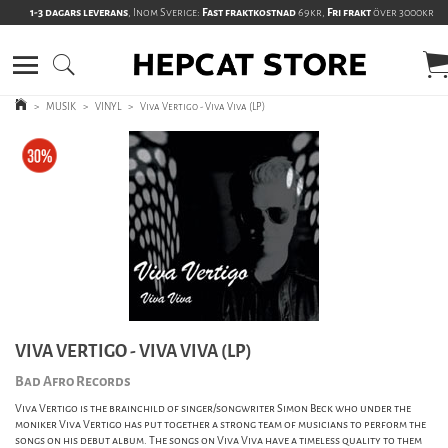
1-3 dagars leverans
, Inom Sverige:
Fast fraktkostnad
69kr,
Fri frakt
över 3000kr
>
MUSIK
>
VINYL
>
Viva Vertigo - Viva Viva (LP)
VIVA VERTIGO - VIVA VIVA (LP)
Bad Afro Records
Viva Vertigo is the brainchild of singer/songwriter Simon Beck who under the
moniker Viva Vertigo has put together a strong team of musicians to perform the
songs on his debut album. The songs on Viva Viva have a timeless quality to them