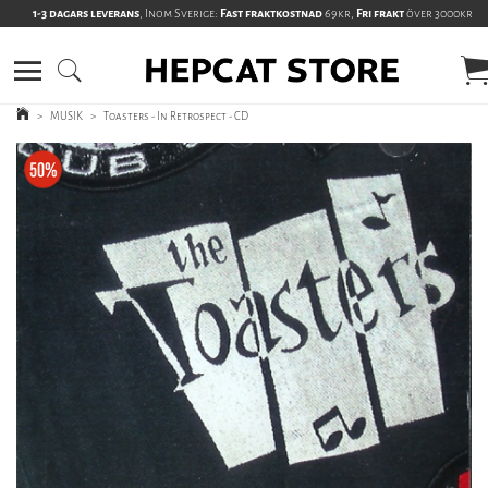
1-3 dagars leverans
, Inom Sverige:
Fast fraktkostnad
69kr,
Fri frakt
över 3000kr
>
MUSIK
>
Toasters - In Retrospect - CD