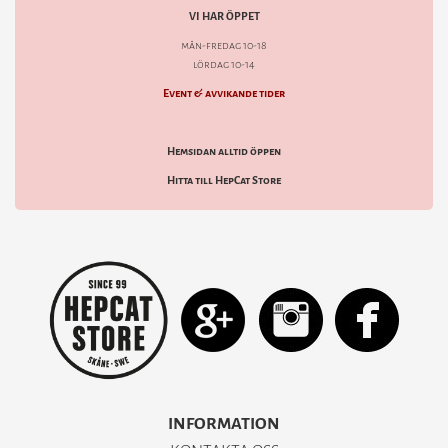
VI HAR ÖPPET
mån-fredag 10-18
lördag 10-14
Event & avvikande tider
Hemsidan alltid öppen
Hitta till HepCat Store
INFORMATION