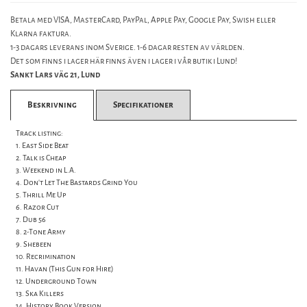
Betala med VISA, MasterCard, PayPal, Apple Pay, Google Pay, Swish eller
Klarna faktura.
1-3 dagars leverans inom Sverige. 1-6 dagar resten av världen.
Det som finns i lager här finns även i lager i vår butik i Lund!
Sankt Lars väg 21, Lund
Beskrivning
Specifikationer
Track listing:
1. East Side Beat
2. Talk is Cheap
3. Weekend in L.A.
4. Don't Let The Bastards Grind You
5. Thrill Me Up
6. Razor Cut
7. Dub 56
8. 2-Tone Army
9. Shebeen
10. Recrimination
11. Havan (This Gun for Hire)
12. Underground Town
13. Ska Killers
14. History Book Version