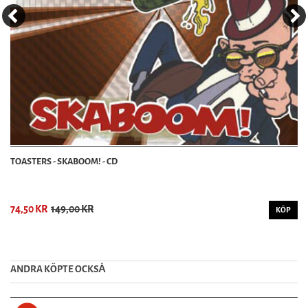
TOASTERS - SKABOOM! - CD
74,50 KR
149,00 KR
KÖP
ANDRA KÖPTE OCKSȦ