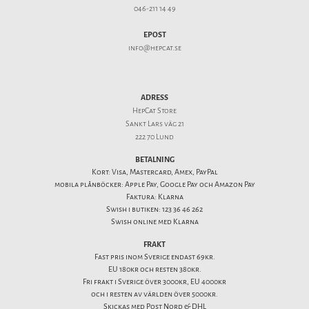
046-211 14 49
EPOST
info@hepcat.se
ADRESS
HepCat Store
Sankt Lars väg 21
222 70 Lund
BETALNING
Kort: Visa, Mastercard, Amex, PayPal
mobila plånböcker: Apple Pay, Google Pay och Amazon Pay
Faktura: Klarna
Swish i butiken: 123 36 46 262
Swish online med Klarna
FRAKT
Fast pris inom Sverige endast 69kr.
EU 180kr och resten 380kr.
Fri frakt i Sverige över 3000kr, EU 4000kr
och i resten av världen över 5000kr.
Skickas med Post Nord & DHL