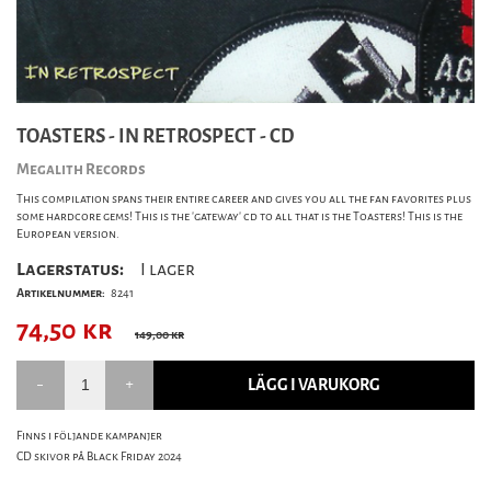
TOASTERS - IN RETROSPECT - CD
Megalith Records
This compilation spans their entire career and gives you all the fan favorites plus
some hardcore gems! This is the 'gateway' cd to all that is the Toasters! This is the
European version.
Lagerstatus:
I lager
Artikelnummer:
8241
74,50
kr
149,00 kr
LÄGG I VARUKORG
Finns i följande kampanjer
CD skivor på Black Friday 2024