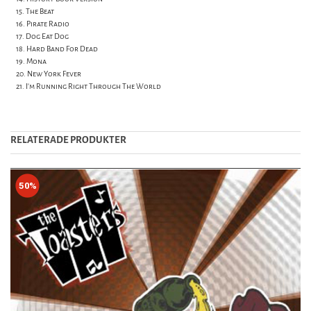
15. The Beat
16. Pirate Radio
17. Dog Eat Dog
18. Hard Band For Dead
19. Mona
20. New York Fever
21. I'm Running Right Through The World
RELATERADE PRODUKTER
50%