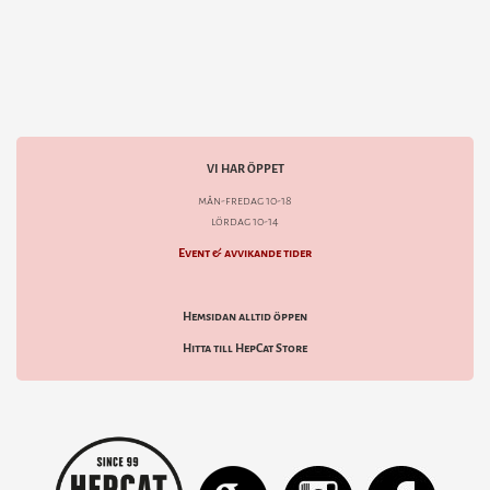
VI HAR ÖPPET
mån-fredag 10-18
lördag 10-14
Event & avvikande tider
Hemsidan alltid öppen
Hitta till HepCat Store