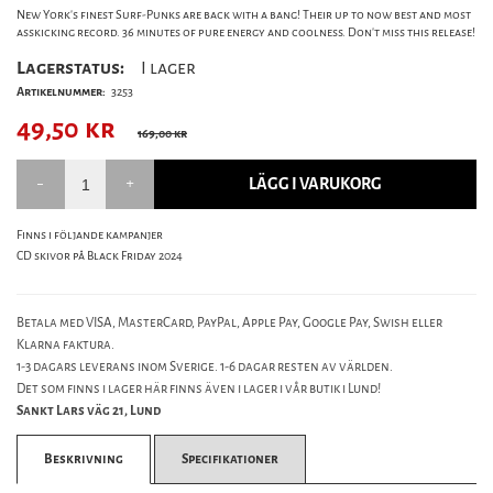
New York’s finest Surf-Punks are back with a bang! Their up to now best and most
asskicking record. 36 minutes of pure energy and coolness. Don’t miss this release!
Lagerstatus:
I lager
Artikelnummer:
3253
49,50
kr
169,00 kr
LÄGG I VARUKORG
Finns i följande kampanjer
CD skivor på Black Friday 2024
Betala med VISA, MasterCard, PayPal, Apple Pay, Google Pay, Swish eller
Klarna faktura.
1-3 dagars leverans inom Sverige. 1-6 dagar resten av världen.
Det som finns i lager här finns även i lager i vår butik i Lund!
Sankt Lars väg 21, Lund
Beskrivning
Specifikationer