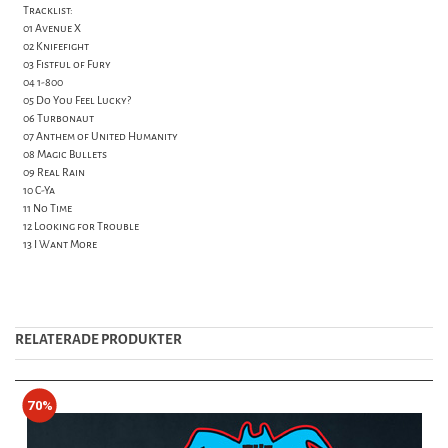
Tracklist:
01 Avenue X
02 Knifefight
03 Fistful of Fury
04 1-800
05 Do You Feel Lucky?
06 Turbonaut
07 Anthem of United Humanity
08 Magic Bullets
09 Real Rain
10 C-Ya
11 No Time
12 Looking for Trouble
13 I Want More
RELATERADE PRODUKTER
70%