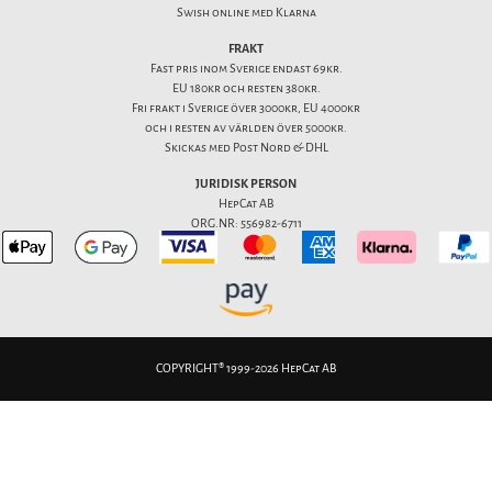
Swish online med Klarna
FRAKT
Fast pris inom Sverige endast 69kr.
EU 180kr och resten 380kr.
Fri frakt i Sverige över 3000kr, EU 4000kr
och i resten av världen över 5000kr.
Skickas med Post Nord & DHL
JURIDISK PERSON
HepCat AB
ORG.NR: 556982-6711
COPYRIGHT® 1999-2026 HepCat AB