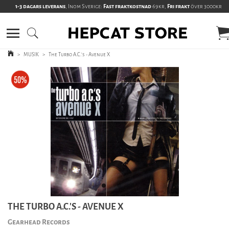
1-3 dagars leverans
, Inom Sverige:
Fast fraktkostnad
69kr,
Fri frakt
över 3000kr
>
MUSIK
>
The Turbo A.C.'s - Avenue X
THE TURBO A.C.'S - AVENUE X
Gearhead Records