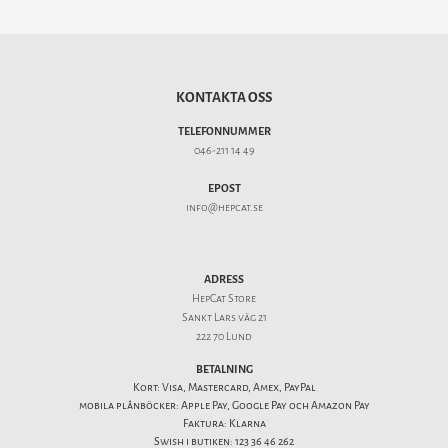
KONTAKTA OSS
TELEFONNUMMER
046-211 14 49
EPOST
info@hepcat.se
ADRESS
HepCat Store
Sankt Lars väg 21
222 70 Lund
BETALNING
Kort: Visa, Mastercard, Amex, PayPal
mobila plånböcker: Apple Pay, Google Pay och Amazon Pay
Faktura: Klarna
Swish i butiken: 123 36 46 262