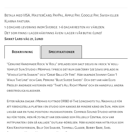
Betala med VISA, MasterCard, PayPal, Apple Pay, Google Pay, Swish eller
Klarna faktura.
1-3 dagars leverans inom Sverige. 1-6 dagar resten av världen.
Det som finns i lager här finns även i lager i vår butik i Lund!
Sankt Lars väg 21, Lund
Beskrivning
Specifikationer
”Genuine Handmade Rock ’n’ Roll” spelades som sagt delvis in i rock ‘n’ roll-
templet Sun Studio i Memphis. I precis det rum där Jerry Lee Lewis spelade in
“Whole Lotta Shakin’” och “Great Balls Of Fire”. Här skapade Johnny Cash “I
Walk The Line” och Carl Perkins ”Blue Suede Shoes”. Och det var här Elvis
Presley ändrade historien med ”That’s All Right Mama” och en handfull andra
obestridliga klassiker.
Efter några dagar i Memhis flyttade ORBO & The Longshots till Nashville för
att färdigställa plattan i en studio som kanske är mindre känd än Sun, men som
likvär har en tung position i musikhistorien. Compass Sound Studio heter den
nu för tiden, men på 70-talet var den känd som Hillbilly Central och var
mittpunkten i den så kallade ”outlaw-rörelsen. Här kunde man hitta folk som
Kris Kristofferson, Billy Joe Shaver, Tompall Glaser, Bobby Bare, Shel