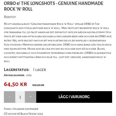
ORBO & THE LONGSHOTS - GENUINE HANDMADE
ROCK ‘N’ ROLL
Rootsy
På sitt andra album ”Genuine Handmade Rock ’n’ Roll” spelar ORBO & The
Longshots som titeln antyder rock ’n’ roll. Men trots att begreppet rock ’n’ roll
för tankarna till 50-talet handlar det definitivt inte om någon nostalgitripp. Och
trots att man kan hitta klara rockabillyinfluenser både här och där är ORBO inte
retro. Nej, inte ens det faktum att nya plattan delvis är inspelad i legendariska
Sun-studion i Memphis ändra helhetsbilden. ORBO och hans band gör tidlös rock
med djupa rötter. Musik som är lika mycket nu och här som då och där. Blues,
country, rockabilly och powerpop integreras utan problem i ORBOs slagkraftiga
och direkt smittsamma låtar och blir till…just det: genuine, handmade rock ’n’
roll.
Lagerstatus:
I lager
Artikelnummer:
2169
64,50
kr
129,00 kr
LÄGG I VARUKORG
Finns i följande kampanjer
CD skivor på Black Friday 2024