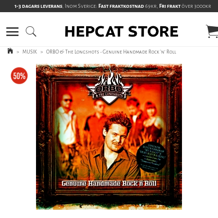
1-3 dagars leverans
, Inom Sverige:
Fast fraktkostnad
69kr,
Fri frakt
över 3000kr
>
MUSIK
>
ORBO & The Longshots - Genuine Handmade Rock ‘n’ Roll