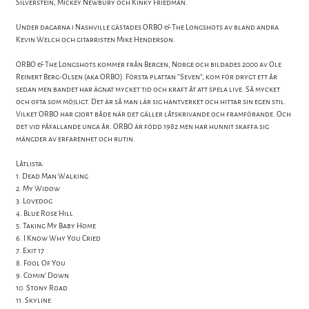
Silverstein, Mickey Newbury och Kinky Friedman.
Under dagarna i Nashville gästades ORBO & The Longshots av bland andra
Kevin Welch och gitarristen Mike Henderson.
ORBO & The Longshots kommer från Bergen, Norge och bildades 2000 av Ole
Reinert Berg-Olsen (aka ORBO). Första plattan ”Seven”, kom för drygt ett år
sedan men bandet har ägnat mycket tid och kraft åt att spela live. Så mycket
och ofta som möjligt. Det är så man lär sig hantverket och hittar sin egen stil.
Vilket ORBO har gjort både när det gäller låtskrivande och framförande. Och
det vid påfallande unga år. ORBO är född 1982 men har hunnit skaffa sig
mängder av erfarenhet och rutin.
Låtlista:
1. Dead Man Walking
2. My Widow
3. Lovedog
4. Blue Rose Hill
5. Taking My Baby Home
6. I Know Why You Cried
7. Exit 17
8. Fool Of You
9. Comin’ Down
10. Stony Road
11. Skyline