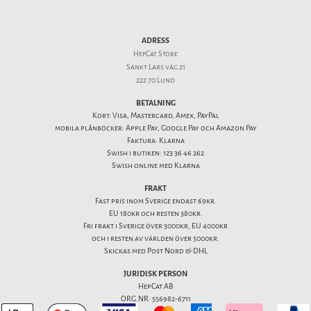
ADRESS
HepCat Store
Sankt Lars väg 21
222 70 Lund
BETALNING
Kort: Visa, Mastercard, Amex, PayPal
mobila plånböcker: Apple Pay, Google Pay och Amazon Pay
Faktura: Klarna
Swish i butiken: 123 36 46 262
Swish online med Klarna
FRAKT
Fast pris inom Sverige endast 69kr.
EU 180kr och resten 380kr.
Fri frakt i Sverige över 3000kr, EU 4000kr
och i resten av världen över 5000kr.
Skickas med Post Nord & DHL
JURIDISK PERSON
HepCat AB
ORG.NR: 556982-6711