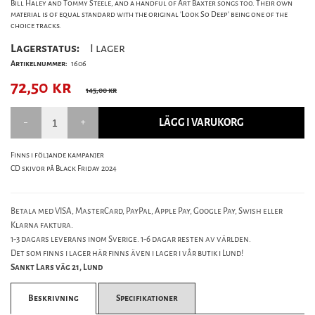
Bill Haley and Tommy Steele, and a handful of Art Baxter songs too. Their own
material is of equal standard with the original 'Look So Deep' being one of the
choice tracks.
Lagerstatus:
I lager
Artikelnummer:
1606
72,50
kr
145,00 kr
LÄGG I VARUKORG
Finns i följande kampanjer
CD skivor på Black Friday 2024
Betala med VISA, MasterCard, PayPal, Apple Pay, Google Pay, Swish eller
Klarna faktura.
1-3 dagars leverans inom Sverige. 1-6 dagar resten av världen.
Det som finns i lager här finns även i lager i vår butik i Lund!
Sankt Lars väg 21, Lund
Beskrivning
Specifikationer