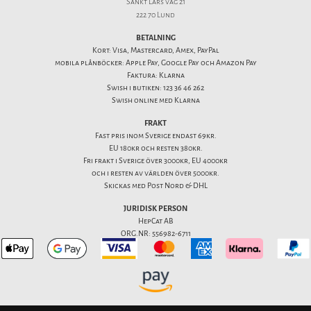
Sankt Lars väg 21
222 70 Lund
BETALNING
Kort: Visa, Mastercard, Amex, PayPal
mobila plånböcker: Apple Pay, Google Pay och Amazon Pay
Faktura: Klarna
Swish i butiken: 123 36 46 262
Swish online med Klarna
FRAKT
Fast pris inom Sverige endast 69kr.
EU 180kr och resten 380kr.
Fri frakt i Sverige över 3000kr, EU 4000kr
och i resten av världen över 5000kr.
Skickas med Post Nord & DHL
JURIDISK PERSON
HepCat AB
ORG.NR: 556982-6711