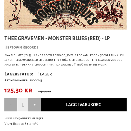
THEE GRAVEMEN - MONSTER BLUES (RED) - LP
Heptown Records
Nya albumet (2015). Blanda 60-tals garage, 50-tals rockabilly och 70-tals punk i en
mixer tillsammans med lite retro, lite skräck, lite magi, och lite klassisk voodoo
magi så blir denna vilda och primitiva ljudbild Thee Gravemens musik.
Lagerstatus:
I lager
Artikelnummer:
s0000143
125,30
kr
179,00 kr
LÄGG I VARUKORG
Finns i följande kampanjer
Vinyl Record Sale 30%