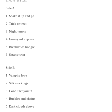
6. Monster blues
Side A
1. Shake it up and go
2. Trick or treat
3. Night terrors
4. Graveyard express
5. Breakdown boogie
6. Satans twist
Side B
1. Vampire love
2. Silk stockings
3. I won’t let you in
4. Buckles and chains
5. Dark clouds above