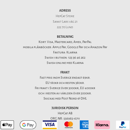
ADRESS
HepCat Store
Sankt Lars väg 21
222 70 Lund
BETALNING
Kort: Visa, Mastercard, Amex, PayPal
mobila plånböcker: Apple Pay, Google Pay och Amazon Pay
Faktura: Klarna
Swish i butiken: 123 36 46 262
Swish online med Klarna
FRAKT
Fast pris inom Sverige endast 69kr.
EU 180kr och resten 380kr.
Fri frakt i Sverige över 3000kr, EU 4000kr
och i resten av världen över 5000kr.
Skickas med Post Nord & DHL
JURIDISK PERSON
HepCat AB
ORG.NR: 556982-6711