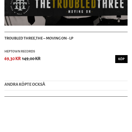
TROUBLED THREE,THE – MOVING ON - LP
HEPTOWN RECORDS
69,30 KR
149,00 KR
KÖP
ANDRA KÖPTE OCKSȦ