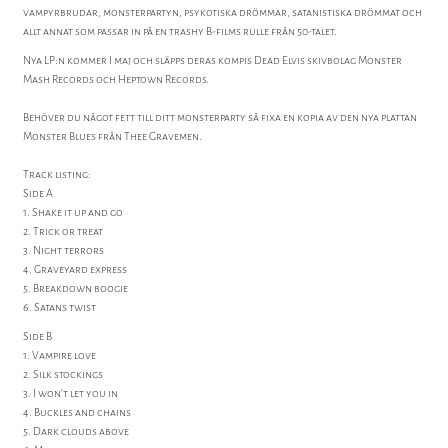
vampyrbrudar, monsterpartyn, psykotiska drömmar, satanistiska drömmat och
allt annat som passar in på en trashy B-films rulle från 50-talet.
Nya LP:n kommer I maj och släpps deras kompis Dead Elvis skivbolag Monster
Mash Records och Heptown Records.
Behöver du något fett till ditt monsterparty så fixa en kopia av den nya plattan
Monster Blues från Thee Gravemen.
Track listing:
Side A
1. Shake it up and go
2. Trick or treat
3. Night terrors
4. Graveyard express
5. Breakdown boogie
6. Satans twist
Side B
1. Vampire love
2. Silk stockings
3. I won't let you in
4. Buckles and chains
5. Dark clouds above