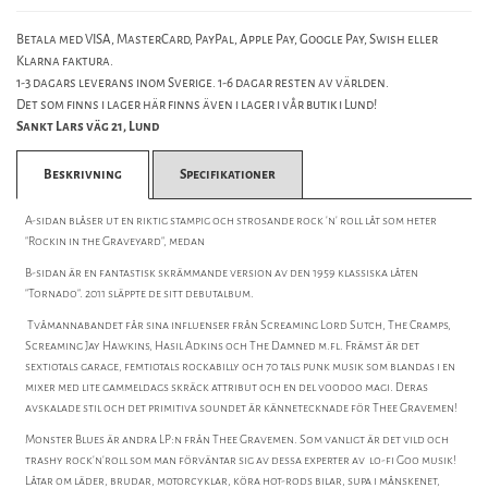
Betala med VISA, MasterCard, PayPal, Apple Pay, Google Pay, Swish eller
Klarna faktura.
1-3 dagars leverans inom Sverige. 1-6 dagar resten av världen.
Det som finns i lager här finns även i lager i vår butik i Lund!
Sankt Lars väg 21, Lund
Beskrivning
Specifikationer
A-sidan blåser ut en riktig stampig och strosande rock 'n' roll låt som heter
"Rockin in the Graveyard", medan
B-sidan är en fantastisk skrämmande version av den 1959 klassiska låten
"Tornado". 2011 släppte de sitt debutalbum.
Tvåmannabandet får sina influenser från Screaming Lord Sutch, The Cramps,
Screaming Jay Hawkins, Hasil Adkins och The Damned m.fl. Främst är det
sextiotals garage, femtiotals rockabilly och 70 tals punk musik som blandas i en
mixer med lite gammeldags skräck attribut och en del voodoo magi. Deras
avskalade stil och det primitiva soundet är kännetecknade för Thee Gravemen!
Monster Blues är andra LP:n från Thee Gravemen. Som vanligt är det vild och
trashy rock'n'roll som man förväntar sig av dessa experter av lo-fi Goo musik!
Låtar om läder, brudar, motorcyklar, köra hot-rods bilar, supa i månskenet,