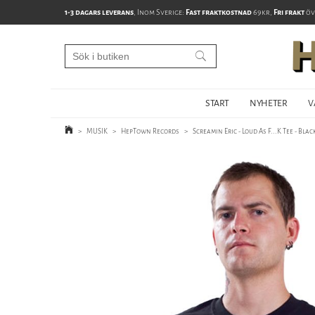
1-3 dagars leverans
, Inom Sverige:
Fast fraktkostnad
69kr,
Fri frakt
öv
START
NYHETER
V
>
MUSIK
>
HepTown Records
>
Screamin Eric - Loud As F...K Tee - Blac