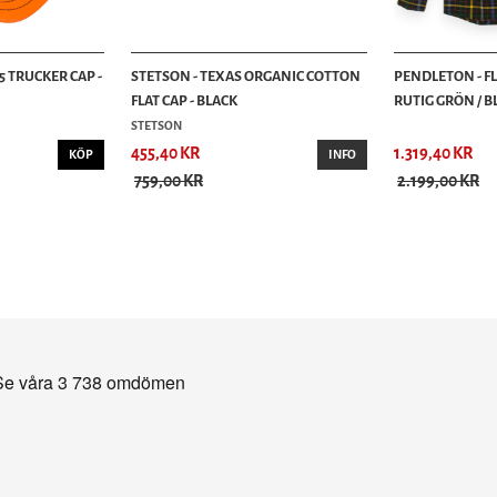
5 TRUCKER CAP -
STETSON - TEXAS ORGANIC COTTON
PENDLETON - F
FLAT CAP - BLACK
RUTIG GRÖN / BLÅ
STETSON
455,40 KR
1.319,40 KR
KÖP
INFO
759,00 KR
2.199,00 KR