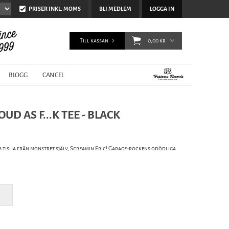
PRISER INKL. MOMS
BLI MEDLEM
LOGGA IN
Till kassan
0,00 kr
BLOGG
CANCEL
UD AS F...K TEE - BLACK
ym tisha från monstret själv, Screamin Eric! Garage-rockens odödliga