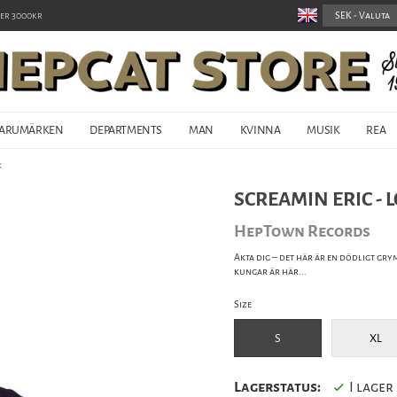
er 3000kr
ARUMÄRKEN
DEPARTMENTS
MAN
KVINNA
MUSIK
REA
k
SCREAMIN ERIC - LO
HepTown Records
Akta dig – det här är en dödligt gr
kungar är här...
Size
S
XL
Lagerstatus:
I lager