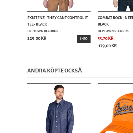
EXISTENZ - THEY CANT CONTROL IT
COMBAT ROCK - NEED 
TEE - BLACK
BLACK
HEPTOWN RECORDS
HEPTOWN RECORDS
229,00 KR
53,70 KR
INFO
179,00 KR
ANDRA KÖPTE OCKSȦ