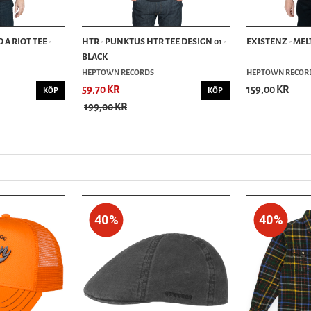
A RIOT TEE -
HTR - PUNKTUS HTR TEE DESIGN 01 -
EXISTENZ - ME
BLACK
HEPTOWN RECORDS
HEPTOWN RECOR
59,70 KR
159,00 KR
KÖP
KÖP
199,00 KR
40%
40%