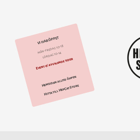
VI HAR ÖPPET
mån-fredag 10-18
lördag 10-14
Event & avvikande tider
Hemsidan alltid öppen
Hitta till HepCat Store