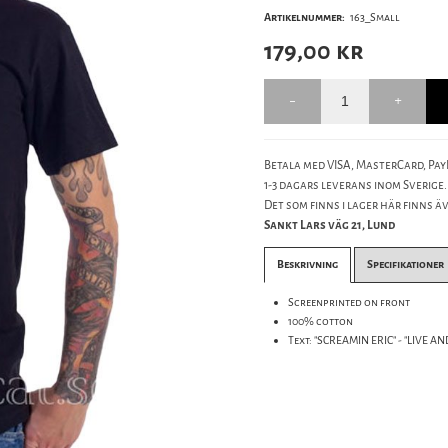
Artikelnummer:
163_Small
179,00
kr
Betala med VISA, MasterCard, PayP
1-3 dagars leverans inom Sverige.
Det som finns i lager här finns äve
Sankt Lars väg 21, Lund
Beskrivning
Specifikationer
Screenprinted on front
100% cotton
Text: "SCREAMIN ERIC" - "LIVE A