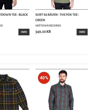
LTDOWN TEE - BLACK
SURT SA RÄVEN - THE FOX TEE -
GREEN
DS
HEPTOWN RECORDS
349,00 KR
INFO
INFO
40%