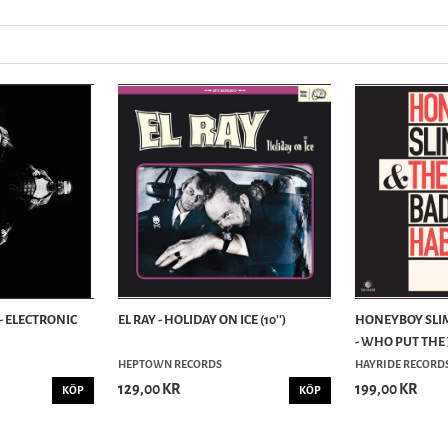
- ELECTRONIC
EL RAY - HOLIDAY ON ICE (10'')
HONEYBOY SLIM
- WHO PUT THE JI
HEPTOWN RECORDS
HAYRIDE RECORD
129,00 KR
199,00 KR
KÖP
KÖP