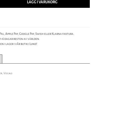
LÄGG I VARUKORG
al, Apple Pay, Google Pay, Swish eller Klarna faktura.
 1-6 dagar resten av världen.
n i lager i vår butik i Lund!
er, Vocals