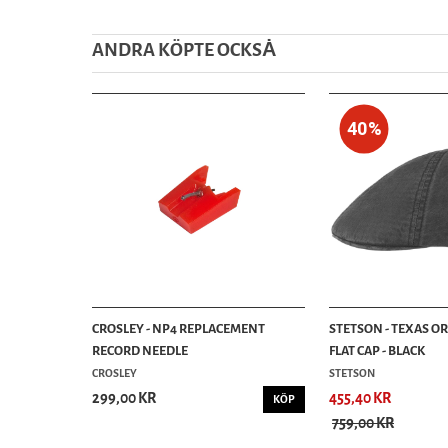
ANDRA KÖPTE OCKSȦ
40%
CROSLEY - NP4 REPLACEMENT
STETSON - TEXAS O
RECORD NEEDLE
FLAT CAP - BLACK
CROSLEY
STETSON
299,00 KR
455,40 KR
KÖP
759,00 KR