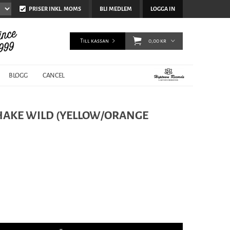
PRISER INKL. MOMS
BLI MEDLEM
LOGGA IN
Till kassan
0,00 kr
BLOGG
CANCEL
SHAKE WILD (YELLOW/ORANGE