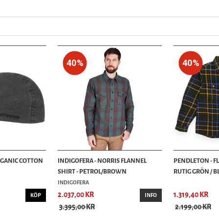
40%
40%
RGANIC COTTON
INDIGOFERA - NORRIS FLANNEL
PENDLETON - F
SHIRT - PETROL/BROWN
RUTIG GRÖN / BLÅ
INDIGOFERA
2.037,00 KR
1.319,40 KR
KÖP
INFO
3.395,00 KR
2.199,00 KR