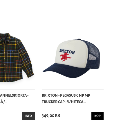
LANNELSKJORTA -
BRIXTON - PEGASUS C NP MP
 /...
TRUCKER CAP - WHITECA...
349,00 KR
INFO
KÖP