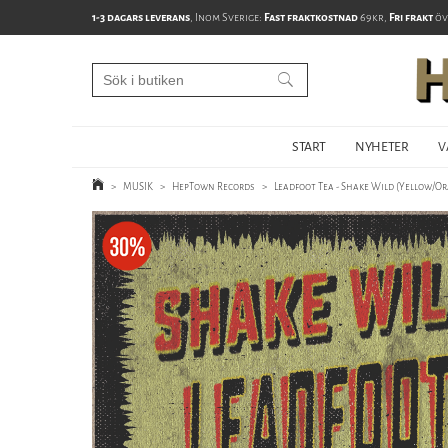
1-3 dagars leverans
, Inom Sverige:
Fast fraktkostnad
69kr,
Fri frakt
öv
START
NYHETER
V
>
MUSIK
>
HepTown Records
>
Leadfoot Tea - Shake Wild (Yellow/Or