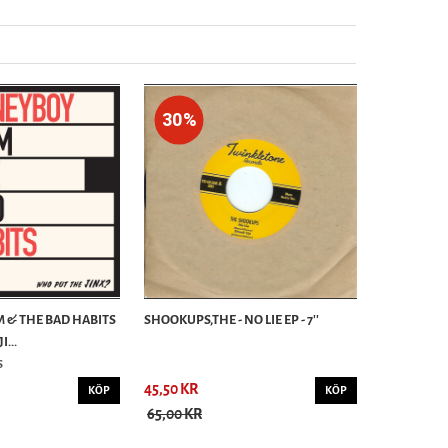
30%
 & THE BAD HABITS
SHOOKUPS,THE - NO LIE EP - 7''
...
S
45,50 KR
KÖP
KÖP
65,00 KR