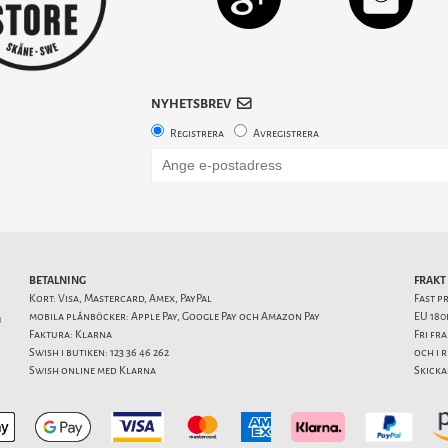
NYHETSBREV
Registrera
Avregistrera
BETALNING
FRAKT
Kort: Visa, Mastercard, Amex, PayPal
Fast p
mobila plånböcker: Apple Pay, Google Pay och Amazon Pay
EU 180
1
Faktura: Klarna
Fri fr
Swish i butiken: 123 36 46 262
och i 
Swish online med Klarna
Skicka