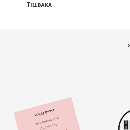
Tillbaka
VI HAR ÖPPET
mån-fredag 10-18
lördag 10-14