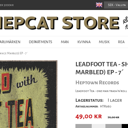
er 3000kr
ARUMÄRKEN
DEPARTMENTS
MAN
KVINNA
MUSIK
REA
ange Marbled) EP - 7´
LEADFOOT TEA - 
MARBLED) EP - 7´
Heptown Records
Leadfoot Tea - one man trash'n'roll
Lagerstatus:
I lager
Artikelnummer:
HTR980
49,00
kr
70,00 kr