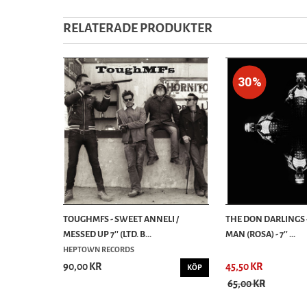
RELATERADE PRODUKTER
30%
TOUGHMFS - SWEET ANNELI /
THE DON DARLINGS 
MESSED UP 7'' (LTD. B...
MAN (ROSA) - 7'' ...
HEPTOWN RECORDS
90,00 KR
45,50 KR
KÖP
65,00 KR