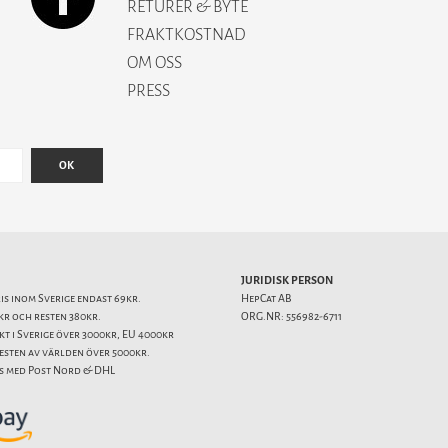
RETURER & BYTE
FRAKTKOSTNAD
OM OSS
PRESS
OK
JURIDISK PERSON
ris inom Sverige endast 69kr.
HepCat AB
kr och resten 380kr.
ORG.NR: 556982-6711
akt i Sverige över 3000kr, EU 4000kr
resten av världen över 5000kr.
s med Post Nord & DHL