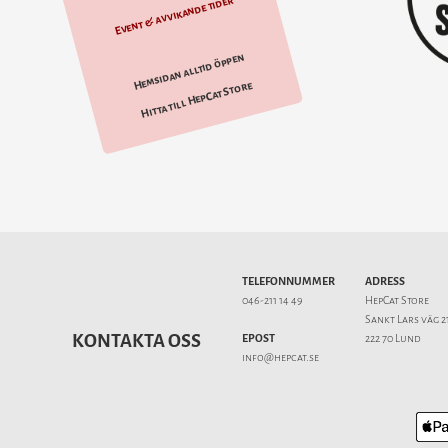
Event & avvikande tider
Hemsidan alltid öppen
Hitta till HepCat Store
TELEFONNUMMER
ADRESS
046-211 14 49
HepCat Store
Sankt Lars väg 2
KONTAKTA OSS
EPOST
222 70 Lund
info@hepcat.se