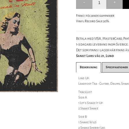
Finns i följande kampanjer
Vinyl Record Sale 30%
Betala med VISA, MasterCard, PayP
1-3 dagars leverans inom Sverige.
Det som finns i lager här finns äve
Sankt Lars väg 21, Lund
Beskrivning
Specifikationer
Line-Up:
Leadfoot Tea - Guitar, Drums, Shak
Tracklist:
Side A
1 Let's Shake It Up
2 Snake Shake
Side B
1 Shake Wild
2 Shake Sherry Lee