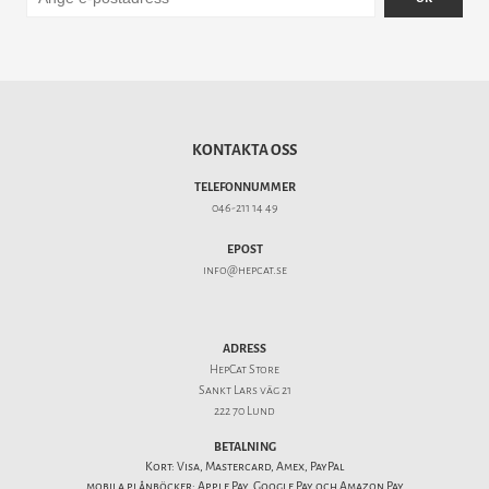
KONTAKTA OSS
TELEFONNUMMER
046-211 14 49
EPOST
info@hepcat.se
ADRESS
HepCat Store
Sankt Lars väg 21
222 70 Lund
BETALNING
Kort: Visa, Mastercard, Amex, PayPal
mobila plånböcker: Apple Pay, Google Pay och Amazon Pay