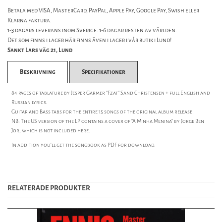
Betala med VISA, MasterCard, PayPal, Apple Pay, Google Pay, Swish eller
Klarna faktura.
1-3 dagars leverans inom Sverige. 1-6 dagar resten av världen.
Det som finns i lager här finns även i lager i vår butik i Lund!
Sankt Lars väg 21, Lund
Beskrivning
Specifikationer
84 pages of tablature by Jesper Garmer "Fzat" Sand Christensen + full English and
Russian lyrics.
Guitar and Bass tabs for the entire 15 songs of the original album release.
NB: The US version of the LP contains a cover of "A Minha Menina" by Jorge Ben
Jor, which is not included here.
In addition you'll get the songbook as PDF for download.
RELATERADE PRODUKTER