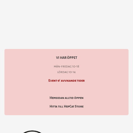
VI HAR ÖPPET
mån-fredag 10-18
lördag 10-14
Event & avvikande tider
Hemsidan alltid öppen
Hitta till HepCat Store