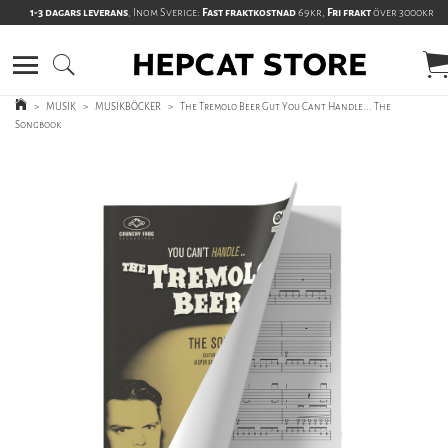
1-3 dagars leverans
, Inom Sverige:
Fast fraktkostnad
69kr,
Fri frakt
över 3000kr
>
MUSIK
>
MUSIKBÖCKER
>
The Tremolo Beer Gut You Cant Handle... The
Songbook