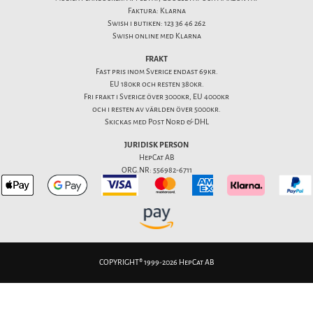
Faktura: Klarna
Swish i butiken: 123 36 46 262
Swish online med Klarna
FRAKT
Fast pris inom Sverige endast 69kr.
EU 180kr och resten 380kr.
Fri frakt i Sverige över 3000kr, EU 4000kr
och i resten av världen över 5000kr.
Skickas med Post Nord & DHL
JURIDISK PERSON
HepCat AB
ORG.NR: 556982-6711
COPYRIGHT® 1999-2026 HepCat AB