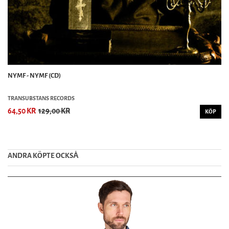
NYMF - NYMF (CD)
TRANSUBSTANS RECORDS
64,50 KR
129,00 KR
KÖP
ANDRA KÖPTE OCKSȦ