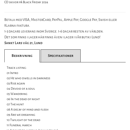
CD skivor på Black Friday 2024
Betala med VISA, MasterCard, PayPal, Apple Pay, Google Pay, Swish eller
Klarna faktura.
1-3 dagars leverans inom Sverige. 1-6 dagar resten av världen.
Det som finns i lager här finns även i lager i vår butik i Lund!
Sankt Lars väg 21, Lund
Beskrivning
Specifikationer
Track listing:
01 Intro
02 He who dwells in darkness
03 Rise again
04 Devoid of a soul
05 Wandering
06 In the dead of night
07 The hunt
08 A decay of mind and flesh
09 Are we dreaming
10 Twilight of the dead
11 Funeral march