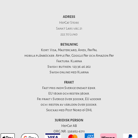
ADRESS
HepCat Store
Sankt Lars väg 21
222 70 Lund
BETALNING
Kort: Visa, Mastercard, Amex, PayPal
mobila plånböcker: Apple Pay, Google Pay och Amazon Pay
Faktura: Klarna
Swish i butiken: 123 36 46 262
Swish online med Klarna
FRAKT
Fast pris inom Sverige endast 69kr.
EU 180kr och resten 380kr.
Fri frakt i Sverige över 3000kr, EU 4000kr
och i resten av världen över 5000kr.
Skickas med Post Nord & DHL
JURIDISK PERSON
HepCat AB
ORG.NR: 556982-6711