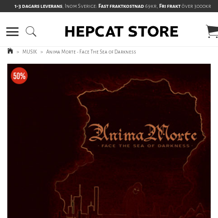
1-3 dagars leverans
, Inom Sverige:
Fast fraktkostnad
69kr,
Fri frakt
över 3000kr
>
MUSIK
>
Anima Morte - Face The Sea of Darkness