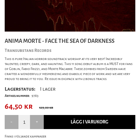
ANIMA MORTE - FACE THE SEA OF DARKNESS
Transubstans Records
This is pure Italian horror-soundtrack worship at its very best! Incredibly
talented, creepy, dark, and haunting. This 11 song debut album is a MUST for fans
of Goblin, Fabio Frizzi, and Morte Macabre. These zombies from Sweden have
crafted a wonderfully mesmerizing and diabolic piece of work and we are very
proud to bring it to you. Re issue in digipack with 2 bonus tracks.
Lagerstatus:
I lager
Artikelnummer:
9783
64,50
kr
129,00 kr
LÄGG I VARUKORG
Finns i följande kampanjer