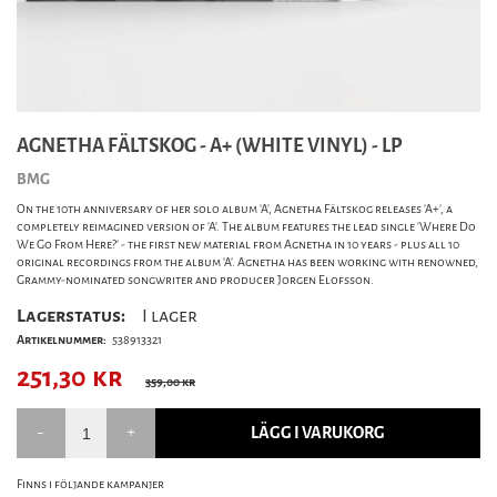
AGNETHA FÄLTSKOG - A+ (WHITE VINYL) - LP
BMG
On the 10th anniversary of her solo album 'A', Agnetha Fältskog releases 'A+', a
completely reimagined version of 'A'. The album features the lead single 'Where Do
We Go From Here?' - the first new material from Agnetha in 10 years - plus all 10
original recordings from the album 'A'. Agnetha has been working with renowned,
Grammy-nominated songwriter and producer Jorgen Elofsson.
Lagerstatus:
I lager
Artikelnummer:
538913321
251,30
kr
359,00 kr
LÄGG I VARUKORG
Finns i följande kampanjer