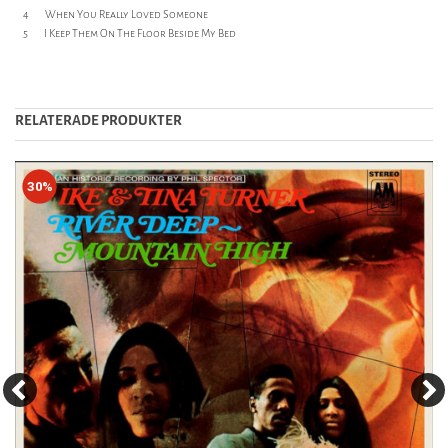
4 When You Really Loved Someone
5 I Keep Them On The Floor Beside My Bed
RELATERADE PRODUKTER
30%