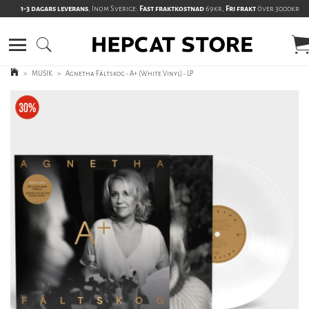
1-3 dagars leverans
, Inom Sverige:
Fast fraktkostnad
69kr,
Fri frakt
över 3000kr
>
MUSIK
>
Agnetha Fältskog - A+ (White Vinyl) - LP