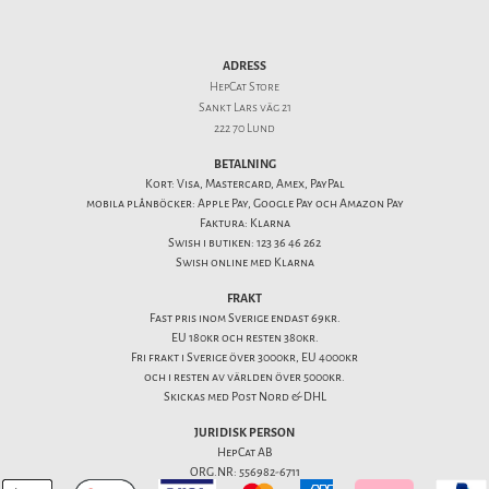
ADRESS
HepCat Store
Sankt Lars väg 21
222 70 Lund
BETALNING
Kort: Visa, Mastercard, Amex, PayPal
mobila plånböcker: Apple Pay, Google Pay och Amazon Pay
Faktura: Klarna
Swish i butiken: 123 36 46 262
Swish online med Klarna
FRAKT
Fast pris inom Sverige endast 69kr.
EU 180kr och resten 380kr.
Fri frakt i Sverige över 3000kr, EU 4000kr
och i resten av världen över 5000kr.
Skickas med Post Nord & DHL
JURIDISK PERSON
HepCat AB
ORG.NR: 556982-6711