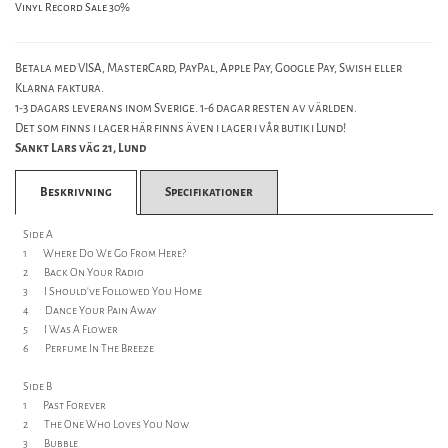
Vinyl Record Sale 30%
Betala med VISA, MasterCard, PayPal, Apple Pay, Google Pay, Swish eller
Klarna faktura.
1-3 dagars leverans inom Sverige. 1-6 dagar resten av världen.
Det som finns i lager här finns även i lager i vår butik i Lund!
Sankt Lars väg 21, Lund
Beskrivning
Specifikationer
Side A
1 Where Do We Go From Here?
2 Back On Your Radio
3 I Should've Followed You Home
4 Dance Your Pain Away
5 I Was A Flower
6 Perfume In The Breeze
Side B
1 Past Forever
2 The One Who Loves You Now
3 Bubble