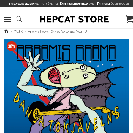
1-3 dagars leverans
, Inom Sverige:
Fast fraktkostnad
69kr,
Fri frakt
över 3000kr
>
MUSIK
>
Abramis Brama - Dansa Tokjävelns Vals - LP