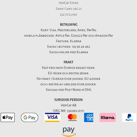
HepCat Store
Sankt Lars väg 21
222 70 Lund
BETALNING
Kort: Visa, Mastercard, Amex, PayPal
mobila plånböcker: Apple Pay, Google Pay och Amazon Pay
Faktura: Klarna
Swish i butiken: 123 36 46 262
Swish online med Klarna
FRAKT
Fast pris inom Sverige endast 69kr.
EU 180kr och resten 380kr.
Fri frakt i Sverige över 3000kr, EU 4000kr
och i resten av världen över 5000kr.
Skickas med Post Nord & DHL
JURIDISK PERSON
HepCat AB
ORG.NR: 556982-6711