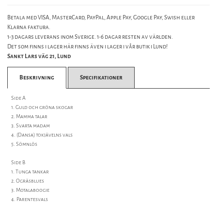
Betala med VISA, MasterCard, PayPal, Apple Pay, Google Pay, Swish eller
Klarna faktura.
1-3 dagars leverans inom Sverige. 1-6 dagar resten av världen.
Det som finns i lager här finns även i lager i vår butik i Lund!
Sankt Lars väg 21, Lund
Beskrivning
Specifikationer
Side A
1. Guld och gröna skogar
2. Mamma talar
3. Svarta madam
4. (Dansa) tokjävelns vals
5. Sömnlös
Side B
1. Tunga tankar
2. Ogräsblues
3. Motalaboogie
4. Parentesvals