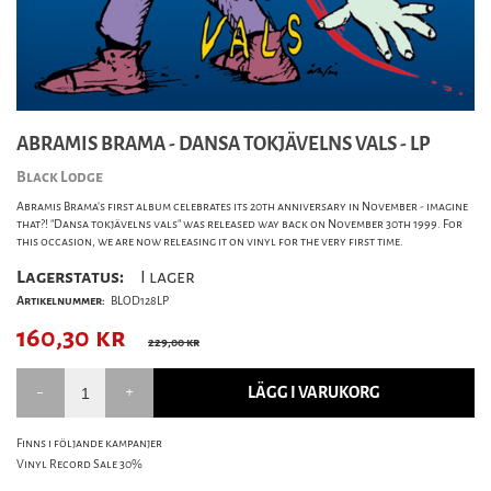
ABRAMIS BRAMA - DANSA TOKJÄVELNS VALS - LP
Black Lodge
Abramis Brama's first album celebrates its 20th anniversary in November - imagine
that?! "Dansa tokjävelns vals" was released way back on November 30th 1999. For
this occasion, we are now releasing it on vinyl for the very first time.
Lagerstatus:
I lager
Artikelnummer:
BLOD128LP
160,30
kr
229,00 kr
LÄGG I VARUKORG
Finns i följande kampanjer
Vinyl Record Sale 30%