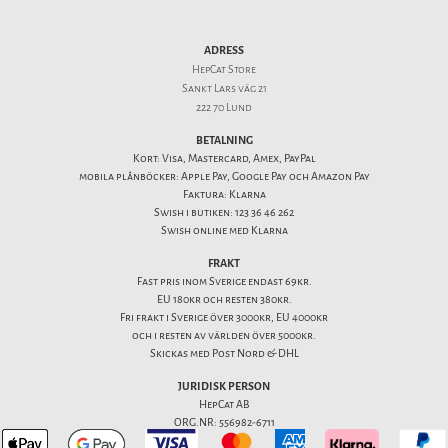
ADRESS
HepCat Store
Sankt Lars väg 21
222 70 Lund
BETALNING
Kort: Visa, Mastercard, Amex, PayPal
mobila plånböcker: Apple Pay, Google Pay och Amazon Pay
Faktura: Klarna
Swish i butiken: 123 36 46 262
Swish online med Klarna
FRAKT
Fast pris inom Sverige endast 69kr.
EU 180kr och resten 380kr.
Fri frakt i Sverige över 3000kr, EU 4000kr
och i resten av världen över 5000kr.
Skickas med Post Nord & DHL
JURIDISK PERSON
HepCat AB
ORG.NR: 556982-6711