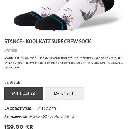
STANCE - KOOL KATZ SURF CREW SOCK
Stance
Stand Out In Comfort. The fan-favourite crew height patterns are designed with
extra comfort in every step, featuring a seamless toe cap, targeted cushioning and
stay-put fit.
US/EU SIZE
M(6-8.5/38-42)
L(9-12/42-46)
Lagerstatus:
I lager
Artikelnummer:
A556A25KOO-100_M(6-8.5/38-42)
159,00
kr