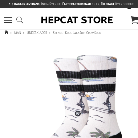
1-3 dagars leverans
, Inom Sverige:
Fast fraktkostnad
69kr,
Fri frakt
över 3000kr
>
MAN
>
UNDERKLÄDER
>
Stance - Kool Katz Surf Crew Sock