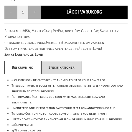
LÄGG I VARUKORG
Betala med VISA, MasterCard, PayPal, Apple Pay, Google Pay, Swish eller
Klarna faktura.
1-3 dagars leverans inom Sverige. 1-6 dagar resten av världen.
Det som finns i lager här finns även i lager i vår butik i Lund!
Sankt Lars väg 21, Lund
Beskrivning
Specifikationer
A classic sock height that hits the mid-point of your lower leg.
These lightweight socks offer a breathable barrier between your foot and
shoe with select cushioning.
Performance Mesh keeps you cool with maximised airflow and
breathability.
Engineered Ankle Protection saves your feet from annoying shoe rub.
Targeted Cushioning for added comfort where you need it most.
Breathe easy with the enhanced airflow of our Channeled Air Cushioning.
62% polyester
25% combed cotton