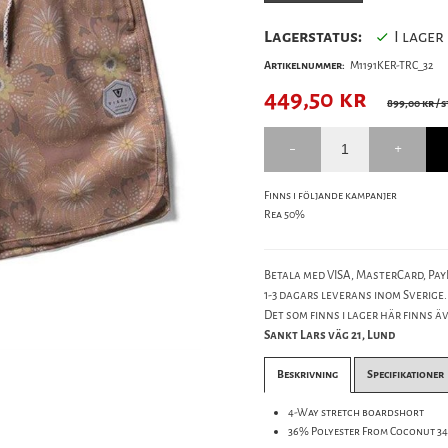
Lagerstatus:
I lager
Artikelnummer:
M1191KER-TRC_32
449,50
kr
899,00 kr
/ s
Finns i följande kampanjer
Rea 50%
Betala med VISA, MasterCard, PayP
1-3 dagars leverans inom Sverige.
Det som finns i lager här finns äve
Sankt Lars väg 21, Lund
Beskrivning
Specifikationer
4-Way stretch boardshort
36% Polyester From Coconut 3