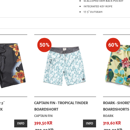
scalloped hem back pocket
integrated key rope
17.5" outseam
50%
60%
.5´
CAPTAIN FIN - TROPICAL TINDER
ROARK - SHORE
CK
BOARDSHORT
BOARDSHORTS -
CAPTAIN FIN
ROARK
399,50 KR
319,60 KR
INFO
INFO