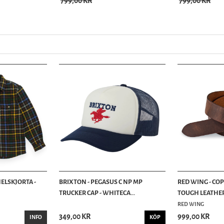
799,00 KR
799,00 KR
ELSKJORTA -
BRIXTON - PEGASUS C NP MP
RED WING - CO
TRUCKER CAP - WHITECA...
TOUGH LEATHER 
RED WING
349,00 KR
999,00 KR
INFO
KÖP