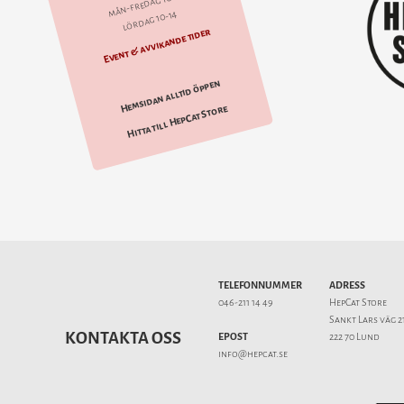
mån-fredag 10-18
lördag 10-14
Event & avvikande tider
Hemsidan alltid öppen
Hitta till HepCat Store
TELEFONNUMMER
ADRESS
046-211 14 49
HepCat Store
Sankt Lars väg 2
KONTAKTA OSS
EPOST
222 70 Lund
info@hepcat.se