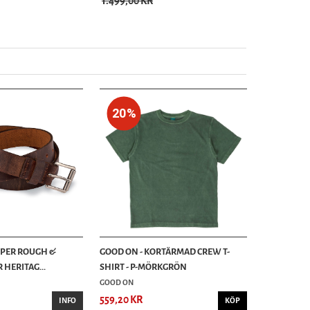
1.499,00 KR
20%
PPER ROUGH &
GOOD ON - KORTÄRMAD CREW T-
HERITAG...
SHIRT - P-MÖRKGRÖN
GOOD ON
559,20 KR
INFO
KÖP