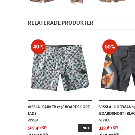
RELATERADE PRODUKTER
40%
60%
VISSLA - PARKER 17.5´ BOARDSHORT -
VISSLA - HOFFMAN 17
JADE
BOARDSHORT - BLA
VISSLA
VISSLA
509,40 KR
339,60 KR
INFO