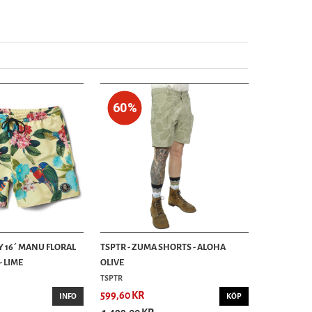
60%
Y 16´ MANU FLORAL
TSPTR - ZUMA SHORTS - ALOHA
 LIME
OLIVE
TSPTR
599,60 KR
INFO
KÖP