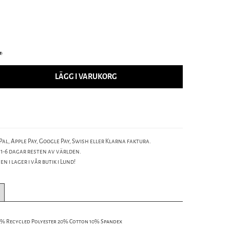
t.
LÄGG I VARUKORG
al, Apple Pay, Google Pay, Swish eller Klarna faktura.
 1-6 dagar resten av världen.
n i lager i vår butik i Lund!
4% Recycled Polyester 20% Cotton 10% Spandex