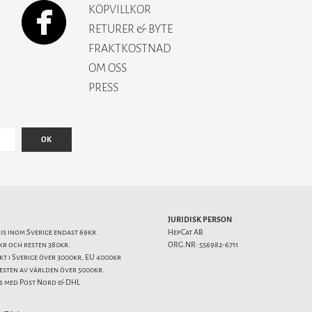
KÖPVILLKOR
RETURER & BYTE
FRAKTKOSTNAD
OM OSS
PRESS
OK
JURIDISK PERSON
ris inom Sverige endast 69kr.
HepCat AB
kr och resten 380kr.
ORG.NR: 556982-6711
akt i Sverige över 3000kr, EU 4000kr
resten av världen över 5000kr.
s med Post Nord & DHL