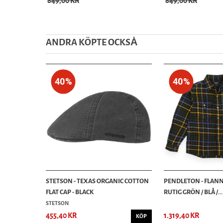
849,00 KR
849,00 KR
ANDRA KÖPTE OCKSȦ
40%
40%
STETSON - TEXAS ORGANIC COTTON
PENDLETON - FLANN
FLAT CAP - BLACK
RUTIG GRÖN / BLÅ /...
STETSON
455,40 KR
1.319,40 KR
KÖP