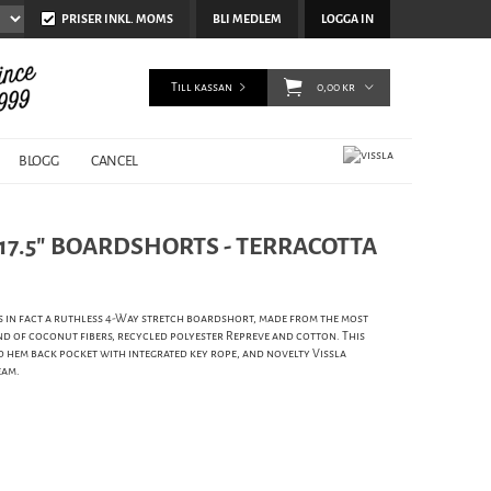
PRISER INKL. MOMS
BLI MEDLEM
LOGGA IN
Till kassan
0,00 kr
BLOGG
CANCEL
I 17.5" BOARDSHORTS - TERRACOTTA
is in fact a ruthless 4-Way stretch boardshort, made from the most
d of coconut fibers, recycled polyester Repreve and cotton. This
d hem back pocket with integrated key rope, and novelty Vissla
eam.