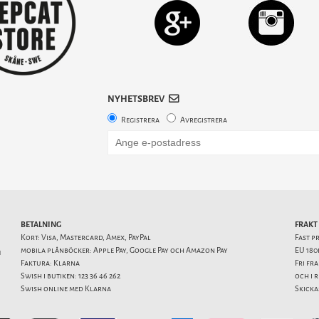
NYHETSBREV
Registrera
Avregistrera
BETALNING
FRAKT
Kort: Visa, Mastercard, Amex, PayPal
Fast p
mobila plånböcker: Apple Pay, Google Pay och Amazon Pay
EU 180
1
Faktura: Klarna
Fri fr
Swish i butiken: 123 36 46 262
och i 
Swish online med Klarna
Skicka