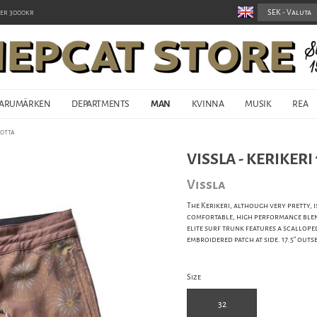
er 3000kr
ARUMÄRKEN
DEPARTMENTS
MAN
KVINNA
MUSIK
REA
cotta
VISSLA - KERIKER
Vissla
The Kerikeri, although very pretty, 
comfortable, high performance blen
elite surf trunk features a scallope
embroidered patch at side. 17.5" outs
Size
32