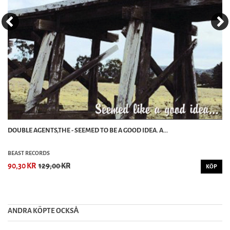
DOUBLE AGENTS,THE - SEEMED TO BE A GOOD IDEA. A...
BEAST RECORDS
90,30 KR
129,00 KR
KÖP
ANDRA KÖPTE OCKSȦ