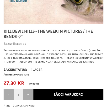
KILL DEVIL HILLS - THE WEEK IN PICTURES / THE
BENDS -7''
Beast Records
The multi-award-winning group has released 3 albums, Heathen Songs (2005), The
Drought (2007) and Man, You Should Explode (2009), all through Torn and Frayed
/Shock in Australia/NZ, Bang! Records in Europe. The band is currently at work on
their fourth album but this brand new 7'' si already available on Beast Rds!
Lagerstatus:
I lager
Artikelnummer:
12115
27,30
kr
39,00 kr
LÄGG I VARUKORG
Finns i följande kampanjer