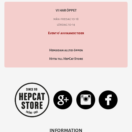
VI HAR ÖPPET
mån-fredag 10-18
lördag 10-14
Event & avvikande tider
Hemsidan alltid öppen
Hitta till HepCat Store
INFORMATION