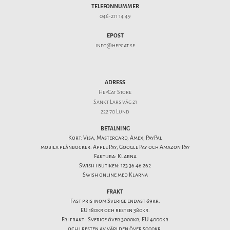
TELEFONNUMMER
046-211 14 49
EPOST
info@hepcat.se
ADRESS
HepCat Store
Sankt Lars väg 21
222 70 Lund
BETALNING
Kort: Visa, Mastercard, Amex, PayPal
mobila plånböcker: Apple Pay, Google Pay och Amazon Pay
Faktura: Klarna
Swish i butiken: 123 36 46 262
Swish online med Klarna
FRAKT
Fast pris inom Sverige endast 69kr.
EU 180kr och resten 380kr.
Fri frakt i Sverige över 3000kr, EU 4000kr
och i resten av världen över 5000kr.