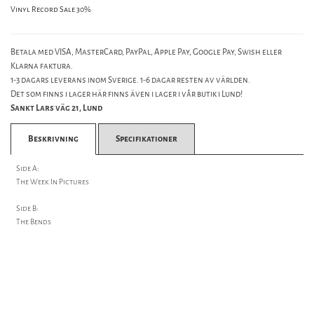
Vinyl Record Sale 30%
Betala med VISA, MasterCard, PayPal, Apple Pay, Google Pay, Swish eller
Klarna faktura.
1-3 dagars leverans inom Sverige. 1-6 dagar resten av världen.
Det som finns i lager här finns även i lager i vår butik i Lund!
Sankt Lars väg 21, Lund
Beskrivning
Specifikationer
Side A:
The Week In Pictures
Side B:
The Bends