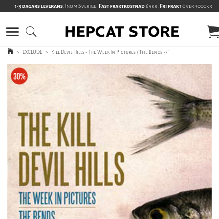
1-3 dagars leverans
, Inom Sverige:
Fast fraktkostnad
69kr,
Fri frakt
över 3000kr
>
EXCLUDE
>
Kill Devil Hills - The Week In Pictures / The Bends -7''