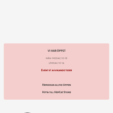
VI HAR ÖPPET
mån-fredag 10-18
lördag 10-14
Event & avvikande tider
Hemsidan alltid öppen
Hitta till HepCat Store