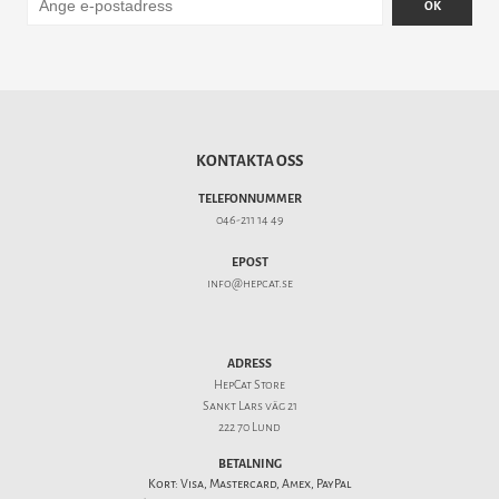
OK
KONTAKTA OSS
TELEFONNUMMER
046-211 14 49
EPOST
info@hepcat.se
ADRESS
HepCat Store
Sankt Lars väg 21
222 70 Lund
BETALNING
Kort: Visa, Mastercard, Amex, PayPal