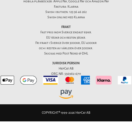
mobila plånböcker: Apple Pay, Google Pay och Amazon Pay
Faktura: Klarna
Swish i butiken: 123 36 46 262
Swish online med Klarna
FRAKT
Fast pris inom Sverige endast 69kr.
EU 180kr och resten 380kr.
Fri frakt i Sverige över 3000kr, EU 4000kr
och i resten av världen över 5000kr.
Skickas med Post Nord & DHL
JURIDISK PERSON
HepCat AB
ORG.NR: 556982-6711
COPYRIGHT® 1999-2026 HepCat AB