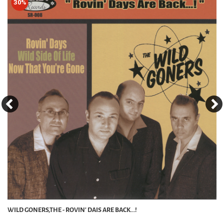
30%
WILD GONERS,THE - ROVIN' DAIS ARE BACK...!