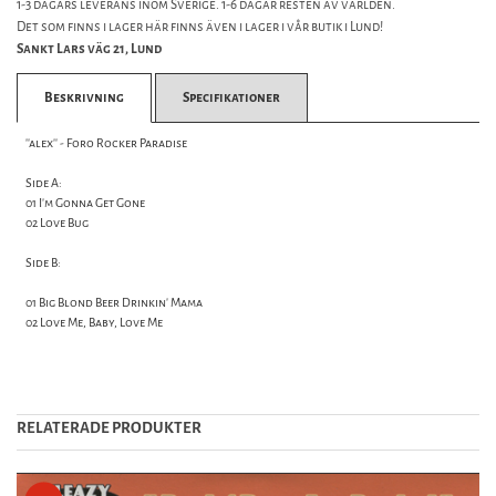
1-3 dagars leverans inom Sverige. 1-6 dagar resten av världen.
Det som finns i lager här finns även i lager i vår butik i Lund!
Sankt Lars väg 21, Lund
Beskrivning
Specifikationer
''alex'' - Foro Rocker Paradise
Side A:
01 I'm Gonna Get Gone
02 Love Bug
Side B:
01 Big Blond Beer Drinkin' Mama
02 Love Me, Baby, Love Me
RELATERADE PRODUKTER