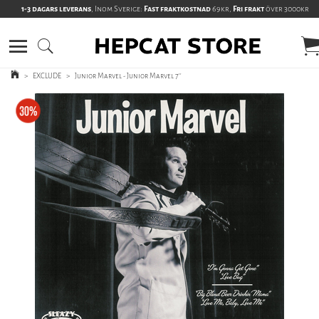
1-3 dagars leverans
, Inom Sverige:
Fast fraktkostnad
69kr,
Fri frakt
över 3000kr
>
EXCLUDE
>
Junior Marvel - Junior Marvel 7''