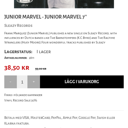
JUNIOR MARVEL - JUNIOR MARVEL 7''
Sleazy Records
Frank Marquez (Junior Marvel) publishes a new single on Sleazy Record, with
influences by Dutch bands like The Barnstompers (K.C.Byrd) and The Ragtime
Wranglers (Huey Moore).Four wonderful tracks published by Sleazy
Lagerstatus:
I lager
Artikelnummer:
2811
38,50
kr
55,00 kr
LÄGG I VARUKORG
Finns i följande kampanjer
Vinyl Record Sale 30%
Betala med VISA, MasterCard, PayPal, Apple Pay, Google Pay, Swish eller
Klarna faktura.