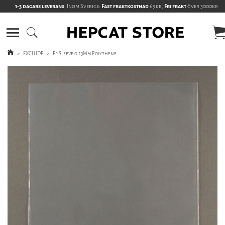
1-3 dagars leverans
, Inom Sverige:
Fast fraktkostnad
69kr,
Fri frakt
över 3000kr
>
EXCLUDE
>
Ep Sleeve 0.13Mm Polythene