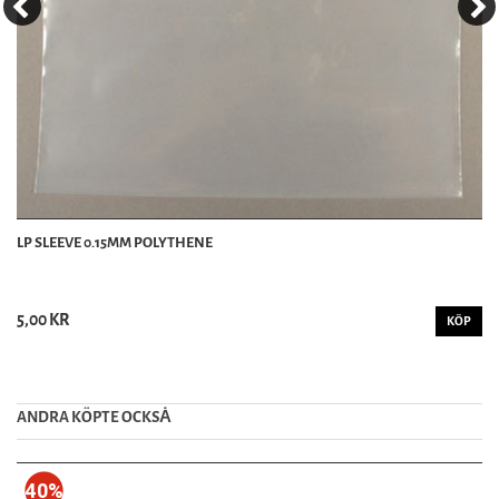
LP SLEEVE 0.15MM POLYTHENE
5,00 KR
KÖP
ANDRA KÖPTE OCKSȦ
40%