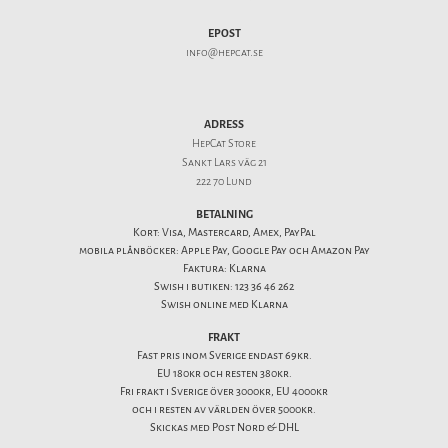
EPOST
info@hepcat.se
ADRESS
HepCat Store
Sankt Lars väg 21
222 70 Lund
BETALNING
Kort: Visa, Mastercard, Amex, PayPal
mobila plånböcker: Apple Pay, Google Pay och Amazon Pay
Faktura: Klarna
Swish i butiken: 123 36 46 262
Swish online med Klarna
FRAKT
Fast pris inom Sverige endast 69kr.
EU 180kr och resten 380kr.
Fri frakt i Sverige över 3000kr, EU 4000kr
och i resten av världen över 5000kr.
Skickas med Post Nord & DHL