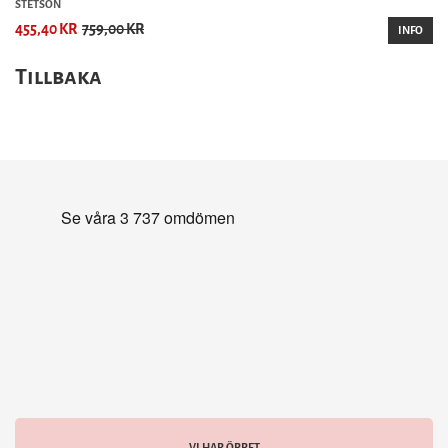
STETSON
455,40 KR
759,00 KR
INFO
Tillbaka
VI HAR ÖPPET