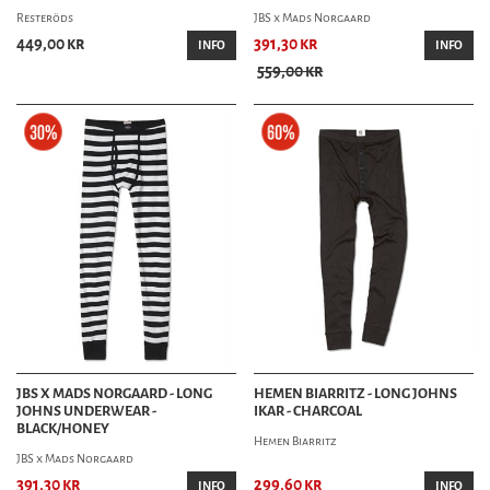
Resteröds
JBS x Mads Norgaard
449,00 kr
391,30 kr
INFO
INFO
559,00 kr
JBS X MADS NORGAARD - LONG
HEMEN BIARRITZ - LONG JOHNS
JOHNS UNDERWEAR -
IKAR - CHARCOAL
BLACK/HONEY
Hemen Biarritz
JBS x Mads Norgaard
391,30 kr
299,60 kr
INFO
INFO