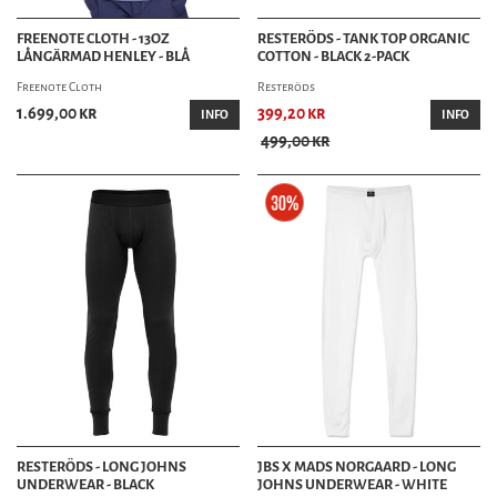
FREENOTE CLOTH - 13OZ
RESTERÖDS - TANK TOP ORGANIC
LÅNGÄRMAD HENLEY - BLÅ
COTTON - BLACK 2-PACK
Freenote Cloth
Resteröds
1.699,00 kr
399,20 kr
INFO
INFO
499,00 kr
RESTERÖDS - LONG JOHNS
JBS X MADS NORGAARD - LONG
UNDERWEAR - BLACK
JOHNS UNDERWEAR - WHITE