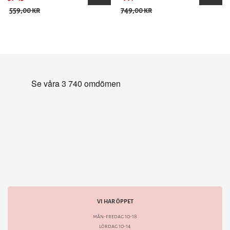
559,00 kr
749,00 kr
VI HAR ÖPPET
mån-fredag 10-18
lördag 10-14