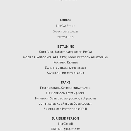
ADRESS
HepCat Store
Sankt Lars väg 21
222 70 Lund
BETALNING
Kort: Visa, Mastercard, Amex, PayPal
mobila plånböcker: Apple Pay, Google Pay och Amazon Pay
Faktura: Klarna
Swish i butiken: 123 36 46 262
Swish online med Klarna
FRAKT
Fast pris inom Sverige endast 69kr.
EU 180kr och resten 380kr.
Fri frakt i Sverige över 3000kr, EU 4000kr
och i resten av världen över 5000kr.
Skickas med Post Nord & DHL
JURIDISK PERSON
HepCat AB
ORG.NR: 556982-6711