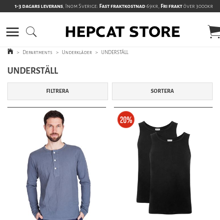
1-3 dagars leverans
, Inom Sverige:
Fast fraktkostnad
69kr,
Fri frakt
över 3000kr
>
Departments
>
Underkläder
>
UNDERSTÄLL
UNDERSTÄLL
FILTRERA
SORTERA