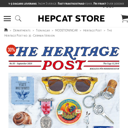
1-3 dagars leverans
, Inom Sverige:
Fast fraktkostnad
69kr,
Fri frakt
över 3000kr
>
Departments
>
Tidningar
>
MODETIDNINGAR
>
Heritage Post
>
The
Heritage Post no: 35 - German Version