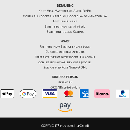
BETALNING
Kort: Visa, Mastercard, Amex, PayPal
mobila plånböcker: Apple Pay, Google Pay och Amazon Pay
Faktura: Klarna
Swish i butiken: 123 36 46 262
Swish online med Klarna
FRAKT
Fast pris inom Sverige endast 69kr.
EU 180kr och resten 380kr.
Fri frakt i Sverige över 3000kr, EU 4000kr
och i resten av världen över 5000kr.
Skickas med Post Nord & DHL
JURIDISK PERSON
HepCat AB
ORG.NR: 556982-6711
COPYRIGHT® 1999-2026 HepCat AB