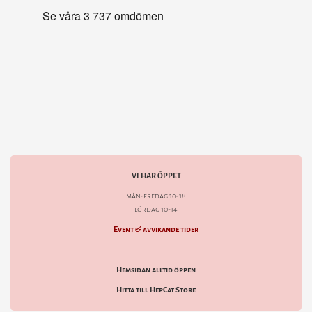
VI HAR ÖPPET
mån-fredag 10-18
lördag 10-14
Event & avvikande tider
Hemsidan alltid öppen
Hitta till HepCat Store