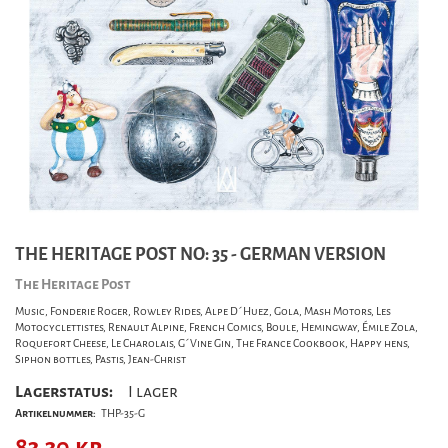
THE HERITAGE POST NO: 35 - GERMAN VERSION
The Heritage Post
Music, Fonderie Roger, Rowley Rides, Alpe D´Huez, Gola, Mash Motors, Les
Motocyclettistes, Renault Alpine, French Comics, Boule, Hemingway, Émile Zola,
Roquefort Cheese, Le Charolais, G´Vine Gin, The France Cookbook, Happy hens,
Siphon bottles, Pastis, Jean-Christ
Lagerstatus:
I lager
Artikelnummer:
THP-35-G
83,30
kr