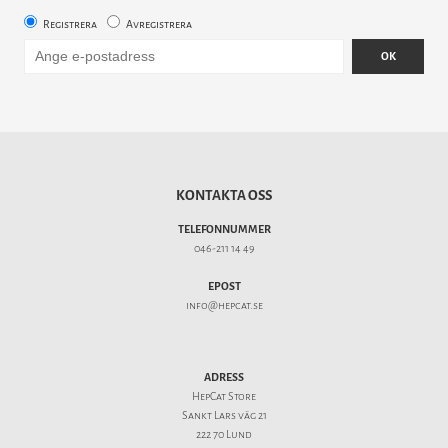
Registrera
Avregistrera
OK
KONTAKTA OSS
TELEFONNUMMER
046-211 14 49
EPOST
info@hepcat.se
ADRESS
HepCat Store
Sankt Lars väg 21
222 70 Lund