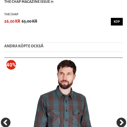
THE CHAP MAGAZINE ISSUE 71
THE CHAP
26,00 KR
65,00 KR
KÖP
ANDRA KÖPTE OCKSȦ
40%