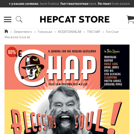
1-3 dagars leverans
, Inom Sverige:
Fast fraktkostnad
69kr,
Fri frakt
över 3000kr
>
Departments
>
Tidningar
>
MODETIDNINGAR
>
THE CHAP
>
The Chap
Magazine Issue 68