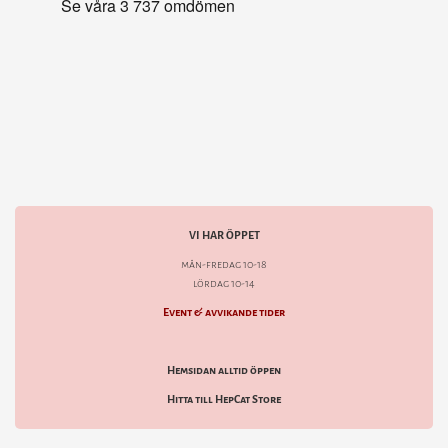
VI HAR ÖPPET
mån-fredag 10-18
lördag 10-14
Event & avvikande tider
Hemsidan alltid öppen
Hitta till HepCat Store