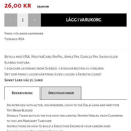
26,00
kr
65,00 kr
LÄGG I VARUKORG
Finns i följande kampanjer
Tidnings-REA
Betala med VISA, MasterCard, PayPal, Apple Pay, Google Pay, Swish eller
Klarna faktura.
1-3 dagars leverans inom Sverige. 1-6 dagar resten av världen.
Det som finns i lager här finns även i lager i vår butik i Lund!
Sankt Lars väg 21, Lund
Beskrivning
Specifikationer
An interview with actor, mountaineer, chum to the Dalai Lama and part-time
Yeti Brian Blessed
Donald Twain notices the five most influential Femmes Fatales, from Cleopatra
to the late Margaret Thatcher
Instructions on how to build a Seduction Engine in your garden shed