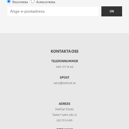
Registrera
Avregistrera
OK
KONTAKTA OSS
TELEFONNUMMER
046-211 14 49
EPOST
info@hepcat.se
ADRESS
HepCat Store
Sankt Lars väg 21
222 70 Lund