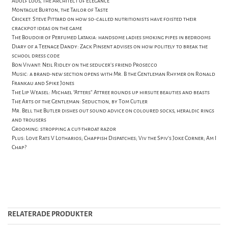
Adolf Loos, the Architect of Elegance
Montague Burton, the Tailor of Taste
Cricket: Steve Pittard on how so-called nutritionists have foisted their
crackpot ideas on the game
The Boudoir of Perfumed Latakia: handsome ladies smoking pipes in bedrooms
Diary of a Teenage Dandy: Zack Pinsent advises on how politely to break the
school dress code
Bon Vivant: Neil Ridley on the seducer’s friend Prosecco
Music: a brand-new section opens with Mr. B the Gentleman Rhymer on Ronald
Frankau and Spike Jones
The Lip Weasel: Michael “Atters” Attree rounds up hirsute beauties and beasts
The Arts of the Gentleman: Seduction, by Tom Cutler
Mr. Bell the Butler dishes out sound advice on coloured socks, heraldic rings
and trousers
Grooming: stropping a cut-throat razor
Plus: Love Rats V Lotharios; Chappish Dispatches; Viv the Spiv’s Joke Corner; Am I
Chap?
RELATERADE PRODUKTER