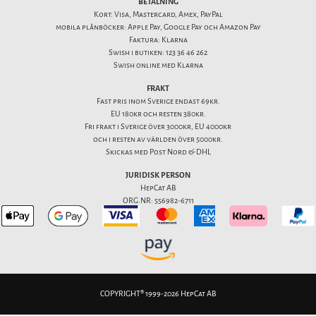
BETALNING
Kort: Visa, Mastercard, Amex, PayPal
mobila plånböcker: Apple Pay, Google Pay och Amazon Pay
Faktura: Klarna
Swish i butiken: 123 36 46 262
Swish online med Klarna
FRAKT
Fast pris inom Sverige endast 69kr.
EU 180kr och resten 380kr.
Fri frakt i Sverige över 3000kr, EU 4000kr
och i resten av världen över 5000kr.
Skickas med Post Nord & DHL
JURIDISK PERSON
HepCat AB
ORG.NR: 556982-6711
COPYRIGHT® 1999-2026 HepCat AB