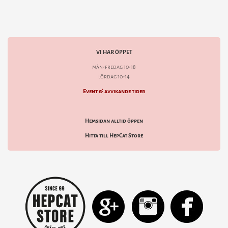
VI HAR ÖPPET
mån-fredag 10-18
lördag 10-14
Event & avvikande tider
Hemsidan alltid öppen
Hitta till HepCat Store