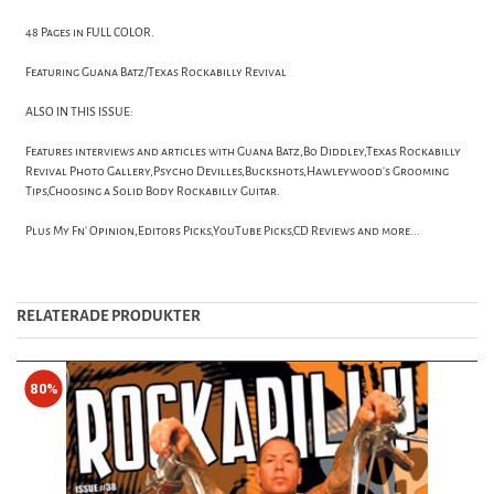
48 Pages in FULL COLOR.
Featuring Guana Batz/Texas Rockabilly Revival
ALSO IN THIS ISSUE:
Features interviews and articles with Guana Batz,Bo Diddley,Texas Rockabilly
Revival Photo Gallery,Psycho Devilles,Buckshots,Hawleywood's Grooming
Tips,Choosing a Solid Body Rockabilly Guitar.
Plus My Fn' Opinion,Editors Picks,YouTube Picks,CD Reviews and more...
RELATERADE PRODUKTER
80%