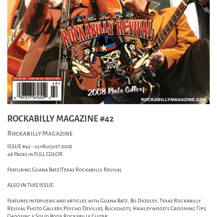
ROCKABILLY MAGAZINE #42
Rockabilly Magazine
ISSUE #42 - ulyAugust 2008
48 Pages in FULL COLOR.
Featuring Guana Batz/Texas Rockabilly Revival
ALSO IN THIS ISSUE:
Features interviews and articles with Guana Batz, Bo Diddley, Texas Rockabilly
Revival Photo Gallery,Psycho Devilles, Buckshots, Hawleywood's Grooming Tips,
Choosing a Solid Body Rockabilly Guitar.