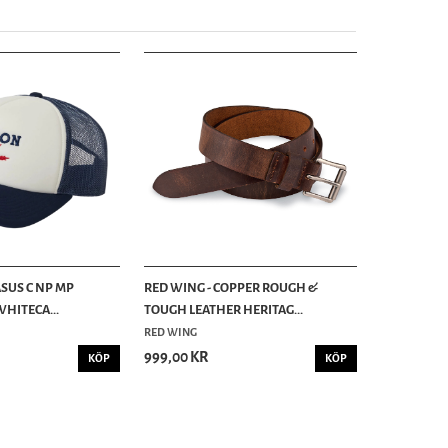
ASUS C NP MP
RED WING - COPPER ROUGH &
WHITECA...
TOUGH LEATHER HERITAG...
RED WING
999,00 KR
KÖP
KÖP