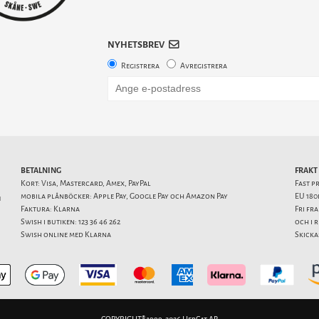
NYHETSBREV
Registrera
Avregistrera
BETALNING
FRAKT
Kort: Visa, Mastercard, Amex, PayPal
Fast p
mobila plånböcker: Apple Pay, Google Pay och Amazon Pay
EU 180
1
Faktura: Klarna
Fri fr
Swish i butiken: 123 36 46 262
och i 
Swish online med Klarna
Skicka