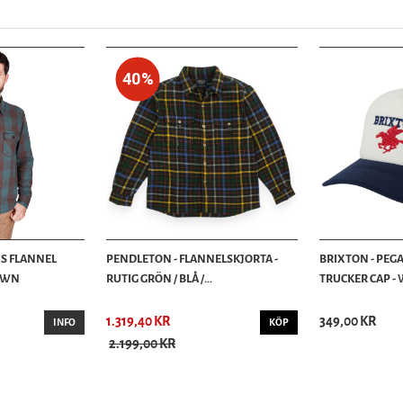
40%
IS FLANNEL
PENDLETON - FLANNELSKJORTA -
BRIXTON - PEG
ROWN
RUTIG GRÖN / BLÅ /...
TRUCKER CAP - 
1.319,40 KR
349,00 KR
INFO
KÖP
2.199,00 KR