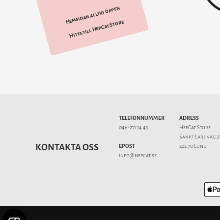
Hemsidan alltid öppen
Hitta till HepCat Store
TELEFONNUMMER
ADRESS
046-211 14 49
HepCat Store
Sankt Lars väg 2
KONTAKTA OSS
EPOST
222 70 Lund
info@hepcat.se