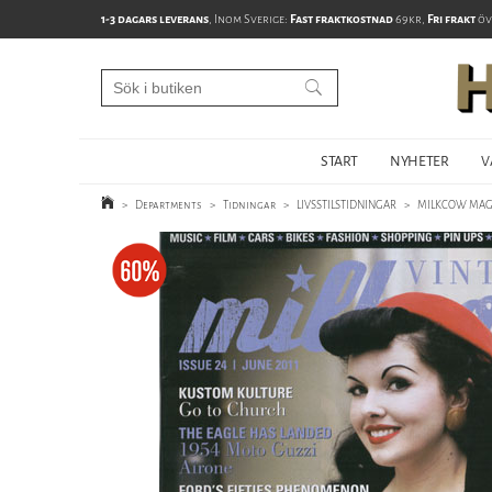
1-3 dagars leverans
, Inom Sverige:
Fast fraktkostnad
69kr,
Fri frakt
öv
START
NYHETER
V
>
Departments
>
Tidningar
>
LIVSSTILSTIDNINGAR
>
MILKCOW MAG