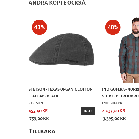
ANDRA KÖPTE OCKSȦ
40%
40%
STETSON - TEXAS ORGANIC COTTON
INDIGOFERA - NORR
FLAT CAP - BLACK
SHIRT - PETROL/B
STETSON
INDIGOFERA
455,40 KR
2.037,00 KR
INFO
759,00 KR
3.395,00 KR
Tillbaka