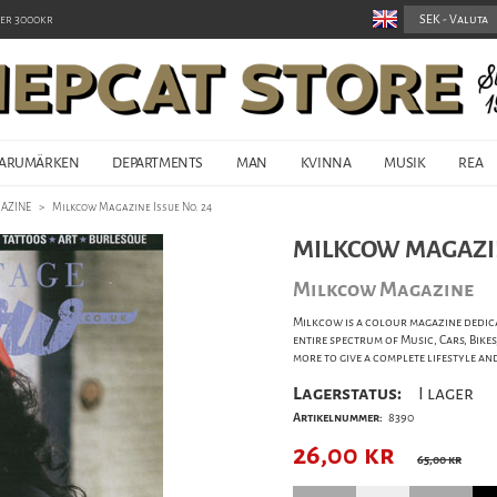
er 3000kr
ARUMÄRKEN
DEPARTMENTS
MAN
KVINNA
MUSIK
REA
AZINE
>
Milkcow Magazine Issue No. 24
MILKCOW MAGAZIN
Milkcow Magazine
Milkcow is a colour magazine dedicat
entire spectrum of Music, Cars, Bike
more to give a complete lifestyle an
Lagerstatus:
I lager
Artikelnummer:
8390
26,00
kr
65,00 kr