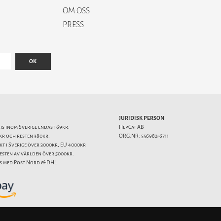
OM OSS
PRESS
OK
JURIDISK PERSON
ris inom Sverige endast 69kr.
HepCat AB
kr och resten 380kr.
ORG.NR: 556982-6711
akt i Sverige över 3000kr, EU 4000kr
resten av världen över 5000kr.
s med Post Nord & DHL