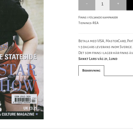
Finns i följande kampanjer
Tidnings-REA
Betala med VISA, MasterCard, PayP
1-3 dagars leverans inom Sverige.
Det som finns i lager här finns äve
Sankt Lars väg 21, Lund
Beskrivning