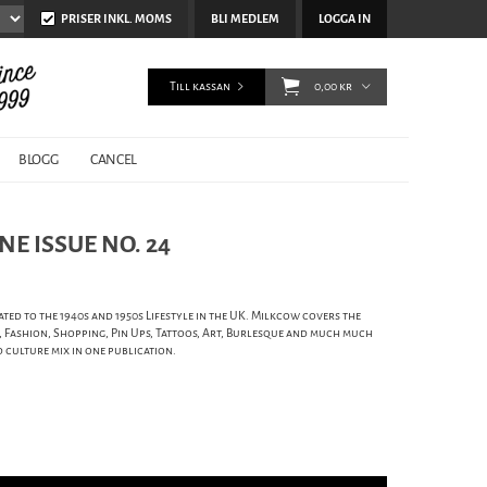
PRISER INKL. MOMS
BLI MEDLEM
LOGGA IN
Till kassan
0,00 kr
BLOGG
CANCEL
E ISSUE NO. 24
ed to the 1940s and 1950s Lifestyle in the UK. Milkcow covers the
s, Fashion, Shopping, Pin Ups, Tattoos, Art, Burlesque and much much
d culture mix in one publication.