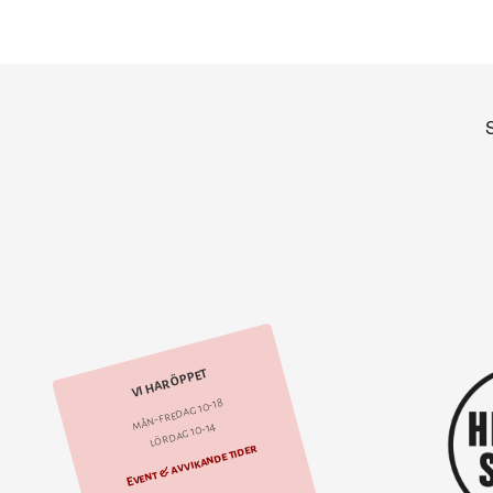
VI HAR ÖPPET
mån-fredag 10-18
lördag 10-14
Event & avvikande tider