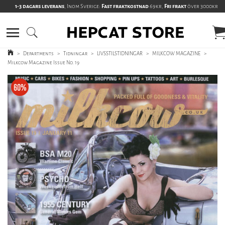
1-3 dagars leverans
, Inom Sverige:
Fast fraktkostnad
69kr,
Fri frakt
över 3000kr
>
Departments
>
Tidningar
>
LIVSSTILSTIDNINGAR
>
MILKCOW MAGAZINE
>
Milkcow Magazine Issue No. 19