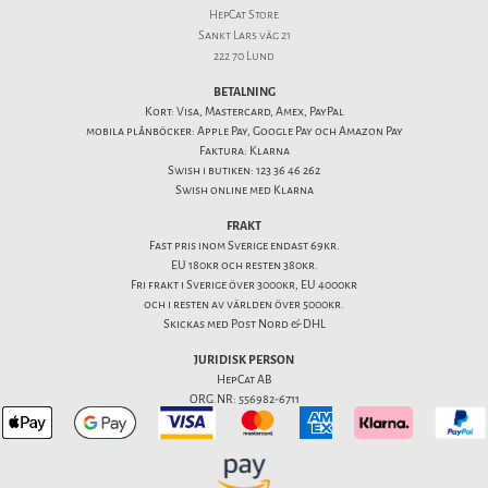
HepCat Store
Sankt Lars väg 21
222 70 Lund
BETALNING
Kort: Visa, Mastercard, Amex, PayPal
mobila plånböcker: Apple Pay, Google Pay och Amazon Pay
Faktura: Klarna
Swish i butiken: 123 36 46 262
Swish online med Klarna
FRAKT
Fast pris inom Sverige endast 69kr.
EU 180kr och resten 380kr.
Fri frakt i Sverige över 3000kr, EU 4000kr
och i resten av världen över 5000kr.
Skickas med Post Nord & DHL
JURIDISK PERSON
HepCat AB
ORG.NR: 556982-6711