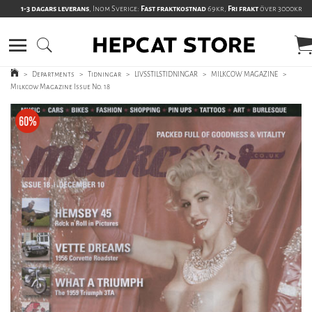
1-3 dagars leverans
, Inom Sverige:
Fast fraktkostnad
69kr,
Fri frakt
över 3000kr
>
Departments
>
Tidningar
>
LIVSSTILSTIDNINGAR
>
MILKCOW MAGAZINE
>
Milkcow Magazine Issue No. 18