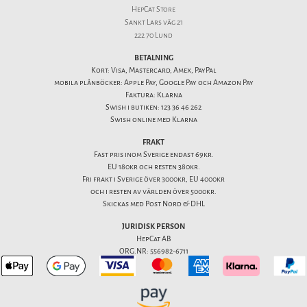
HepCat Store
Sankt Lars väg 21
222 70 Lund
BETALNING
Kort: Visa, Mastercard, Amex, PayPal
mobila plånböcker: Apple Pay, Google Pay och Amazon Pay
Faktura: Klarna
Swish i butiken: 123 36 46 262
Swish online med Klarna
FRAKT
Fast pris inom Sverige endast 69kr.
EU 180kr och resten 380kr.
Fri frakt i Sverige över 3000kr, EU 4000kr
och i resten av världen över 5000kr.
Skickas med Post Nord & DHL
JURIDISK PERSON
HepCat AB
ORG.NR: 556982-6711