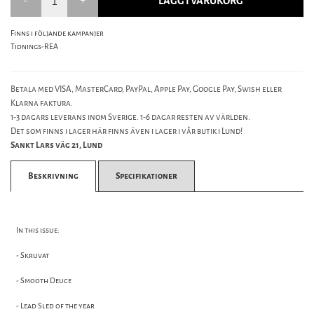
LÄGG I VARUKORG
Finns i följande kampanjer
Tidnings-REA
Betala med VISA, MasterCard, PayPal, Apple Pay, Google Pay, Swish eller
Klarna faktura.
1-3 dagars leverans inom Sverige. 1-6 dagar resten av världen.
Det som finns i lager här finns även i lager i vår butik i Lund!
Sankt Lars väg 21, Lund
Beskrivning
Specifikationer
In this issue:
- Skruvat
- Smooth Deuce
- Lead Sled of the year