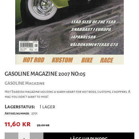
GASOLINE MAGAZINE 2007 NO:05
GASOLINE Magazine
Hot Swedish magazine holding a warm heart for hot rods, customs, choppers. A
mag you don’t want to miss!
Lagerstatus:
I lager
Artikelnummer:
2701
11,60
kr
59,00 kr