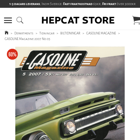
1-3 dagars leverans
, Inom Sverige:
Fast fraktkostnad
69kr,
Fri frakt
över 3000kr
>
Departments
>
Tidningar
>
BILTIDNINGAR
>
GASOLINE MAGAZINE
>
GASOLINE Magazine 2007 No:05