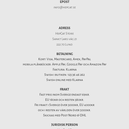
EPOST
info@hepcat.se
ADRESS
HepCat Store
Sankt Lars väg 21
222 70 Lund
BETALNING
Kort: Visa, Mastercard, Amex, PayPal
mobila plånböcker: Apple Pay, Google Pay och Amazon Pay
Faktura: Klarna
Swish i butiken: 123 36 46 262
Swish online med Klarna
FRAKT
Fast pris inom Sverige endast 69kr.
EU 180kr och resten 380kr.
Fri frakt i Sverige över 3000kr, EU 4000kr
och i resten av världen över 5000kr.
Skickas med Post Nord & DHL
JURIDISK PERSON