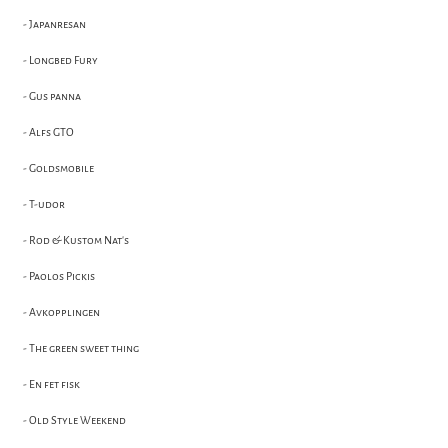
- Japanresan
- Longbed Fury
- Gus panna
- Alfs GTO
- Goldsmobile
- T-udor
- Rod & Kustom Nat's
- Paolos Pickis
- Avkopplingen
- The green sweet thing
- En fet fisk
- Old Style Weekend