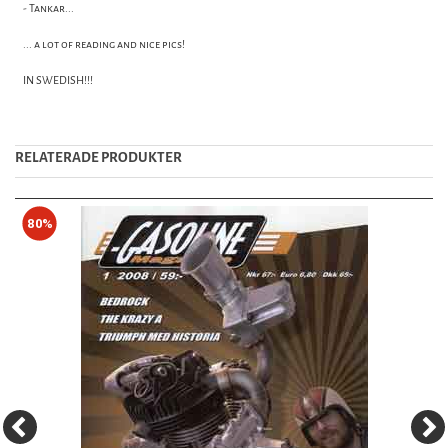
- Tankar...
... a lot of reading and nice pics!
IN SWEDISH!!!
RELATERADE PRODUKTER
80%