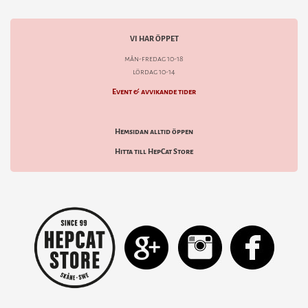
VI HAR ÖPPET
mån-fredag 10-18
lördag 10-14
Event & avvikande tider
Hemsidan alltid öppen
Hitta till HepCat Store