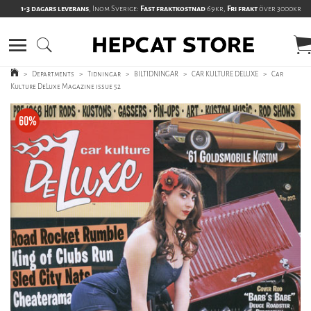
1-3 dagars leverans
, Inom Sverige:
Fast fraktkostnad
69kr,
Fri frakt
över 3000kr
>
Departments
>
Tidningar
>
BILTIDNINGAR
>
CAR KULTURE DELUXE
>
Car
Kulture DeLuxe Magazine issue 52