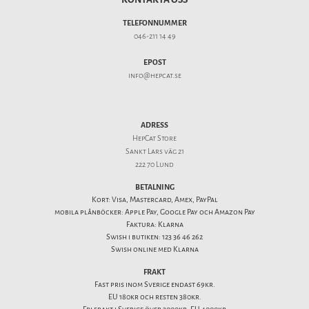
TELEFONNUMMER
046-211 14 49
EPOST
info@hepcat.se
ADRESS
HepCat Store
Sankt Lars väg 21
222 70 Lund
BETALNING
Kort: Visa, Mastercard, Amex, PayPal
mobila plånböcker: Apple Pay, Google Pay och Amazon Pay
Faktura: Klarna
Swish i butiken: 123 36 46 262
Swish online med Klarna
FRAKT
Fast pris inom Sverige endast 69kr.
EU 180kr och resten 380kr.