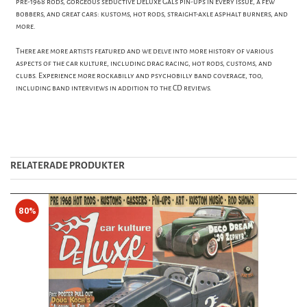
pre-1968 rods, gorgeous seductive DeLuxe Gals pin-ups in every issue, a few
bobbers, and great cars: kustoms, hot rods, straight-axle asphalt burners, and
more.
There are more artists featured and we delve into more history of various
aspects of the car kulture, including drag racing, hot rods, customs, and
clubs. Experience more rockabilly and psychobilly band coverage, too,
including band interviews in addition to the CD reviews.
RELATERADE PRODUKTER
80%