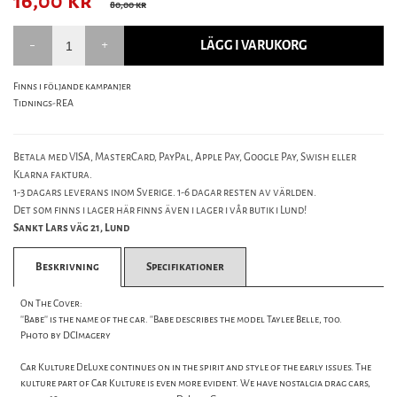
16,00
kr
80,00 kr
LÄGG I VARUKORG
Finns i följande kampanjer
Tidnings-REA
Betala med VISA, MasterCard, PayPal, Apple Pay, Google Pay, Swish eller
Klarna faktura.
1-3 dagars leverans inom Sverige. 1-6 dagar resten av världen.
Det som finns i lager här finns även i lager i vår butik i Lund!
Sankt Lars väg 21, Lund
Beskrivning
Specifikationer
On The Cover:
''Babe'' is the name of the car. ''Babe describes the model Taylee Belle, too.
Photo by DCImagery
Car Kulture DeLuxe continues on in the spirit and style of the early issues. The
kulture part of Car Kulture is even more evident. We have nostalgia drag cars,