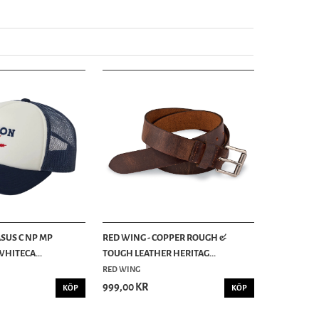
ASUS C NP MP
RED WING - COPPER ROUGH &
WHITECA...
TOUGH LEATHER HERITAG...
RED WING
999,00 KR
KÖP
KÖP