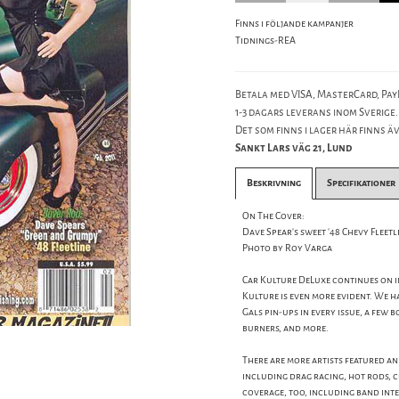
Finns i följande kampanjer
Tidnings-REA
Betala med VISA, MasterCard, PayP
1-3 dagars leverans inom Sverige.
Det som finns i lager här finns äve
Sankt Lars väg 21, Lund
Beskrivning
Specifikationer
On The Cover:
Dave Spear's sweet '48 Chevy Fleet
Photo by Roy Varga
Car Kulture DeLuxe continues on in 
Kulture is even more evident. We h
Gals pin-ups in every issue, a few 
burners, and more.
There are more artists featured an
including drag racing, hot rods, 
coverage, too, including band inte