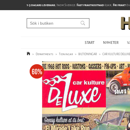
1-3 dagars leverans
, Inom Sverige:
Fast fraktkostnad
69kr,
Fri frakt
öv
START
NYHETER
V
>
Departments
>
Tidningar
>
BILTIDNINGAR
>
CAR KULTURE DELUX