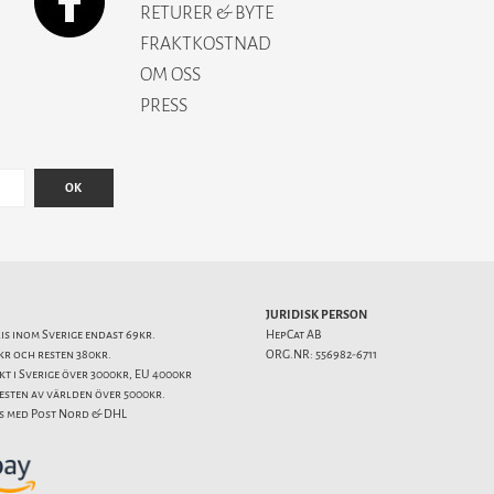
RETURER & BYTE
FRAKTKOSTNAD
OM OSS
PRESS
OK
JURIDISK PERSON
ris inom Sverige endast 69kr.
HepCat AB
kr och resten 380kr.
ORG.NR: 556982-6711
akt i Sverige över 3000kr, EU 4000kr
resten av världen över 5000kr.
s med Post Nord & DHL