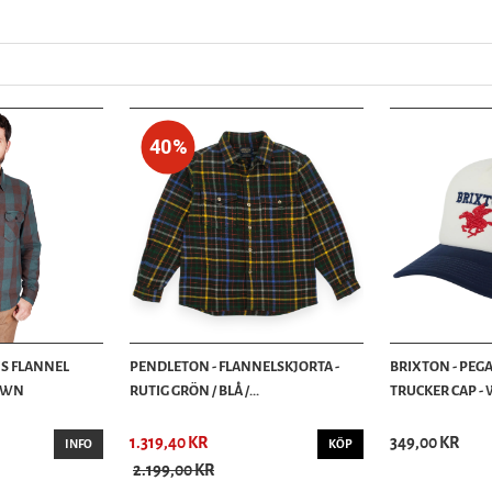
40%
IS FLANNEL
PENDLETON - FLANNELSKJORTA -
BRIXTON - PEG
ROWN
RUTIG GRÖN / BLÅ /...
TRUCKER CAP - 
1.319,40 KR
349,00 KR
INFO
KÖP
2.199,00 KR