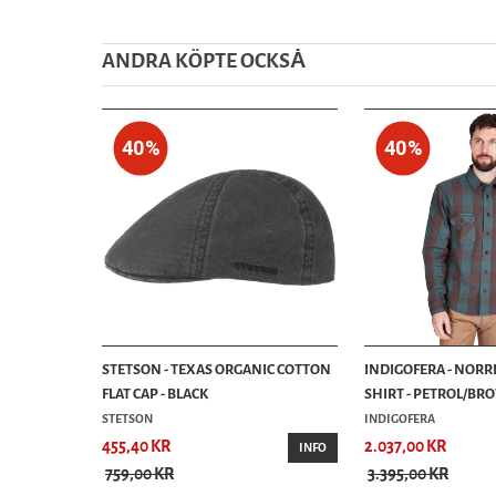
ANDRA KÖPTE OCKSȦ
40%
40%
STETSON - TEXAS ORGANIC COTTON
INDIGOFERA - NORR
FLAT CAP - BLACK
SHIRT - PETROL/B
STETSON
INDIGOFERA
455,40 KR
2.037,00 KR
INFO
759,00 KR
3.395,00 KR