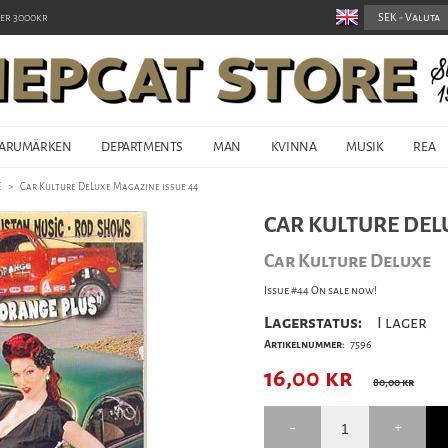
er 3000kr
ARUMÄRKEN
DEPARTMENTS
MAN
KVINNA
MUSIK
REA
E
>
Car Kulture DeLuxe Magazine issue 44
CAR KULTURE DEL
Car Kulture Deluxe
Issue #44 On sale now!
Lagerstatus:
I lager
Artikelnummer:
7596
16,00
kr
80,00 kr