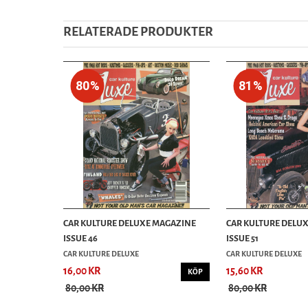
RELATERADE PRODUKTER
80%
81%
CAR KULTURE DELUXE MAGAZINE
CAR KULTURE DELU
ISSUE 46
ISSUE 51
CAR KULTURE DELUXE
CAR KULTURE DELUXE
16,00 KR
15,60 KR
KÖP
80,00 KR
80,00 KR