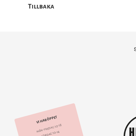
Tillbaka
VI HAR ÖPPET
mån-fredag 10-18
lördag 10-14