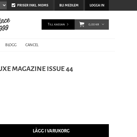
PRISER INKL. MOMS
BLI MEDLEM
LOGGA IN
Till kassan
0,00 kr
BLOGG
CANCEL
UXE MAGAZINE ISSUE 44
LÄGG I VARUKORG