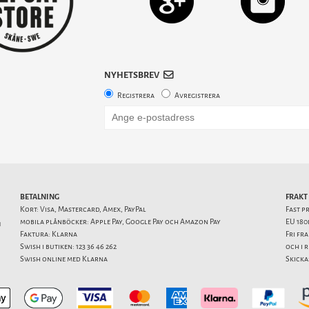
NYHETSBREV
Registrera
Avregistrera
BETALNING
FRAKT
Kort: Visa, Mastercard, Amex, PayPal
Fast p
mobila plånböcker: Apple Pay, Google Pay och Amazon Pay
EU 180
1
Faktura: Klarna
Fri fr
Swish i butiken: 123 36 46 262
och i 
Swish online med Klarna
Skicka