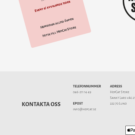
Event & avvikande tider
Hemsidan alltid öppen
Hitta till HepCat Store
TELEFONNUMMER
ADRESS
046-211 14 49
HepCat Store
Sankt Lars väg 2
KONTAKTA OSS
EPOST
222 70 Lund
info@hepcat.se