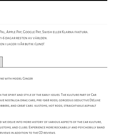
al, Apple Pay, Google Pay, Swish eller Klarna faktura.
 1-6 dagar resten av världen.
n i lager i vår butik i Lund!
line with model Ginger
the spirit and style of the early issues. The kulture part of Car
ave nostalgia drag cars, pre-1968 rods, gorgeous seductive DeLuxe
bobbers, and great cars: kustoms, hot rods, straight-axle asphalt
d we delve into more history of various aspects of the car kulture,
customs, and clubs. Experience more rockabilly and psychobilly band
rviews in addition to the CD reviews.