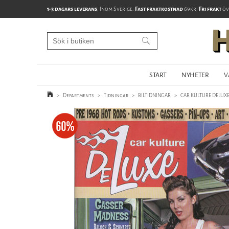
1-3 dagars leverans
, Inom Sverige:
Fast fraktkostnad
69kr,
Fri frakt
öv
START
NYHETER
V
>
Departments
>
Tidningar
>
BILTIDNINGAR
>
CAR KULTURE DELUX