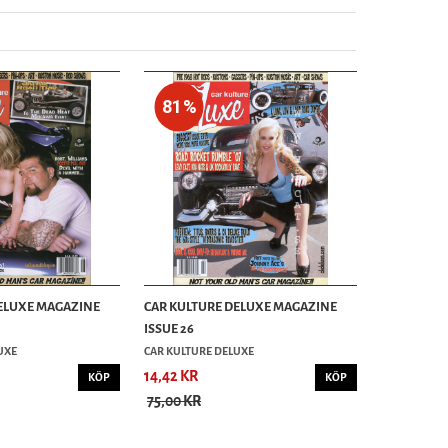
81%
ELUXE MAGAZINE
CAR KULTURE DELUXE MAGAZINE
ISSUE 26
UXE
CAR KULTURE DELUXE
14,42 KR
KÖP
KÖP
75,00 KR