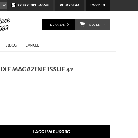
PRISER INKL. MOMS
BLI MEDLEM
LOGGA IN
Till kassan
0,00 kr
BLOGG
CANCEL
UXE MAGAZINE ISSUE 42
LÄGG I VARUKORG