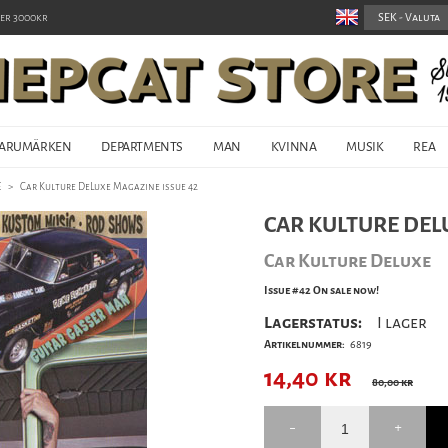
er 3000kr
ARUMÄRKEN
DEPARTMENTS
MAN
KVINNA
MUSIK
REA
E
>
Car Kulture DeLuxe Magazine issue 42
CAR KULTURE DEL
Car Kulture Deluxe
Issue #42 On sale now!
Lagerstatus:
I lager
Artikelnummer:
6819
14,40
kr
80,00 kr