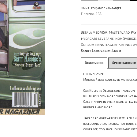
Finns i följande kampanjer
Tidnings-REA
Betala med VISA, MasterCard, PayP
1-3 dagars leverans inom Sverige.
Det som finns i lager här finns äve
Sankt Lars väg 21, Lund
Beskrivning
Specifikationer
On The Cover:
Monica Renee adds even more clas
Car Kulture DeLuxe continues on in 
Kulture is even more evident. We h
Gals pin-ups in every issue, a few 
burners, and more.
There are more artists featured an
including drag racing, hot rods, 
coverage, too, including band inte