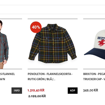
40%
IS FLANNEL
PENDLETON - FLANNELSKJORTA -
BRIXTON - PEG
ROWN
RUTIG GRÖN / BLÅ /...
TRUCKER CAP - 
1.319,40 KR
349,00 KR
INFO
KÖP
2.199,00 KR