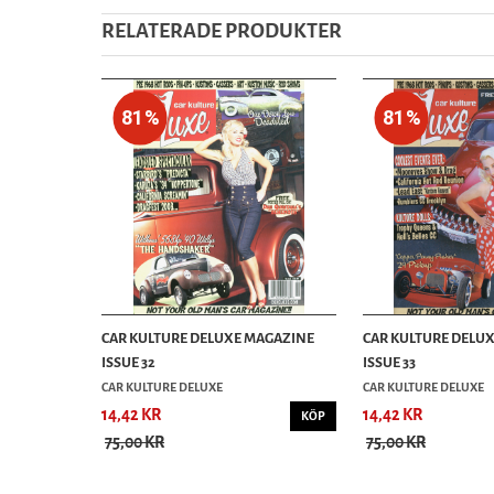
RELATERADE PRODUKTER
81%
81%
CAR KULTURE DELUXE MAGAZINE
CAR KULTURE DELU
ISSUE 32
ISSUE 33
CAR KULTURE DELUXE
CAR KULTURE DELUXE
14,42 KR
14,42 KR
KÖP
75,00 KR
75,00 KR