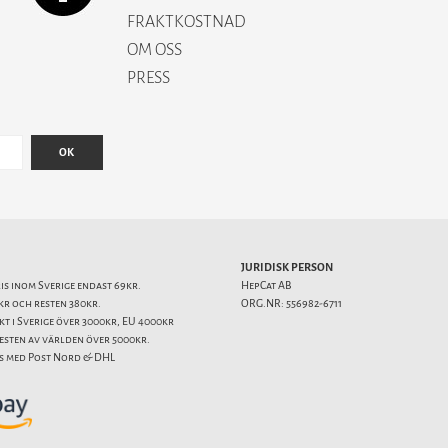
FRAKTKOSTNAD
OM OSS
PRESS
OK
JURIDISK PERSON
ris inom Sverige endast 69kr.
HepCat AB
kr och resten 380kr.
ORG.NR: 556982-6711
akt i Sverige över 3000kr, EU 4000kr
resten av världen över 5000kr.
s med Post Nord & DHL