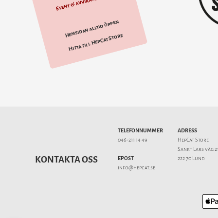
Event & avvikande tider
Hemsidan alltid öppen
Hitta till HepCat Store
TELEFONNUMMER
ADRESS
046-211 14 49
HepCat Store
Sankt Lars väg 2
KONTAKTA OSS
EPOST
222 70 Lund
info@hepcat.se