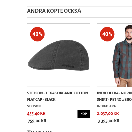
ANDRA KÖPTE OCKSȦ
40%
40%
STETSON - TEXAS ORGANIC COTTON
INDIGOFERA - NORR
FLAT CAP - BLACK
SHIRT - PETROL/B
STETSON
INDIGOFERA
455,40 KR
2.037,00 KR
KÖP
759,00 KR
3.395,00 KR