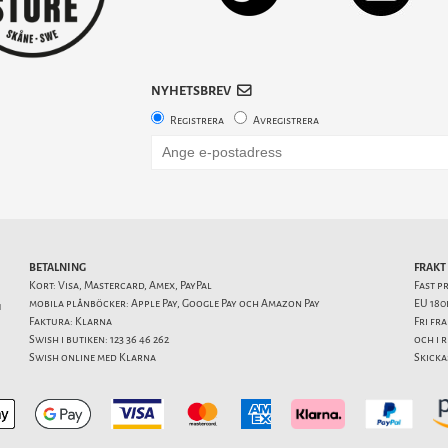
NYHETSBREV
Registrera
Avregistrera
BETALNING
FRAKT
Kort: Visa, Mastercard, Amex, PayPal
Fast p
mobila plånböcker: Apple Pay, Google Pay och Amazon Pay
EU 180
1
Faktura: Klarna
Fri fr
Swish i butiken: 123 36 46 262
och i 
Swish online med Klarna
Skicka