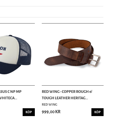
ASUS C NP MP
RED WING - COPPER ROUGH &
WHITECA...
TOUGH LEATHER HERITAG...
RED WING
999,00 KR
KÖP
KÖP