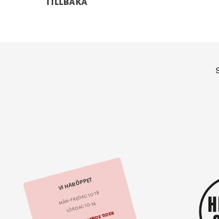
Tillbaka
VI HAR ÖPPET
mån-fredag 10-18
lördag 10-14