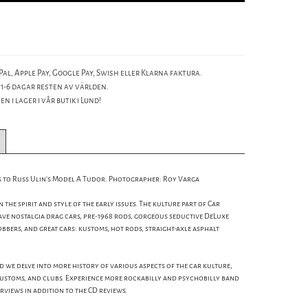
al, Apple Pay, Google Pay, Swish eller Klarna faktura.
 1-6 dagar resten av världen.
n i lager i vår butik i Lund!
s to Russ Ulin’s Model A Tudor. Photographer: Roy Varga
the spirit and style of the early issues. The kulture part of Car
ave nostalgia drag cars, pre-1968 rods, gorgeous seductive DeLuxe
bobbers, and great cars: kustoms, hot rods, straight-axle asphalt
d we delve into more history of various aspects of the car kulture,
customs, and clubs. Experience more rockabilly and psychobilly band
rviews in addition to the CD reviews.