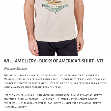
WILLIAM ELLERY - BUCKS OF AMERICA T-SHIRT - VIT
William Ellery
The Bucks of America var ett nästan bortglömt svart infanterikompani från
Massachusetts under det amerikanska revolutionskriget. Deras namn, deras slag
och deras berättelser försvann till stor del med tiden, vilket tyvärr är fallet för
många svarta militära förband från den eran.
Det enda som finns kvar? En handmålad sidenflagga, skänkt av Massachusetts
guvernör John Hancock och hans son till en medlem av kompaniet, George
Middleton. Den flaggan förvaras idag i Boston under vård av Massachusetts
Historical Society.