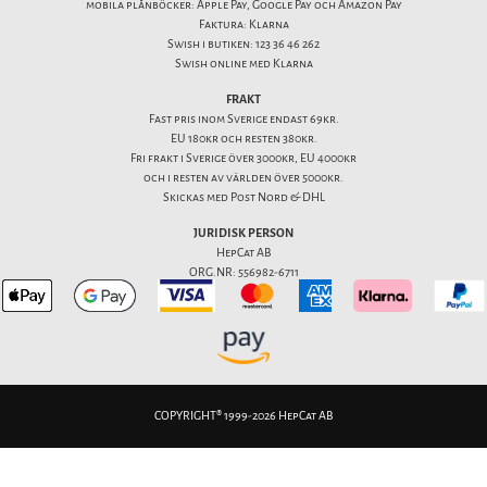
mobila plånböcker: Apple Pay, Google Pay och Amazon Pay
Faktura: Klarna
Swish i butiken: 123 36 46 262
Swish online med Klarna
FRAKT
Fast pris inom Sverige endast 69kr.
EU 180kr och resten 380kr.
Fri frakt i Sverige över 3000kr, EU 4000kr
och i resten av världen över 5000kr.
Skickas med Post Nord & DHL
JURIDISK PERSON
HepCat AB
ORG.NR: 556982-6711
COPYRIGHT® 1999-2026 HepCat AB