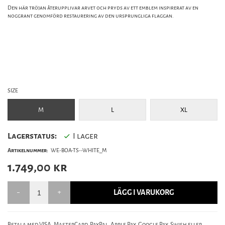
Den här tröjan återupplivar arvet och pryds av ett emblem inspirerat av en
noggrant genomförd restaurering av den ursprungliga flaggan.
SIZE
M
L
XL
Lagerstatus:
I lager
Artikelnummer:
WE-BOA-TS--WHITE_M
1.749,00
kr
LÄGG I VARUKORG
Betala med VISA, MasterCard, PayPal, Apple Pay, Google Pay, Swish eller