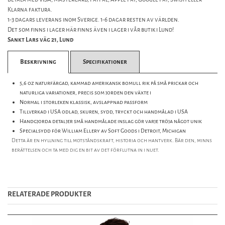
Klarna faktura.
1-3 dagars leverans inom Sverige. 1-6 dagar resten av världen.
Det som finns i lager här finns även i lager i vår butik i Lund!
Sankt Lars väg 21, Lund
Beskrivning
Specifikationer
5,6 oz naturfärgad, kammad amerikansk bomull rik på små prickar och
naturliga variationer, precis som jorden den växte i
Normal i storleken klassisk, avslappnad passform
Tillverkad i USA odlad, skuren, sydd, tryckt och handmålad i USA
Handgjorda detaljer små handmålade inslag gör varje tröja något unik
Specialsydd för William Ellery av Soft Goods i Detroit, Michigan
Detta är en hyllning till motståndskraft, historia och hantverk. Bär den, minns
berättelsen och ta med dig en bit av det förflutna in i nuet.
RELATERADE PRODUKTER