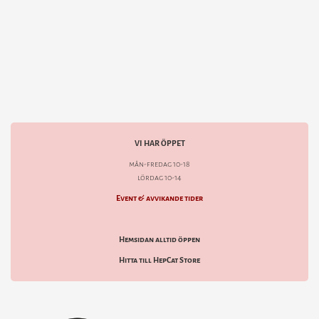
VI HAR ÖPPET
mån-fredag 10-18
lördag 10-14
Event & avvikande tider
Hemsidan alltid öppen
Hitta till HepCat Store