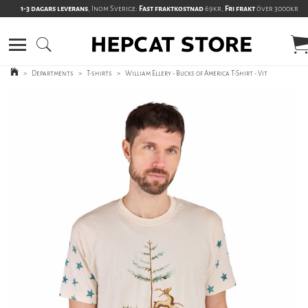
1-3 dagars leverans
, Inom Sverige:
Fast fraktkostnad
69kr,
Fri frakt
över 3000kr
>
Departments
>
T-shirts
>
William Ellery - Bucks of America T-Shirt - Vit