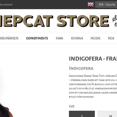
er 3000kr
ARUMÄRKEN
DEPARTMENTS
MAN
KVINNA
MUSIK
REA
INDIGOFERA - FRA
Indigofera
Indigofera Frank Tank Top i färgen 
– förrän man inser att man inte vill 
ventilerande 100 % bomull som sitte
siluett och pålitlig vardagskomfor
som ett grundläggande lager under e
byggt för komfort.
SIZE
S
M