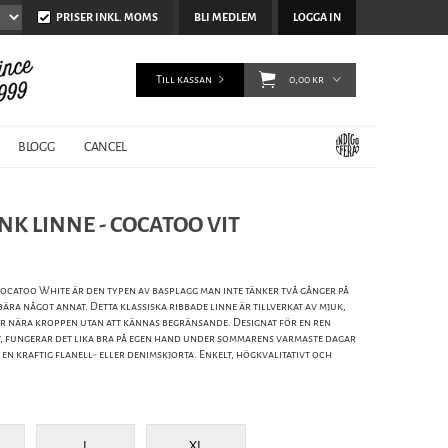
PRISER INKL. MOMS
BLI MEDLEM
LOGGA IN
Till kassan
0,00 kr
BLOGG
CANCEL
NK LINNE - COCATOO VIT
Cocatoo White är den typen av basplagg man inte tänker två gånger på
bära något annat. Detta klassiska ribbade linne är tillverkat av mjuk,
r nära kroppen utan att kännas begränsande. Designat för en ren
t, fungerar det lika bra på egen hand under sommarens varmaste dagar
n kraftig flanell- eller denimskjorta. Enkelt, högkvalitativt och
L
XL