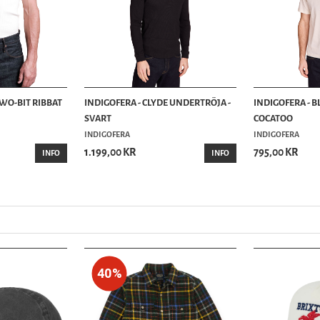
TWO-BIT RIBBAT
INDIGOFERA - CLYDE UNDERTRÖJA -
INDIGOFERA - BL
SVART
COCATOO
INDIGOFERA
INDIGOFERA
1.199,00 KR
795,00 KR
INFO
INFO
40%