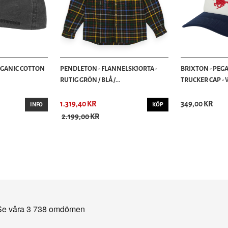
RGANIC COTTON
PENDLETON - FLANNELSKJORTA -
BRIXTON - PEG
RUTIG GRÖN / BLÅ /...
TRUCKER CAP - 
1.319,40 KR
349,00 KR
INFO
KÖP
2.199,00 KR