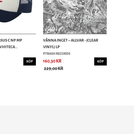
ASUS C NP MP
VÅNNA INGET – ALLVAR - (CLEAR
WHITECA...
VINYL) LP
P.TRASH RECORDS
160,30 KR
KÖP
KÖP
229,00 KR