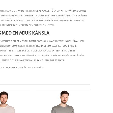
oferas vision av det perfekta basplagget. Genom att använda bomull
 ribbstickning erbjuder detta linne en flexibel passform som behåller
el av vårt kurerade utbud av basplagg är Frank en oumbärlig del av
efinner dig i verkstaden eller vid kusten.
 MED EN MJUK KÄNSLA
 enkelhet och den överlägsna portugisiska tillverkningen. Nyansen
ssisk look som passar perfekt till rådenim eller fatigue-byxor.
 naturfibrer reglerar det fukt och andas extremt bra, vilket
på egen hand eller bekväm när det används för lager-på-lager. Besök
uppleva den mjuka känslan i Frank Tank Top på plats.
ts
eller se mer från
Indigofera
här.