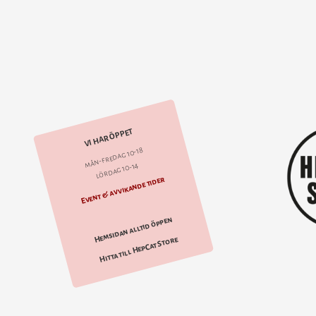
VI HAR ÖPPET
mån-fredag 10-18
lördag 10-14
Event & avvikande tider
Hemsidan alltid öppen
Hitta till HepCat Store