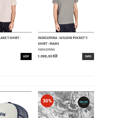
AKE T-SHIRT -
INDIGOFERA - WILSON POCKET T-
SHIRT - MASH
INDIGOFERA
1.099,00 KR
KÖP
INFO
30%