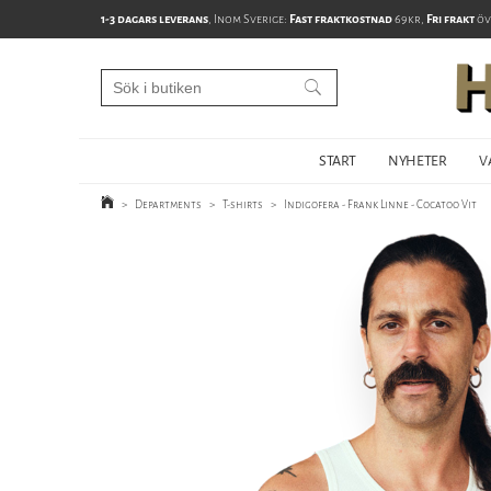
1-3 dagars leverans
, Inom Sverige:
Fast fraktkostnad
69kr,
Fri frakt
öv
START
NYHETER
V
>
Departments
>
T-shirts
>
Indigofera - Frank Linne - Cocatoo Vit