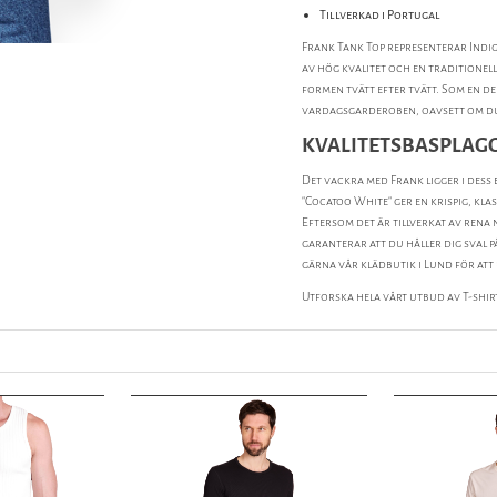
Tillverkad i Portugal
Frank Tank Top representerar Indig
av hög kvalitet och en traditionell
formen tvätt efter tvätt. Som en d
vardagsgarderoben, oavsett om du b
KVALITETSBASPLAGG
Det vackra med Frank ligger i dess
"Cocatoo White" ger en krispig, kla
Eftersom det är tillverkat av rena
garanterar att du håller dig sval 
gärna vår klädbutik i Lund för att 
Utforska hela vårt utbud av
T-shir