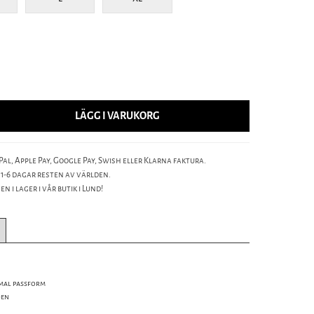
LÄGG I VARUKORG
al, Apple Pay, Google Pay, Swish eller Klarna faktura.
 1-6 dagar resten av världen.
n i lager i vår butik i Lund!
imal passform
den