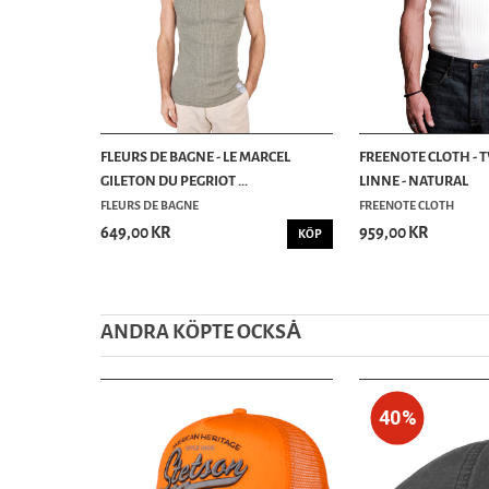
FLEURS DE BAGNE - LE MARCEL
FREENOTE CLOTH - 
GILETON DU PEGRIOT ...
LINNE - NATURAL
FLEURS DE BAGNE
FREENOTE CLOTH
649,00 KR
959,00 KR
KÖP
ANDRA KÖPTE OCKSȦ
40%