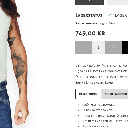
Lagerstatus:
I lager
Artikelnummer:
4550-166-10_S
749,00
kr
Betala med VISA, MasterCard, PayP
1-3 dagars leverans inom Sverige.
Det som finns i lager här finns äve
Sankt Lars väg 21, Lund
Beskrivning
Specifikationer
100% premium bomull
Färg: Cocatoo White
Klassisk ribbad textur för opt
Ventilerande och mjuk mot hu
Ren, atletisk siluett