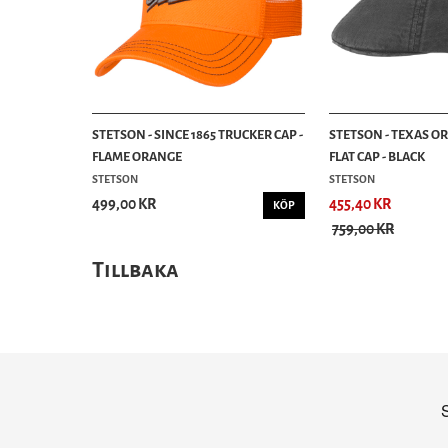
STETSON - SINCE 1865 TRUCKER CAP -
STETSON - TEXAS O
FLAME ORANGE
FLAT CAP - BLACK
STETSON
STETSON
499,00 KR
455,40 KR
KÖP
759,00 KR
Tillbaka