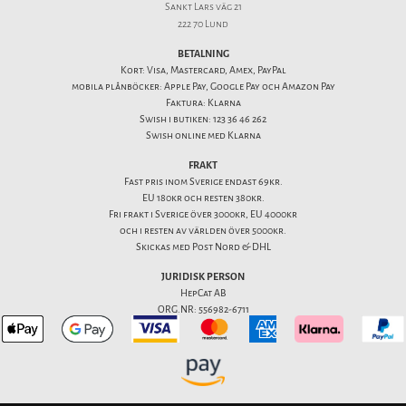
Sankt Lars väg 21
222 70 Lund
BETALNING
Kort: Visa, Mastercard, Amex, PayPal
mobila plånböcker: Apple Pay, Google Pay och Amazon Pay
Faktura: Klarna
Swish i butiken: 123 36 46 262
Swish online med Klarna
FRAKT
Fast pris inom Sverige endast 69kr.
EU 180kr och resten 380kr.
Fri frakt i Sverige över 3000kr, EU 4000kr
och i resten av världen över 5000kr.
Skickas med Post Nord & DHL
JURIDISK PERSON
HepCat AB
ORG.NR: 556982-6711