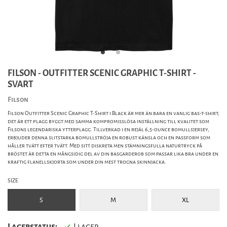
FILSON - OUTFITTER SCENIC GRAPHIC T-SHIRT -
SVART
Filson
Filson Outfitter Scenic Graphic T-Shirt i Black är mer än bara en vanlig bas-t-shirt;
det är ett plagg byggt med samma kompromisslösa inställning till kvalitet som
Filsons legendariska ytterplagg. Tillverkad i en rejäl 6,5-ounce bomullsjersey,
erbjuder denna slitstarka bomullströja en robust känsla och en passform som
håller tvätt efter tvätt. Med sitt diskreta men stämningsfulla naturtryck på
bröstet är detta en mångsidig del av din basgarderob som passar lika bra under en
kraftig flanellskjorta som under din mest trogna skinnjacka.
SIZE
S
M
XL
Lagerstatus:
I lager