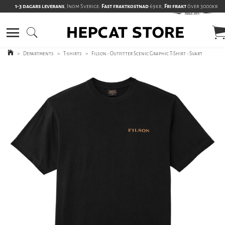
1-3 dagars leverans
, Inom Sverige:
Fast fraktkostnad
69kr,
Fri frakt
över 3000kr
>
Departments
>
T-shirts
>
Filson - Outfitter Scenic Graphic T-Shirt - Svart