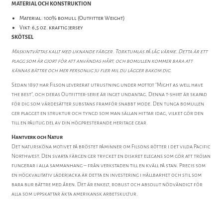
MATERIAL OCH KONSTRUKTION
Material: 100% bomull (Outfitter Weight)
Vikt: 6,5 oz. kraftig jersey
SKÖTSEL
Maskintvättas kallt med liknande färger. Torktumlas på låg värme. Detta är ett
plagg som är gjort för att användas hårt, och bomullen kommer bara att
kännas bättre och mer personlig ju fler mil du lägger bakom dig.
Sedan 1897 har Filson levererat utrustning under mottot "Might as well have
the best", och deras Outfitter-serie är inget undantag. Denna t-shirt är skapad
för dig som värdesätter substans framför snabbt mode. Den tunga bomullen
ger plagget en struktur och tyngd som man sällan hittar idag, vilket gör den
till en pålitlig del av din högpresterande heritage gear.
Hantverk och Natur
Det natursköna motivet på bröstet påminner om Filsons rötter i det vilda Pacific
Northwest. Den svarta färgen ger trycket en diskret elegans som gör att tröjan
fungerar i alla sammanhang – från verkstaden till en kväll på stan. Precis som
en högkvalitativ läderjacka är detta en investering i hållbarhet och stil som
bara blir bättre med åren. Det är enkelt, robust och absolut nödvändigt för
alla som uppskattar äkta amerikansk arbetskultur.