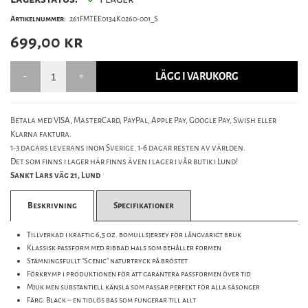
Artikelnummer:
261FMTEE0134K0260-001_S
699,00
kr
LÄGG I VARUKORG
Betala med VISA, MasterCard, PayPal, Apple Pay, Google Pay, Swish eller
Klarna faktura.
1-3 dagars leverans inom Sverige. 1-6 dagar resten av världen.
Det som finns i lager här finns även i lager i vår butik i Lund!
Sankt Lars väg 21, Lund
Beskrivning
Specifikationer
Tillverkad i kraftig 6,5 oz. bomullsjersey för långvarigt bruk
Klassisk passform med ribbad hals som behåller formen
Stämningsfullt "Scenic" naturtryck på bröstet
Förkrymp i produktionen för att garantera passformen över tid
Mjuk men substantiell känsla som passar perfekt för alla säsonger
Färg: Black – en tidlös bas som fungerar till allt