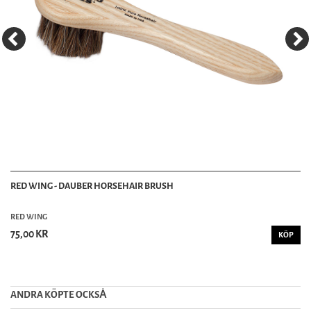
RED WING - DAUBER HORSEHAIR BRUSH
RED WING
75,00 KR
KÖP
ANDRA KÖPTE OCKSȦ