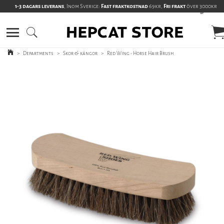
1-3 dagars leverans
, Inom Sverige:
Fast fraktkostnad
69kr,
Fri frakt
över 3000kr
>
Departments
>
Skor & kängor
>
Red Wing - Horse Hair Brush