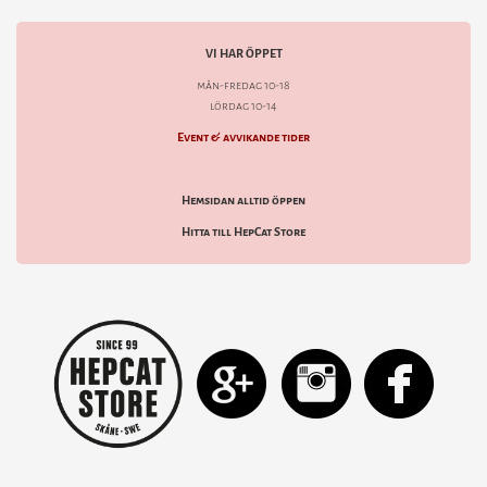
VI HAR ÖPPET
mån-fredag 10-18
lördag 10-14
Event & avvikande tider
Hemsidan alltid öppen
Hitta till HepCat Store