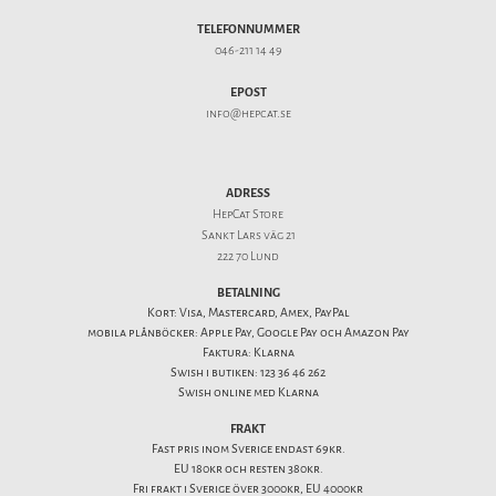
TELEFONNUMMER
046-211 14 49
EPOST
info@hepcat.se
ADRESS
HepCat Store
Sankt Lars väg 21
222 70 Lund
BETALNING
Kort: Visa, Mastercard, Amex, PayPal
mobila plånböcker: Apple Pay, Google Pay och Amazon Pay
Faktura: Klarna
Swish i butiken: 123 36 46 262
Swish online med Klarna
FRAKT
Fast pris inom Sverige endast 69kr.
EU 180kr och resten 380kr.
Fri frakt i Sverige över 3000kr, EU 4000kr