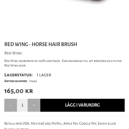
RED WING - HORSE HAIR BRUSH
Red Wing
Red Wing skoborste av 100% hästtagel. Kan användas till att rengöra och putsa
Red Wing skor.
Lagerstatus:
I lager
Artikelnummer:
10434
165,00
kr
LÄGG I VARUKORG
Betala med VISA, MasterCard, PayPal, Apple Pay, Google Pay, Swish eller