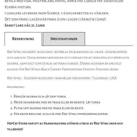
Betala med VISA, MasterCard, PayPal, Apple Pay, Google Pay, Swish eller
Klarna faktura.
1-3 dagars leverans inom Sverige. 1-6 dagar resten av världen.
Det som finns i lager här finns även i lager i vår butik i Lund!
Sankt Lars väg 21, Lund
Beskrivning
Specifikationer
Red Wing skokräm- burgundy, består av en blandning av vaxer, lösningsmedel
och lanolin. Dessa ämnen samverkar och verkar för att rengöra och återfukta
skorna, samtidigt som de blir vattenavvisande. Denna skokräm är speciellt
avsedd för Red Wings Black Cherry Featherstone Smooth-Finished läder.
Red Wing - Skokräm burgundy innehåller färgpigment. Tlllverkad i USA.
Användnig:
Rengör skorna och låt dem torka.
Påför skokrämen med en trasa eller en borste. Låt torka
Putsa upp skorna med en trasa eller en boste.
För bästa resultat, avsluta med Red Wing impregneringsspray.
HepCat Store har ett av Skandinaviens största utbud av Red Wing skor och
tillbehör!