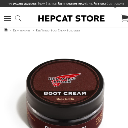
1-3 dagars leverans
, Inom Sverige:
Fast fraktkostnad
69kr,
Fri frakt
över 3000kr
>
Departments
>
Red Wing - Boot Cream Burgundy