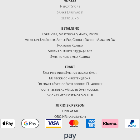
ADRESS
HepCat Store
Sankt Lars väg 21
222 70 Lund
BETALNING
Kort: Visa, Mastercard, Amex, PayPal
mobila plånböcker: Apple Pay, Google Pay och Amazon Pay
Faktura: Klarna
Swish i butiken: 123 36 46 262
Swish online med Klarna
FRAKT
Fast pris inom Sverige endast 69kr.
EU 180kr och resten 380kr.
Fri frakt i Sverige över 3000kr, EU 4000kr
och i resten av världen över 5000kr.
Skickas med Post Nord & DHL
JURIDISK PERSON
HepCat AB
ORG.NR: 556982-6711