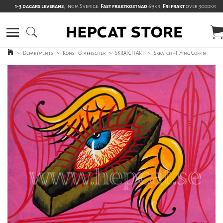
1-3 dagars leverans
, Inom Sverige:
Fast fraktkostnad
69kr,
Fri frakt
över 3000kr
>
Departments
>
Konst & affischer
>
SKRATCH ART
>
Skratch - Flying Coffin