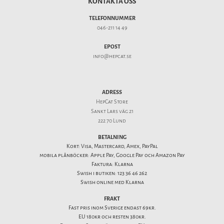
KONTAKTA OSS
TELEFONNUMMER
046-211 14 49
EPOST
info@hepcat.se
ADRESS
HepCat Store
Sankt Lars väg 21
222 70 Lund
BETALNING
Kort: Visa, Mastercard, Amex, PayPal
mobila plånböcker: Apple Pay, Google Pay och Amazon Pay
Faktura: Klarna
Swish i butiken: 123 36 46 262
Swish online med Klarna
FRAKT
Fast pris inom Sverige endast 69kr.
EU 180kr och resten 380kr.