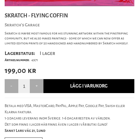
SKRATCH - FLYING COFFIN
Skratch’s Garage
Skratch is maybe most famous for his stunning artwork within the pinstriping
community, but he also makes paintings - some of which we can now offer as
limited edition prints of 50 handsigned and handnumbered by Skratch himself.
Lagerstatus:
I lager
Artikelnummer:
4971
199,00
kr
LÄGG I VARUKORG
Betala med VISA, MasterCard, PayPal, Apple Pay, Google Pay, Swish eller
Klarna faktura.
1-3 dagars leverans inom Sverige. 1-6 dagar resten av världen.
Det som finns i lager här finns även i lager i vår butik i Lund!
Sankt Lars väg 21, Lund