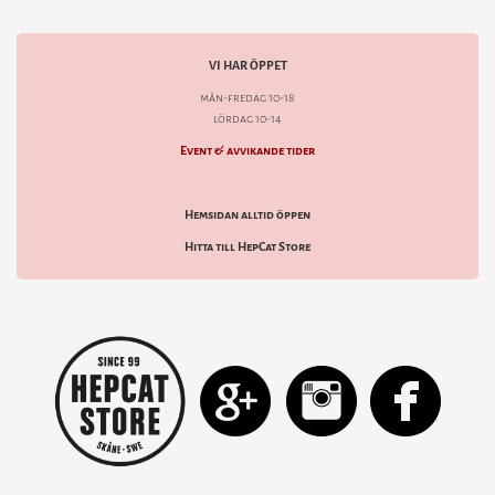
VI HAR ÖPPET
mån-fredag 10-18
lördag 10-14
Event & avvikande tider
Hemsidan alltid öppen
Hitta till HepCat Store