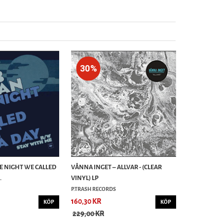
30%
HE NIGHT WE CALLED
VÅNNA INGET – ALLVAR - (CLEAR
.
VINYL) LP
P.TRASH RECORDS
160,30 KR
KÖP
KÖP
229,00 KR