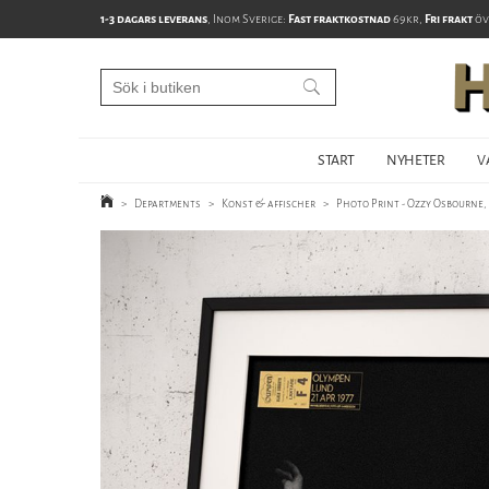
1-3 dagars leverans
, Inom Sverige:
Fast fraktkostnad
69kr,
Fri frakt
öv
START
NYHETER
V
>
Departments
>
Konst & affischer
>
Photo Print - Ozzy Osbourne, 