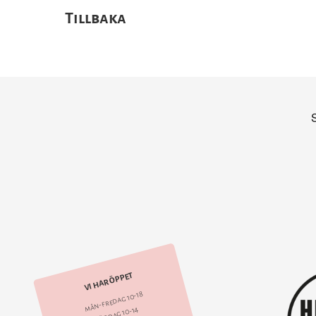
Tillbaka
VI HAR ÖPPET
mån-fredag 10-18
lördag 10-14