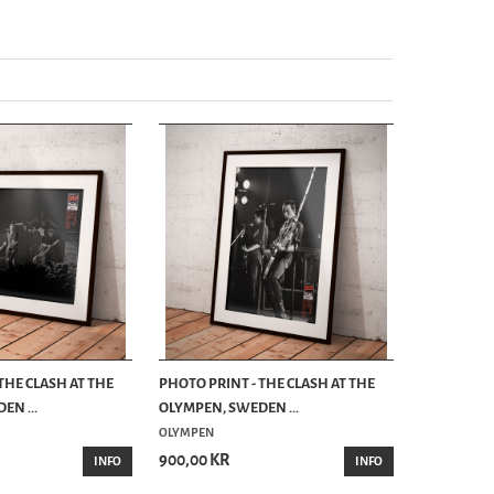
THE CLASH AT THE
PHOTO PRINT - THE CLASH AT THE
EN ...
OLYMPEN, SWEDEN ...
OLYMPEN
900,00 KR
INFO
INFO