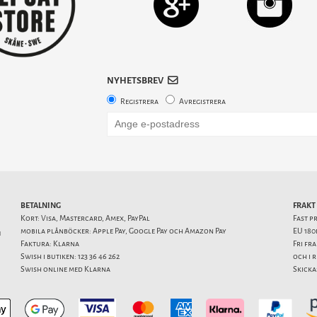
NYHETSBREV
Registrera
Avregistrera
BETALNING
FRAKT
Kort: Visa, Mastercard, Amex, PayPal
Fast p
mobila plånböcker: Apple Pay, Google Pay och Amazon Pay
EU 180
1
Faktura: Klarna
Fri fr
Swish i butiken: 123 36 46 262
och i 
Swish online med Klarna
Skicka