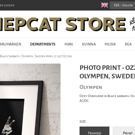
er 3000kr
ARUMÄRKEN
DEPARTMENTS
MAN
KVINNA
MUSIK
REA
Black Sabbath, Olympen, Sweden April 21 1977 Ecstas
PHOTO PRINT - O
OLYMPEN, SWEDEN 
Olympen
Ozzy Osbourne in Black sabbath, Oly
AC/DC.
SIZE
Framed
Print