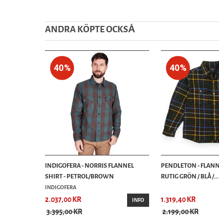
ANDRA KÖPTE OCKSȦ
40%
40%
INDIGOFERA - NORRIS FLANNEL
PENDLETON - FLANN
SHIRT - PETROL/BROWN
RUTIG GRÖN / BLÅ /...
INDIGOFERA
2.037,00 KR
1.319,40 KR
INFO
3.395,00 KR
2.199,00 KR