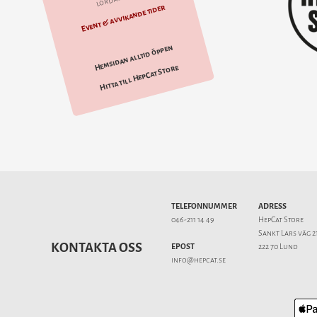
Event & avvikande tider
Hemsidan alltid öppen
Hitta till HepCat Store
TELEFONNUMMER
ADRESS
046-211 14 49
HepCat Store
Sankt Lars väg 2
KONTAKTA OSS
EPOST
222 70 Lund
info@hepcat.se