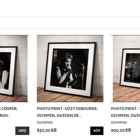
E COOPER,
PHOTO PRINT - OZZY OSBOURNE,
PHOTO PRINT - 
OV...
OLYMPEN, SWEDEN DE...
OLYMPEN, SWED
OLYMPEN
OLYMPEN
850,00 KR
900,00 KR
INFO
KÖP