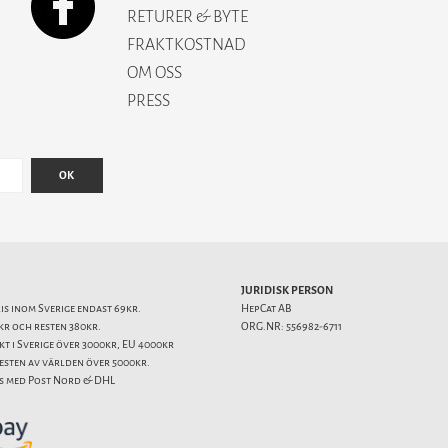
RETURER & BYTE
FRAKTKOSTNAD
OM OSS
PRESS
OK
JURIDISK PERSON
ris inom Sverige endast 69kr.
HepCat AB
kr och resten 380kr.
ORG.NR: 556982-6711
akt i Sverige över 3000kr, EU 4000kr
resten av världen över 5000kr.
s med Post Nord & DHL