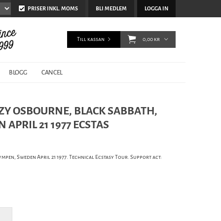
PRISER INKL. MOMS
BLI MEDLEM
LOGGA IN
Till kassan
0,00 kr
BLOGG
CANCEL
ZZY OSBOURNE, BLACK SABBATH,
APRIL 21 1977 ECSTAS
mpen, Sweden April 21 1977. Technical Ecstasy Tour. Support act: