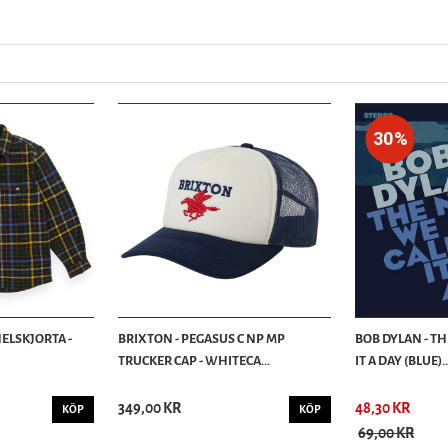
30%
ELSKJORTA -
BRIXTON - PEGASUS C NP MP
BOB DYLAN - T
TRUCKER CAP - WHITECA...
IT A DAY (BLUE)..
349,00 KR
48,30 KR
KÖP
KÖP
69,00 KR