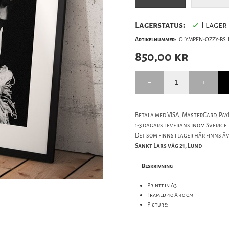
Lagerstatus:
I lager
Artikelnummer:
OLYMPEN-OZZY-BS_
850,00
kr
Betala med VISA, MasterCard, PayP
1-3 dagars leverans inom Sverige.
Det som finns i lager här finns äve
Sankt Lars väg 21, Lund
Beskrivning
Printt in A3
Framed 40 X 40 cm
Picture: