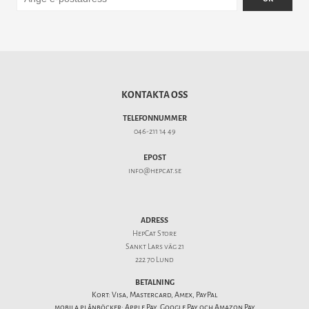
KONTAKTA OSS
TELEFONNUMMER
046-211 14 49
EPOST
info@hepcat.se
ADRESS
HepCat Store
Sankt Lars väg 21
222 70 Lund
BETALNING
Kort: Visa, Mastercard, Amex, PayPal
mobila plånböcker: Apple Pay, Google Pay och Amazon Pay