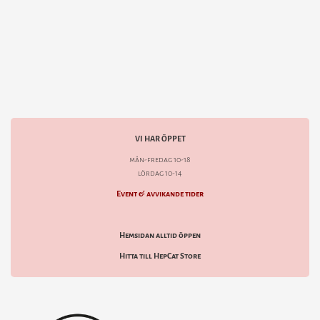
VI HAR ÖPPET
mån-fredag 10-18
lördag 10-14
Event & avvikande tider
Hemsidan alltid öppen
Hitta till HepCat Store