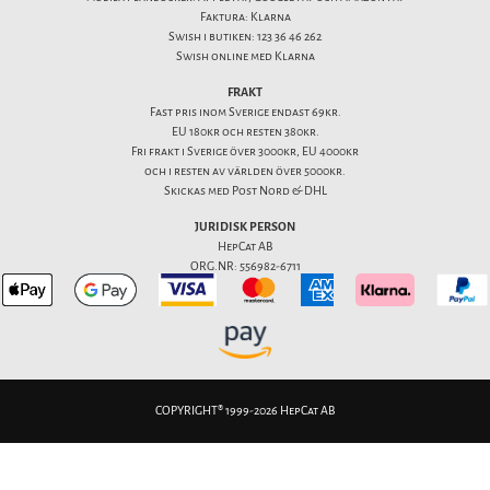
Faktura: Klarna
Swish i butiken: 123 36 46 262
Swish online med Klarna
FRAKT
Fast pris inom Sverige endast 69kr.
EU 180kr och resten 380kr.
Fri frakt i Sverige över 3000kr, EU 4000kr
och i resten av världen över 5000kr.
Skickas med Post Nord & DHL
JURIDISK PERSON
HepCat AB
ORG.NR: 556982-6711
COPYRIGHT® 1999-2026 HepCat AB