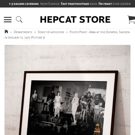
1-3 dagars leverans
, Inom Sverige:
Fast fraktkostnad
69kr,
Fri frakt
över 3000kr
>
Departments
>
Konst & affischer
>
Photo Print - Abba at the Olympen, Sweden
in January 12, 1975 (Picture 3)