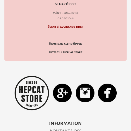
VI HAR ÖPPET
mån-fredag 10-18
lördag 10-14
Event & avvikande tider
Hemsidan alltid öppen
Hitta till HepCat Store
INFORMATION