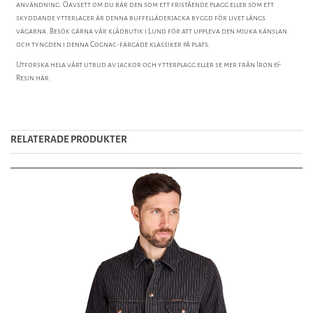
användning. Oavsett om du bär den som ett fristående plagg eller som ett
skyddande ytterlager är denna buffelläderjacka byggd för livet längs
vägarna. Besök gärna vår klädbutik i Lund för att uppleva den mjuka känslan
och tyngden i denna Cognac-färgade klassiker på plats.
Utforska hela vårt utbud av
jackor och ytterplagg
eller se mer från
Iron &
Resin
här.
RELATERADE PRODUKTER