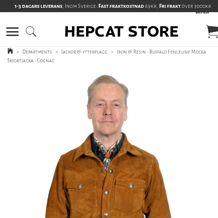
1-3 dagars leverans
, Inom Sverige:
Fast fraktkostnad
69kr,
Fri frakt
över 3000kr
>
Departments
>
Jackor & ytterplagg
>
Iron & Resin - Buffalo Fenceline Mocka
Skjortjacka - Cognac