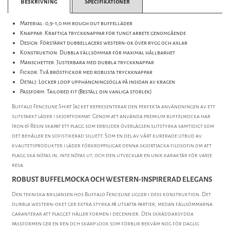
Beskrivning
Specifikationer
Material: 0,9-1,0 mm rough out buffelläder
Knappar: Kraftiga tryckknappar för tungt arbete genomgående
Design: Förstärkt dubbellagers western-ok över rygg och axlar
Konstruktion: Dubbla fällsömmar för maximal hållbarhet
Manschetter: Justerbara med dubbla tryckknappar
Fickor: Två bröstfickor med robusta tryckknappar
Detalj: Locker loop upphängningsögla på insidan av kragen
Passform: Tailored fit (Beställ din vanliga storlek)
Buffalo Fenceline Shirt Jacket representerar den perfekta användningen av ett
slitstarkt läder i skjortformat. Genom att använda premium buffelmocka har
Iron & Resin skapat ett plagg som erbjuder överlägsen slitstyrka samtidigt som
det behåller en sofistikerad siluett. Som en del av vårt kurerade utbud av
kvalitetsprodukter i läder förkroppsligar denna skjortjacka filosofin om att
plagg ska nötas in, inte nötas ut, och den utvecklar en unik karaktär för varje
resa.
ROBUST BUFFELMOCKA OCH WESTERN-INSPIRERAD ELEGANS
Den tekniska briljansen hos Buffalo Fenceline ligger i dess konstruktion. Det
dubbla western-oket ger extra styrka på utsatta partier, medan fällsömmarna
garanterar att plagget håller formen i decennier. Den skräddarsydda
passformen ger en ren och skarp look som förblir bekväm nog för daglig