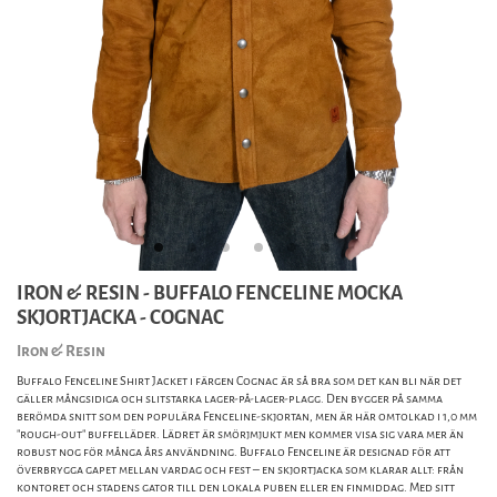
IRON & RESIN - BUFFALO FENCELINE MOCKA
SKJORTJACKA - COGNAC
Iron & Resin
Buffalo Fenceline Shirt Jacket i färgen Cognac är så bra som det kan bli när det
gäller mångsidiga och slitstarka lager-på-lager-plagg. Den bygger på samma
berömda snitt som den populära Fenceline-skjortan, men är här omtolkad i 1,0 mm
"rough-out" buffelläder. Lädret är smörjmjukt men kommer visa sig vara mer än
robust nog för många års användning. Buffalo Fenceline är designad för att
överbrygga gapet mellan vardag och fest – en skjortjacka som klarar allt: från
kontoret och stadens gator till den lokala puben eller en finmiddag. Med sitt