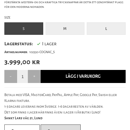
förstärkta western-ok och kraftiga tryckknappar är detta ett genomtänkt plagg
för den moderna nomaden.
SIZE
S
M
L
Lagerstatus:
I lager
Artikelnummer:
102330-COGNAC_S
3.999,00
kr
LÄGG I VARUKORG
Betala med VISA, MasterCard, PayPal, Apple Pay, Google Pay, Swish eller
Klarna faktura.
1-3 dagars leverans inom Sverige. 1-6 dagar resten av världen.
Det som finns i lager här finns även i lager i vår butik i Lund!
Sankt Lars väg 21, Lund