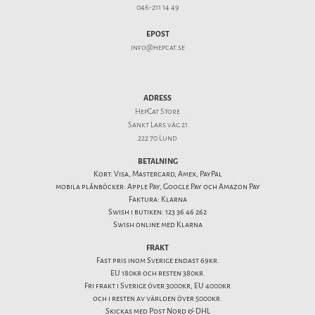
046-211 14 49
EPOST
info@hepcat.se
ADRESS
HepCat Store
Sankt Lars väg 21
222 70 Lund
BETALNING
Kort: Visa, Mastercard, Amex, PayPal
mobila plånböcker: Apple Pay, Google Pay och Amazon Pay
Faktura: Klarna
Swish i butiken: 123 36 46 262
Swish online med Klarna
FRAKT
Fast pris inom Sverige endast 69kr.
EU 180kr och resten 380kr.
Fri frakt i Sverige över 3000kr, EU 4000kr
och i resten av världen över 5000kr.
Skickas med Post Nord & DHL