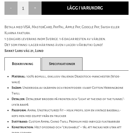
LÄGG I VARUKORG
Betala med VISA, MasterCard, PayPal, Apple Pay, Google Pay, Swish eller
Klarna faktura.
1-3 dagars leverans inom Sverige. 1-6 dagar resten av världen.
Det som finns i lager här finns även i lager i vår butik i Lund!
Sankt Lars väg 21, Lund
Beskrivning
Specifikationer
Material:
100% bomull, exklusiv italiensk Deadstock-manchester (Wide-
wale)
Skärm:
Undersida av skärmen och frontfoder i svart Cotton Herringbone
Twill
Detaljer:
Detaljerat broderi på fronten och "Light at the end of the tunnel"-
lykta bakpå
Passform:
Ampal Unstructured Fit – mjuk profil som en vintage baseball-
keps men med djupet från en trucker
Svettband:
Custom Ampal Chino Twill Premium med inbyggd fuktbarriär
Konstruktion:
Helt ofodrad och "crushable" – tål att packas ner utan att
tappa formen