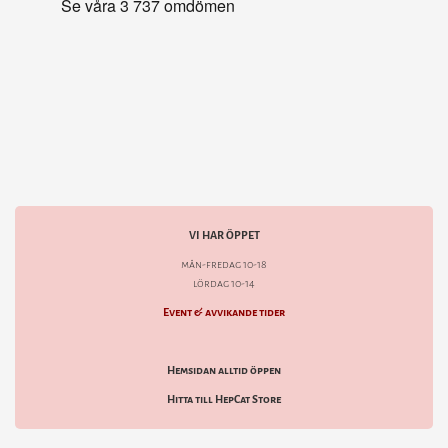
VI HAR ÖPPET
mån-fredag 10-18
lördag 10-14
Event & avvikande tider
Hemsidan alltid öppen
Hitta till HepCat Store