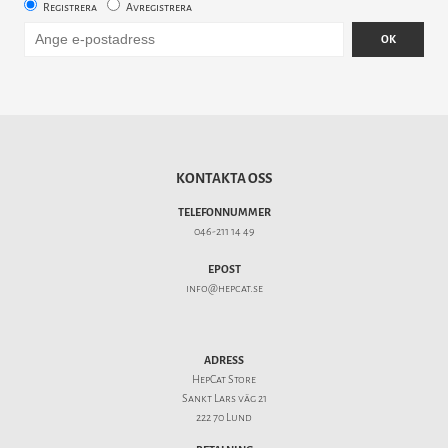
Registrera
Avregistrera
OK
KONTAKTA OSS
TELEFONNUMMER
046-211 14 49
EPOST
info@hepcat.se
ADRESS
HepCat Store
Sankt Lars väg 21
222 70 Lund