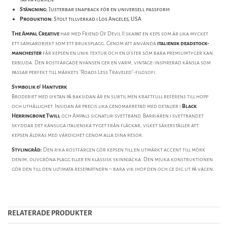
Stängning:
Justerbar snapback för en universell passform
Produktion:
Stolt tillverkad i Los Angeles, USA
The Ampal Creative
har med Friend Of Devil II skapat en keps som är lika mycket
ett samlarobjekt som ett bruksplagg. Genom att använda
italiensk deadstock-
manchester
får kepsen en unik textur och en lyster som bara premiumtyger kan
erbjuda. Den rostfärgade nyansen ger en varm, vintage-inspirerad känsla som
passar perfekt till märkets "Roads Less Traveled"-filosofi.
Symbolik & Hantverk
Broderiet med lyktan på baksidan är en subtil men kraftfull referens till hopp
och uthållighet. Insidan är precis lika genomarbetad med detaljer i
Black
Herringbone Twill
och Ampals signatur-svettband. Barriären i svettbandet
skyddar det känsliga italienska tyget från fläckar, vilket säkerställer att
kepsen åldras med värdighet genom alla dina resor.
Stylingråd:
Den rika rostfärgen gör kepsen till en utmärkt accent till mörk
denim, olivgröna plagg eller en klassisk skinnjacka. Den mjuka konstruktionen
gör den till den ultimata resepartnern – bara vik ihop den och ge dig ut på vägen.
RELATERADE PRODUKTER