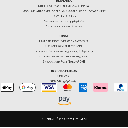
BETALNING
Kort: Visa, Mastercard, Amex, PayPal
mobila plånböcker: Apple Pay, Google Pay och Amazon Pay
Faktura: Klarna
Swish i butiken: 123 36 46 262
Swish online med Klarna
FRAKT
Fast pris inom Sverige endast 69kr.
EU 180kr och resten 380kr.
Fri frakt i Sverige över 3000kr, EU 4000kr
och i resten av världen över 5000kr.
Skickas med Post Nord & DHL
JURIDISK PERSON
HepCat AB
ORG.NR: 556982-6711
COPYRIGHT® 1999-2026 HepCat AB