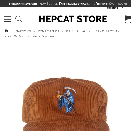
1-3 dagars leverans
, Inom Sverige:
Fast fraktkostnad
69kr,
Fri frakt
över 3000kr
>
Departments
>
Hattar & kepsar
>
TRUCKERKEPSAR
>
The Ampal Creative -
Friend Of Devil II Snapback Keps - Rust