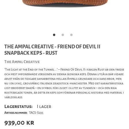
THE AMPAL CREATIVE - FRIEND OF DEVIL II
SNAPBACK KEPS - RUST
The Ampal Creative
"The Light at the End of the Tunnel..." – Friend Of Devil II i färgen Rust är den tredje
och mest imponerande versionen av denna ikoniska keps. Denna utgåva bär vidare
arvet från de tidigare samarbetena mellan Ampals grundare och hans bror, men
nu i en lyxig, grovspårig italiensk deadstock-manchester. Med det karaktäristiska
lykt-broderiet bakpå – en symbol för ljuset i slutet av tunneln – och den rika
rostfärgade tonen, är detta en keps som förenar personlig historia med material i
världsklass.
Lagerstatus:
I lager
Artikelnummer:
TACS-S235
939,00
kr