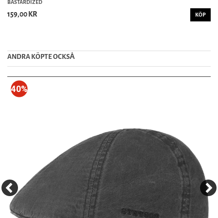
BASTARDIZED
159,00 KR
KÖP
ANDRA KÖPTE OCKSȦ
40%