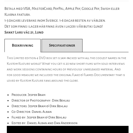
Betala med VISA, MasterCard, PayPal, Apple Pay, Google Pay, Swish eller
Klarna faktura.
1-3 dagars leverans inom Sverige. 1-6 dagar resten av världen.
Det som finns i lager här finns även i lager i vår butik i Lund!
Sankt Lars väg 21, Lund
Beskrivning
Specifikationer
This Limited edition 4 DVD box set is jam-packed with all the coolest names in the
Kustom Kulture world! What you get is 20 new short films with solo interviews
and work sessions containing hours of previously unreleased material. And
for good measure we included the original Flake & Flames Documentary that is
loved by Kustom Kulture fans around the globe.
Producer: Jesper Bram
Director of Photography: Dirk Behlau
Directors: Jesper Bram & Dirk Behlau
Co-Director: Daniel Alban
Filmed by: Jesper Bram & Dirk Behlau
Edited by: Daniel Alban and Dan Andersson