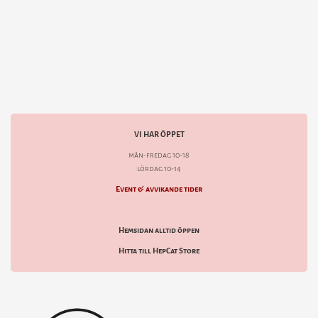
VI HAR ÖPPET
mån-fredag 10-18
lördag 10-14
Event & avvikande tider
Hemsidan alltid öppen
Hitta till HepCat Store