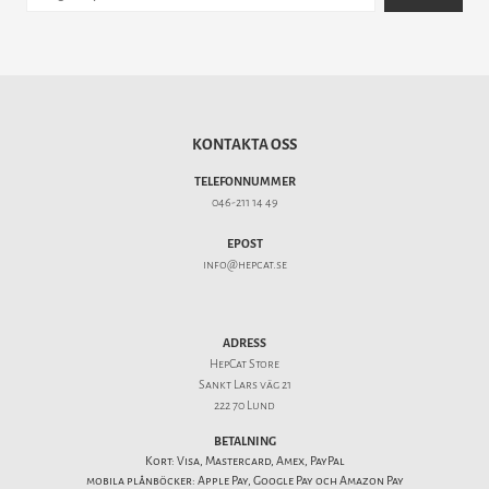
KONTAKTA OSS
TELEFONNUMMER
046-211 14 49
EPOST
info@hepcat.se
ADRESS
HepCat Store
Sankt Lars väg 21
222 70 Lund
BETALNING
Kort: Visa, Mastercard, Amex, PayPal
mobila plånböcker: Apple Pay, Google Pay och Amazon Pay