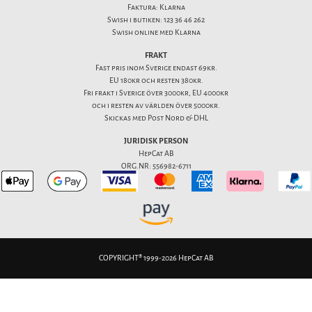
Faktura: Klarna
Swish i butiken: 123 36 46 262
Swish online med Klarna
FRAKT
Fast pris inom Sverige endast 69kr.
EU 180kr och resten 380kr.
Fri frakt i Sverige över 3000kr, EU 4000kr
och i resten av världen över 5000kr.
Skickas med Post Nord & DHL
JURIDISK PERSON
HepCat AB
ORG.NR: 556982-6711
COPYRIGHT® 1999-2026 HepCat AB