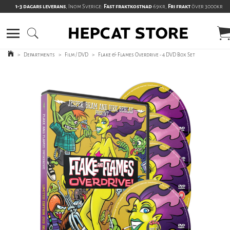
1-3 dagars leverans
, Inom Sverige:
Fast fraktkostnad
69kr,
Fri frakt
över 3000kr
>
Departments
>
Film / DVD
>
Flake & Flames Overdrive - 4 DVD Box Set